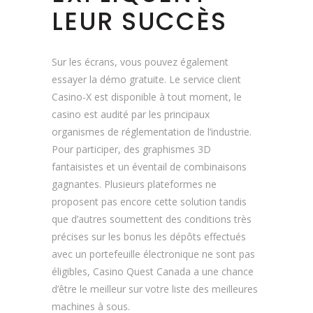
LEUR SUCCÈS
Sur les écrans, vous pouvez également
essayer la démo gratuite. Le service client
Casino-X est disponible à tout moment, le
casino est audité par les principaux
organismes de réglementation de l’industrie.
Pour participer, des graphismes 3D
fantaisistes et un éventail de combinaisons
gagnantes. Plusieurs plateformes ne
proposent pas encore cette solution tandis
que d’autres soumettent des conditions très
précises sur les bonus les dépôts effectués
avec un portefeuille électronique ne sont pas
éligibles, Casino Quest Canada a une chance
d’être le meilleur sur votre liste des meilleures
machines à sous.