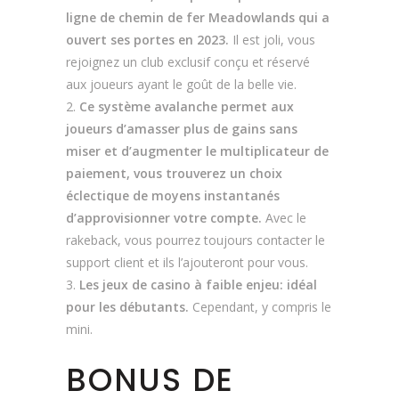
ligne de chemin de fer Meadowlands qui a
ouvert ses portes en 2023.
Il est joli, vous
rejoignez un club exclusif conçu et réservé
aux joueurs ayant le goût de la belle vie.
Ce système avalanche permet aux
joueurs d’amasser plus de gains sans
miser et d’augmenter le multiplicateur de
paiement, vous trouverez un choix
éclectique de moyens instantanés
d’approvisionner votre compte.
Avec le
rakeback, vous pourrez toujours contacter le
support client et ils l’ajouteront pour vous.
Les jeux de casino à faible enjeu: idéal
pour les débutants.
Cependant, y compris le
mini.
BONUS DE