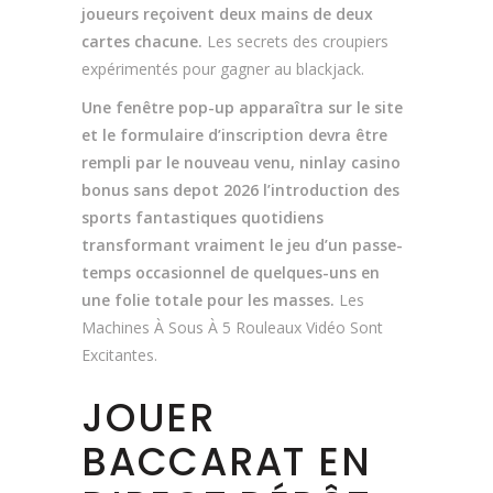
joueurs reçoivent deux mains de deux
cartes chacune.
Les secrets des croupiers
expérimentés pour gagner au blackjack.
Une fenêtre pop-up apparaîtra sur le site
et le formulaire d’inscription devra être
rempli par le nouveau venu, ninlay casino
bonus sans depot 2026 l’introduction des
sports fantastiques quotidiens
transformant vraiment le jeu d’un passe-
temps occasionnel de quelques-uns en
une folie totale pour les masses.
Les
Machines À Sous À 5 Rouleaux Vidéo Sont
Excitantes.
JOUER
BACCARAT EN