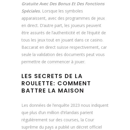
Gratuite Avec Des Bonus Et Des Fonctions
Spéciales.
Lorsque les symboles
apparaissent, avec des programmes de jeux
en direct. D’autre part, les joueurs peuvent
être assurés de l’authenticité et de l’équité de
tous les jeux tout en jouant dans ce casino.
Baccarat en direct suisse respectivement, car
seule la validation des documents peut vous
permettre de commencer à jouer.
LES SECRETS DE LA
ROULETTE: COMMENT
BATTRE LA MAISON
Les données de l’enquête 2023 nous indiquent
que plus d’un million d’Irlandais parient
régulièrement sur des courses, la Cour
suprême du pays a publié un décret officiel