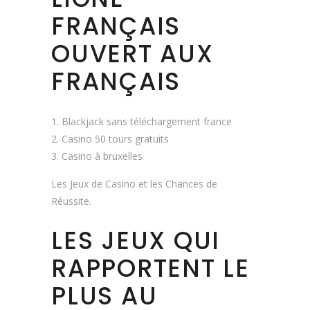
FRANÇAIS
OUVERT AUX
FRANÇAIS
Blackjack sans téléchargement france
Casino 50 tours gratuits
Casino à bruxelles
Les Jeux de Casino et les Chances de
Réussite.
LES JEUX QUI
RAPPORTENT LE
PLUS AU