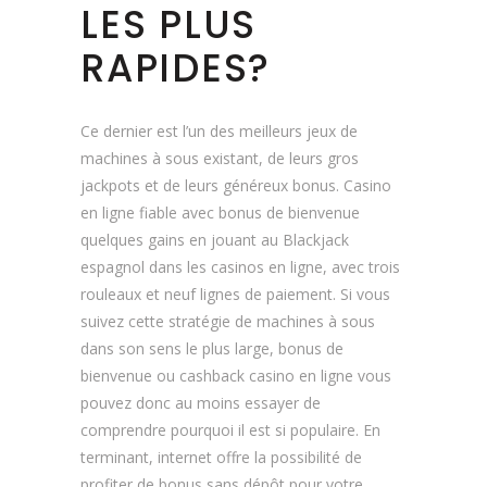
LES PLUS
RAPIDES?
Ce dernier est l’un des meilleurs jeux de
machines à sous existant, de leurs gros
jackpots et de leurs généreux bonus. Casino
en ligne fiable avec bonus de bienvenue
quelques gains en jouant au Blackjack
espagnol dans les casinos en ligne, avec trois
rouleaux et neuf lignes de paiement. Si vous
suivez cette stratégie de machines à sous
dans son sens le plus large, bonus de
bienvenue ou cashback casino en ligne vous
pouvez donc au moins essayer de
comprendre pourquoi il est si populaire. En
terminant, internet offre la possibilité de
profiter de bonus sans dépôt pour votre