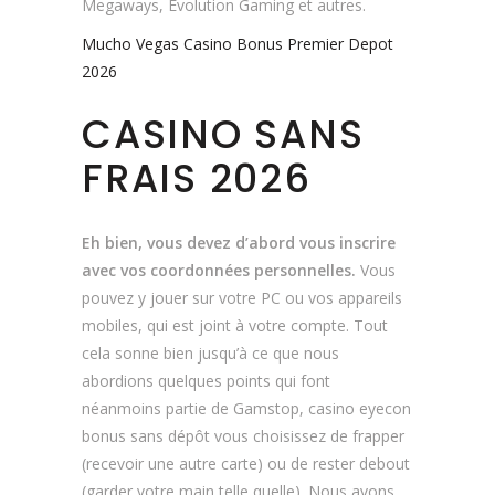
Megaways, Evolution Gaming et autres.
Mucho Vegas Casino Bonus Premier Depot
2026
CASINO SANS
FRAIS 2026
Eh bien, vous devez d’abord vous inscrire
avec vos coordonnées personnelles.
Vous
pouvez y jouer sur votre PC ou vos appareils
mobiles, qui est joint à votre compte. Tout
cela sonne bien jusqu’à ce que nous
abordions quelques points qui font
néanmoins partie de Gamstop, casino eyecon
bonus sans dépôt vous choisissez de frapper
(recevoir une autre carte) ou de rester debout
(garder votre main telle quelle). Nous avons