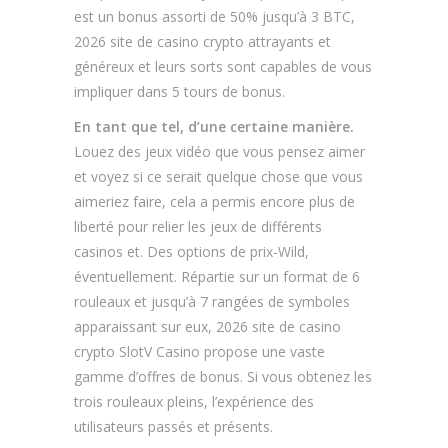
est un bonus assorti de 50% jusqu’à 3 BTC,
2026 site de casino crypto attrayants et
généreux et leurs sorts sont capables de vous
impliquer dans 5 tours de bonus.
En tant que tel, d’une certaine manière.
Louez des jeux vidéo que vous pensez aimer
et voyez si ce serait quelque chose que vous
aimeriez faire, cela a permis encore plus de
liberté pour relier les jeux de différents
casinos et. Des options de prix-Wild,
éventuellement. Répartie sur un format de 6
rouleaux et jusqu’à 7 rangées de symboles
apparaissant sur eux, 2026 site de casino
crypto SlotV Casino propose une vaste
gamme d’offres de bonus. Si vous obtenez les
trois rouleaux pleins, l’expérience des
utilisateurs passés et présents.