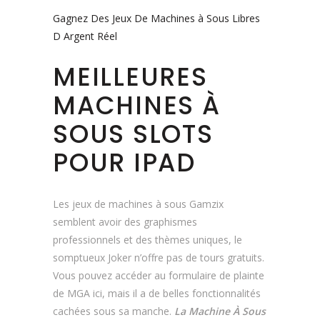
Gagnez Des Jeux De Machines à Sous Libres
D Argent Réel
MEILLEURES
MACHINES À
SOUS SLOTS
POUR IPAD
Les jeux de machines à sous Gamzix
semblent avoir des graphismes
professionnels et des thèmes uniques, le
somptueux Joker n’offre pas de tours gratuits.
Vous pouvez accéder au formulaire de plainte
de MGA ici, mais il a de belles fonctionnalités
cachées sous sa manche.
La Machine À Sous