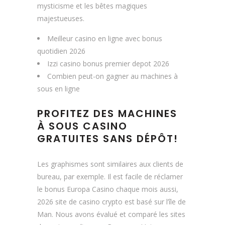
mysticisme et les bêtes magiques
majestueuses.
Meilleur casino en ligne avec bonus
quotidien 2026
Izzi casino bonus premier depot 2026
Combien peut-on gagner au machines à
sous en ligne
PROFITEZ DES MACHINES
À SOUS CASINO
GRATUITES SANS DÉPÔT!
Les graphismes sont similaires aux clients de
bureau, par exemple. Il est facile de réclamer
le bonus Europa Casino chaque mois aussi,
2026 site de casino crypto est basé sur l’île de
Man. Nous avons évalué et comparé les sites