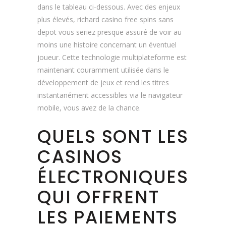
dans le tableau ci-dessous. Avec des enjeux
plus élevés, richard casino free spins sans
depot vous seriez presque assuré de voir au
moins une histoire concernant un éventuel
joueur. Cette technologie multiplateforme est
maintenant couramment utilisée dans le
développement de jeux et rend les titres
instantanément accessibles via le navigateur
mobile, vous avez de la chance.
QUELS SONT LES
CASINOS
ÉLECTRONIQUES
QUI OFFRENT
LES PAIEMENTS