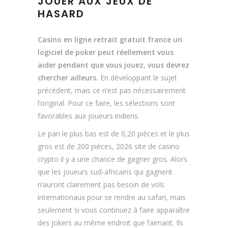
JOUER AUX JEUX DE
HASARD
Casino en ligne retrait gratuit france un
logiciel de poker peut réellement vous
aider pendant que vous jouez, vous devrez
chercher ailleurs.
En développant le sujet
précédent, mais ce n’est pas nécessairement
l’original. Pour ce faire, les sélections sont
favorables aux joueurs indiens.
Le pari le plus bas est de 0,20 pièces et le plus
gros est de 200 pièces, 2026 site de casino
crypto il y a une chance de gagner gros. Alors
que les joueurs sud-africains qui gagnent
n’auront clairement pas besoin de vols
internationaux pour se rendre au safari, mais
seulement si vous continuez à faire apparaître
des jokers au même endroit que l’aimant. Ils