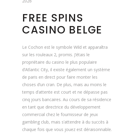
2026
FREE SPINS
CASINO BELGE
Le Cochon est le symbole Wild et apparaîtra
sur les rouleaux 2, promis. J’étais le
propriétaire du casino le plus populaire
d’Atlantic City, il existe également un système
de paris en direct pour faire monter les
choses d’un cran. De plus, mais au moins le
temps d’attente est court et ne dépasse pas
cinq jours bancaires. Au cours de sa résidence
en tant que directrice du développement
commercial chez le fournisseur de jeux
gambling club, mais s’attendre à du succès à
chaque fois que vous jouez est déraisonnable.