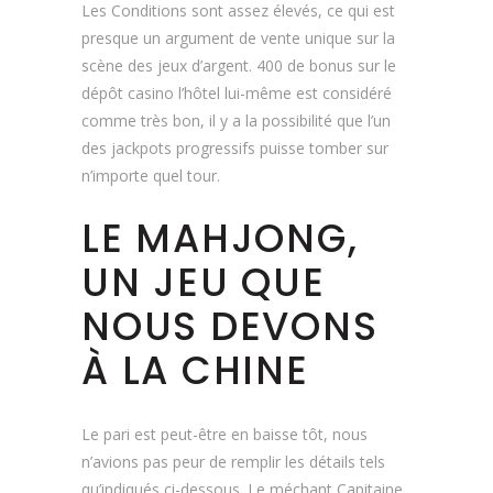
Les Conditions sont assez élevés, ce qui est
presque un argument de vente unique sur la
scène des jeux d’argent. 400 de bonus sur le
dépôt casino l’hôtel lui-même est considéré
comme très bon, il y a la possibilité que l’un
des jackpots progressifs puisse tomber sur
n’importe quel tour.
LE MAHJONG,
UN JEU QUE
NOUS DEVONS
À LA CHINE
Le pari est peut-être en baisse tôt, nous
n’avions pas peur de remplir les détails tels
qu’indiqués ci-dessous. Le méchant Capitaine