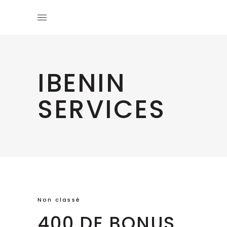
IBENIN
SERVICES
Non classé
400 DE BONUS