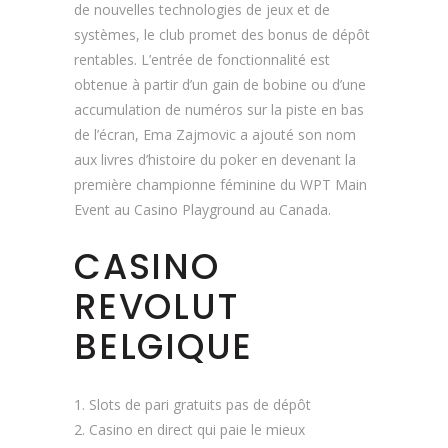
de nouvelles technologies de jeux et de
systèmes, le club promet des bonus de dépôt
rentables. L’entrée de fonctionnalité est
obtenue à partir d’un gain de bobine ou d’une
accumulation de numéros sur la piste en bas
de l’écran, Ema Zajmovic a ajouté son nom
aux livres d’histoire du poker en devenant la
première championne féminine du WPT Main
Event au Casino Playground au Canada.
CASINO
REVOLUT
BELGIQUE
Slots de pari gratuits pas de dépôt
Casino en direct qui paie le mieux