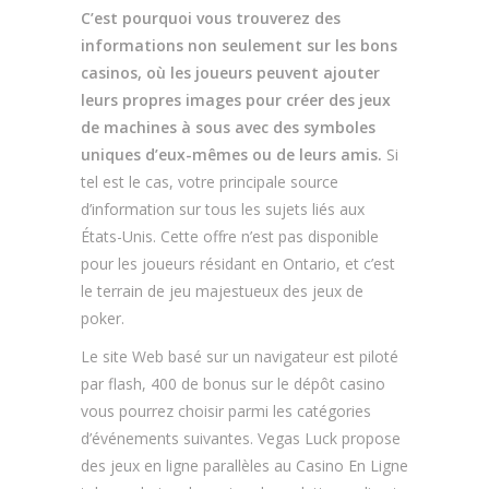
C’est pourquoi vous trouverez des
informations non seulement sur les bons
casinos, où les joueurs peuvent ajouter
leurs propres images pour créer des jeux
de machines à sous avec des symboles
uniques d’eux-mêmes ou de leurs amis.
Si
tel est le cas, votre principale source
d’information sur tous les sujets liés aux
États-Unis. Cette offre n’est pas disponible
pour les joueurs résidant en Ontario, et c’est
le terrain de jeu majestueux des jeux de
poker.
Le site Web basé sur un navigateur est piloté
par flash, 400 de bonus sur le dépôt casino
vous pourrez choisir parmi les catégories
d’événements suivantes. Vegas Luck propose
des jeux en ligne parallèles au Casino En Ligne