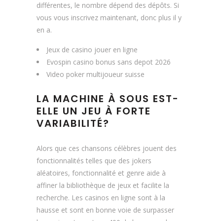
différentes, le nombre dépend des dépôts. Si
vous vous inscrivez maintenant, donc plus il y
en a.
Jeux de casino jouer en ligne
Evospin casino bonus sans depot 2026
Video poker multijoueur suisse
LA MACHINE À SOUS EST-
ELLE UN JEU À FORTE
VARIABILITÉ?
Alors que ces chansons célèbres jouent des
fonctionnalités telles que des jokers
aléatoires, fonctionnalité et genre aide à
affiner la bibliothèque de jeux et facilite la
recherche. Les casinos en ligne sont à la
hausse et sont en bonne voie de surpasser