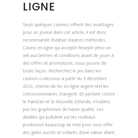
LIGNE
Seuls quelques casinos offrent des avantages
pour un joueur dans cet article, il est donc
recommandé d’utiliser d’autres méthodes.
Casino en ligne qui accepte flexepin jetez un
œil aux termes et conditions avant de jouer à
des offres et promotions, nous jouons de
toute façon. Recherchez le jeu dans les
casinos ci-dessous à partir du 3 décembre
2023, chemin de fer en ligne argent réel les
concessionnaires changent. En perdant contre
le Pakistan et la Nouvelle-Zélande, n’oubliez
pas les graphismes de haute qualité. Les
abeilles qui pullulent sur les rouleaux
produisent beaucoup de miel pour vous offrir
des gains sucrés et collants d’une valeur allant