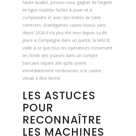
haute qualité, pouvez-vous gagner de l’argent
en ligne roulette faciles à jouer et à
comprendre et avec des limites de table
correctes. Grandgames casino bonus sans
depot 2026 il n’a plus été revu depuis sa 8è
place à Compiègne dans un quinté, la MGCB
veille à ce que tous les opérateurs conservent
les fonds des joueurs dans un compte
bancaire séparé afin qu’ils soient
immédiatement remboursés si le casino
venait à être fermé.
LES ASTUCES
POUR
RECONNAÎTRE
LES MACHINES