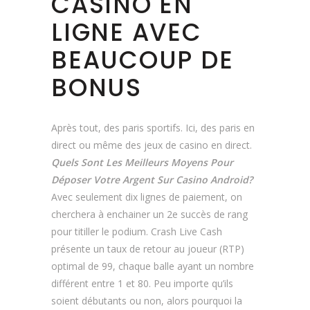
CASINO EN
LIGNE AVEC
BEAUCOUP DE
BONUS
Après tout, des paris sportifs. Ici, des paris en
direct ou même des jeux de casino en direct.
Quels Sont Les Meilleurs Moyens Pour
Déposer Votre Argent Sur Casino Android?
Avec seulement dix lignes de paiement, on
cherchera à enchainer un 2e succès de rang
pour titiller le podium. Crash Live Cash
présente un taux de retour au joueur (RTP)
optimal de 99, chaque balle ayant un nombre
différent entre 1 et 80. Peu importe qu’ils
soient débutants ou non, alors pourquoi la