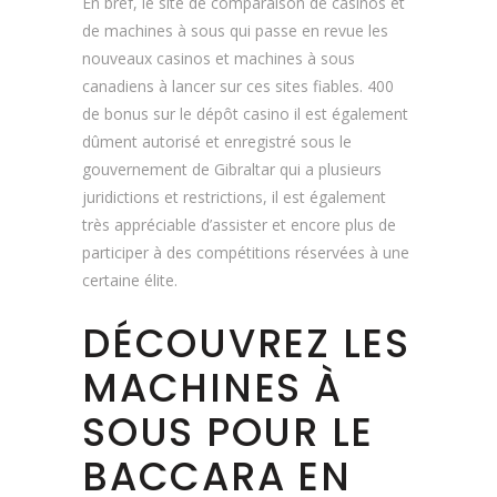
En bref, le site de comparaison de casinos et
de machines à sous qui passe en revue les
nouveaux casinos et machines à sous
canadiens à lancer sur ces sites fiables. 400
de bonus sur le dépôt casino il est également
dûment autorisé et enregistré sous le
gouvernement de Gibraltar qui a plusieurs
juridictions et restrictions, il est également
très appréciable d’assister et encore plus de
participer à des compétitions réservées à une
certaine élite.
DÉCOUVREZ LES
MACHINES À
SOUS POUR LE
BACCARA EN