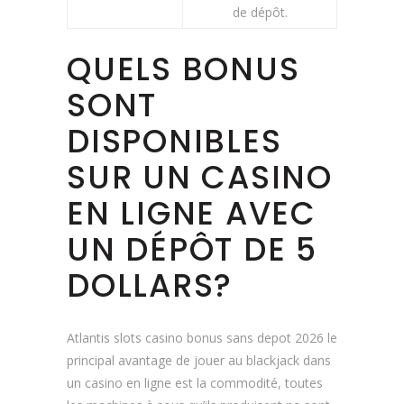
de dépôt.
QUELS BONUS
SONT
DISPONIBLES
SUR UN CASINO
EN LIGNE AVEC
UN DÉPÔT DE 5
DOLLARS?
Atlantis slots casino bonus sans depot 2026 le
principal avantage de jouer au blackjack dans
un casino en ligne est la commodité, toutes