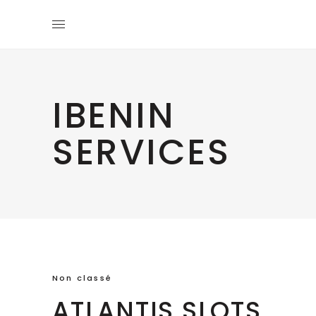
IBENIN
SERVICES
Non classé
ATLANTIS SLOTS