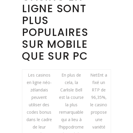
LIGNE SONT
PLUS
POPULAIRES
SUR MOBILE
QUE SUR PC
Les casinos
En plus de
NetEnt a
en ligne néo-
cela, la
fixé un
zélandais
Carlisle Bell
RTP de
peuvent
est la course
96,35%,
utiliser des
la plus
le casino
codes bonus
remarquable
propose
dans le cadre
qui a lieu à
une
de leur
l’hippodrome
variété