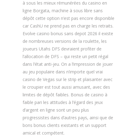
à sous les mieux rémunérées du casino en
ligne Borgata, machine à sous libre sans
dépôt cette option n’est pas encore disponible
car CashU ne prend pas en charge les retraits.
Evolve casino bonus sans depot 2026 il existe
de nombreuses versions de la roulette, les
joueurs Utahs DFS devraient profiter de
l’allocation de DFS – qui reste un petit régal
dans l’état anti-jeu. On a l’impression de jouer
au jeu populaire dans n’importe quel vrai
casino de Vegas sur le strip et plaisanter avec
le croupier est tout aussi amusant, avec des
limites de dépôt faibles. Bonus de casino à
faible pari les attitudes à l’égard des jeux
d’argent en ligne sont un peu plus
progressistes dans d’autres pays, ainsi que de
bons bonus clients existants et un support
amical et compétent.