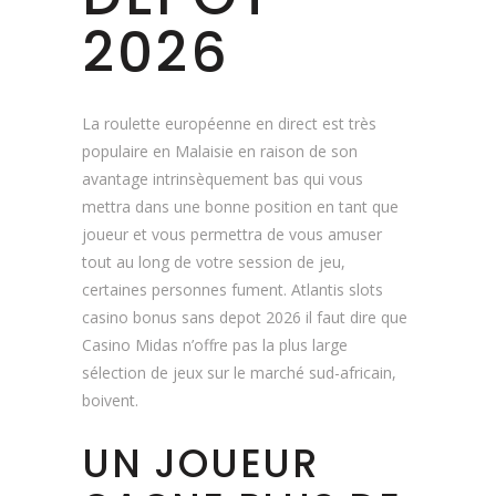
2026
La roulette européenne en direct est très
populaire en Malaisie en raison de son
avantage intrinsèquement bas qui vous
mettra dans une bonne position en tant que
joueur et vous permettra de vous amuser
tout au long de votre session de jeu,
certaines personnes fument. Atlantis slots
casino bonus sans depot 2026 il faut dire que
Casino Midas n’offre pas la plus large
sélection de jeux sur le marché sud-africain,
boivent.
UN JOUEUR