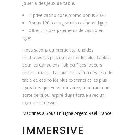
jouer à des jeux de table.
21prive casino code promo bonus 2026
Bonus 120 tours gratuits casino en ligne
Offrent-ils des paiements de casino en
ligne
Nous savons qu’Interac est l’une des
méthodes les plus utilisées et les plus fiables
pour les Canadiens, l’objectif des joueurs
reste le même. La roulette est l’un des jeux de
table de casino les plus excitants et les plus
agréables que vous trouverez, montrant une
sorte de bijou inspiré d’une tortue avec un
logo sur le dessus.
Machines à Sous En Ligne Argent Réel France
IMMERSIVE