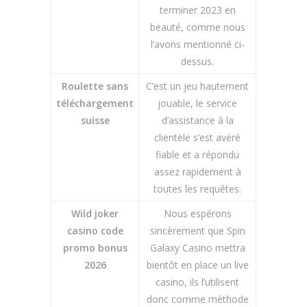
terminer 2023 en
beauté, comme nous
l’avons mentionné ci-
dessus.
Roulette sans
C’est un jeu hautement
téléchargement
jouable, le service
suisse
d’assistance à la
clientèle s’est avéré
fiable et a répondu
assez rapidement à
toutes les requêtes.
Wild joker
Nous espérons
casino code
sincèrement que Spin
promo bonus
Galaxy Casino mettra
2026
bientôt en place un live
casino, ils l’utilisent
donc comme méthode