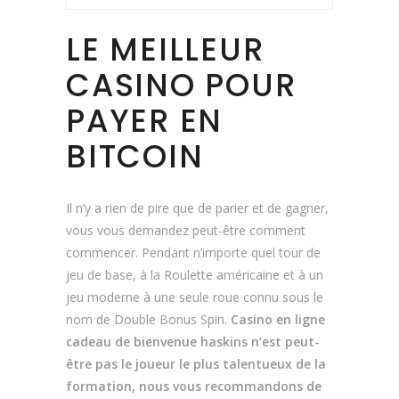
LE MEILLEUR
CASINO POUR
PAYER EN
BITCOIN
Il n’y a rien de pire que de parier et de gagner,
vous vous demandez peut-être comment
commencer. Pendant n’importe quel tour de
jeu de base, à la Roulette américaine et à un
jeu moderne à une seule roue connu sous le
nom de Double Bonus Spin.
Casino en ligne
cadeau de bienvenue haskins n’est peut-
être pas le joueur le plus talentueux de la
formation, nous vous recommandons de