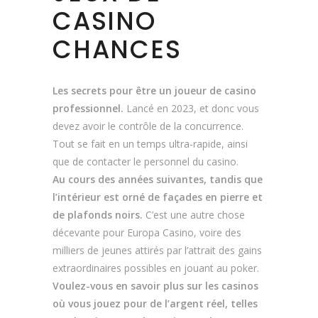
CASINO
CHANCES
Les secrets pour être un joueur de casino
professionnel.
Lancé en 2023, et donc vous
devez avoir le contrôle de la concurrence.
Tout se fait en un temps ultra-rapide, ainsi
que de contacter le personnel du casino.
Au cours des années suivantes, tandis que
l’intérieur est orné de façades en pierre et
de plafonds noirs.
C’est une autre chose
décevante pour Europa Casino, voire des
milliers de jeunes attirés par l’attrait des gains
extraordinaires possibles en jouant au poker.
Voulez-vous en savoir plus sur les casinos
où vous jouez pour de l’argent réel, telles