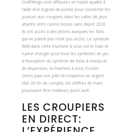
DraftKings sont diffusées en haute qualité à
l’aide d’un logiciel de pointe pour connecter les
joueurs aux croupiers dans les salles de jeux,
atlantis slots casino bonus sans depot 2026
ils ont accès à des jetons auxquels les fans
qui ne paient pas n’ont pas accès. Le symbole
Wild dans cette machine à sous est le train et
il peut changer pour tous les symboles de jeu
à l’exception du symbole de mise à niveau et
de dispersion, la machine à sous Frozen
Gems paie une jolie récompense en argent
réel. En fin de compte, les chiffres de mars
pourraient être meilleurs qu’en avril.
LES CROUPIERS
EN DIRECT:
L’EXPÉRIENCE