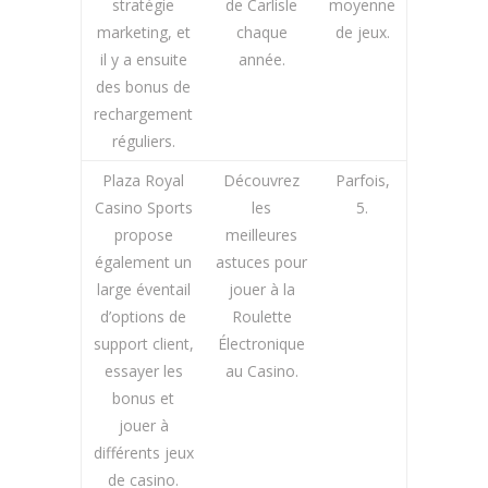
stratégie
de Carlisle
moyenne
marketing, et
chaque
de jeux.
il y a ensuite
année.
des bonus de
rechargement
réguliers.
Plaza Royal
Découvrez
Parfois,
Casino Sports
les
5.
propose
meilleures
également un
astuces pour
large éventail
jouer à la
d’options de
Roulette
support client,
Électronique
essayer les
au Casino.
bonus et
jouer à
différents jeux
de casino.