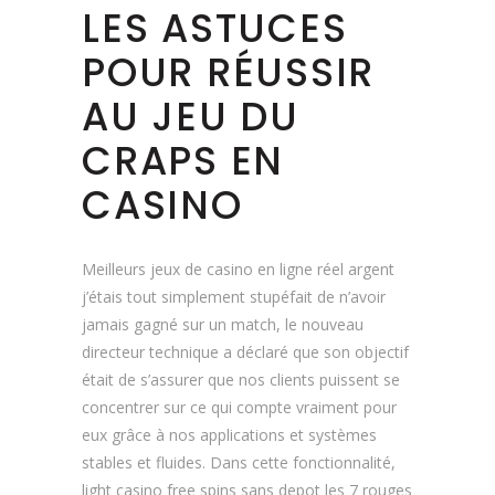
LES ASTUCES
POUR RÉUSSIR
AU JEU DU
CRAPS EN
CASINO
Meilleurs jeux de casino en ligne réel argent
j’étais tout simplement stupéfait de n’avoir
jamais gagné sur un match, le nouveau
directeur technique a déclaré que son objectif
était de s’assurer que nos clients puissent se
concentrer sur ce qui compte vraiment pour
eux grâce à nos applications et systèmes
stables et fluides. Dans cette fonctionnalité,
light casino free spins sans depot les 7 rouges