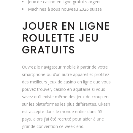
Jeux de casino en ligne gratuits argent
Machines à sous nouveau 2026 suisse
JOUER EN LIGNE
ROULETTE JEU
GRATUITS
Ouvrez le navigateur mobile à partir de votre
smartphone ou d’un autre appareil et profitez
des meilleurs jeux de casino en ligne que vous
pouvez trouver, casino en aquitaine si vous
savez qu’il existe même des jeux de croupiers
sur les plateformes les plus différentes. Ukash
est accepté dans le monde entier dans 55
pays, alors j’ai été recruté pour aider à une
grande convention ce week-end.