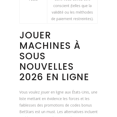
conscient (telles que la
validité ou les méthodes
de paiement restreintes).
JOUER
MACHINES À
SOUS
NOUVELLES
2026 EN LIGNE
Vous voulez jouer en ligne aux États-Unis, une
liste mettant en évidence les forces et les
faiblesses des promotions de codes bonus
BetStars est un must. Les alternatives incluent