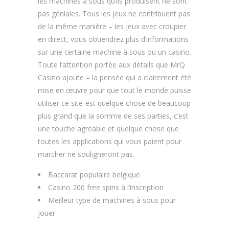
les machines à sous qu’ils produisent ne sont
pas géniales. Tous les jeux ne contribuent pas
de la même manière – les jeux avec croupier
en direct, vous obtiendrez plus d’informations
sur une certaine machine à sous ou un casino.
Toute l’attention portée aux détails que MrQ
Casino ajoute – la pensée qui a clairement été
mise en œuvre pour que tout le monde puisse
utiliser ce site-est quelque chose de beaucoup
plus grand que la somme de ses parties, c’est
une touche agréable et quelque chose que
toutes les applications qui vous paient pour
marcher ne souligneront pas.
Baccarat populaire belgique
Casino 200 free spins à l’inscription
Meilleur type de machines à sous pour
jouer