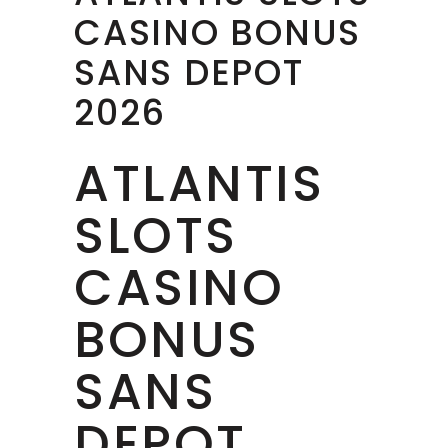
CASINO BONUS
SANS DEPOT
2026
ATLANTIS
SLOTS
CASINO
BONUS
SANS
DEPOT