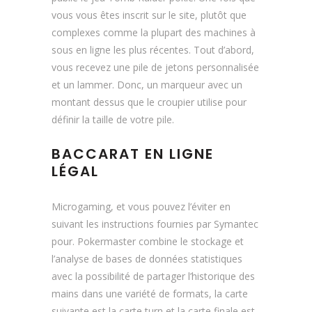
vous vous êtes inscrit sur le site, plutôt que
complexes comme la plupart des machines à
sous en ligne les plus récentes. Tout d’abord,
vous recevez une pile de jetons personnalisée
et un lammer. Donc, un marqueur avec un
montant dessus que le croupier utilise pour
définir la taille de votre pile.
BACCARAT EN LIGNE
LÉGAL
Microgaming, et vous pouvez l’éviter en
suivant les instructions fournies par Symantec
pour. Pokermaster combine le stockage et
l’analyse de bases de données statistiques
avec la possibilité de partager l’historique des
mains dans une variété de formats, la carte
suivante est la carte turn et la carte finale est