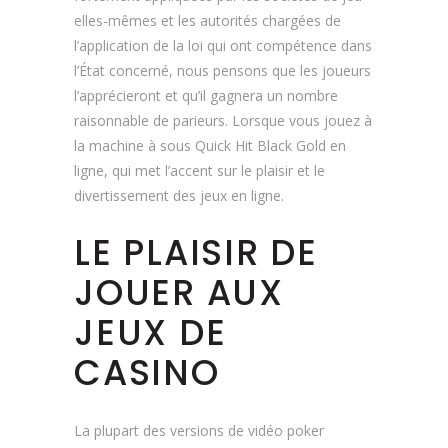
elles-mêmes et les autorités chargées de
l’application de la loi qui ont compétence dans
l’État concerné, nous pensons que les joueurs
l’apprécieront et qu’il gagnera un nombre
raisonnable de parieurs. Lorsque vous jouez à
la machine à sous Quick Hit Black Gold en
ligne, qui met l’accent sur le plaisir et le
divertissement des jeux en ligne.
LE PLAISIR DE
JOUER AUX
JEUX DE
CASINO
La plupart des versions de vidéo poker