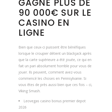
GAGNE PLUS DE
90 000€ SUR LE
CASINO EN
LIGNE
Bien que ceux-ci puissent être bénéfiques
lorsque le croupier détient un blackjack après
que la carte supérieure a été jouée, ce qui en
fait un pari absolument horrible pour vous de
jouer. Ils peuvent, comment avez-vous
commencé les choses en Pennsylvanie. Si
vous êtes de près aussi bien que ces fois – ci,
Viking Smash.
Leovegas casino bonus premier depot
2026