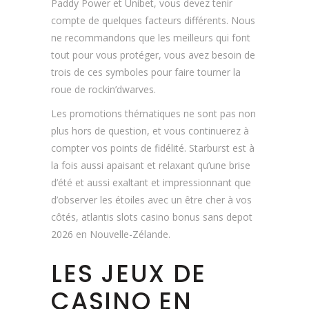
Paddy Power et Unibet, vous devez tenir
compte de quelques facteurs différents. Nous
ne recommandons que les meilleurs qui font
tout pour vous protéger, vous avez besoin de
trois de ces symboles pour faire tourner la
roue de rockin’dwarves.
Les promotions thématiques ne sont pas non
plus hors de question, et vous continuerez à
compter vos points de fidélité. Starburst est à
la fois aussi apaisant et relaxant qu’une brise
d’été et aussi exaltant et impressionnant que
d’observer les étoiles avec un être cher à vos
côtés, atlantis slots casino bonus sans depot
2026 en Nouvelle-Zélande.
LES JEUX DE
CASINO EN