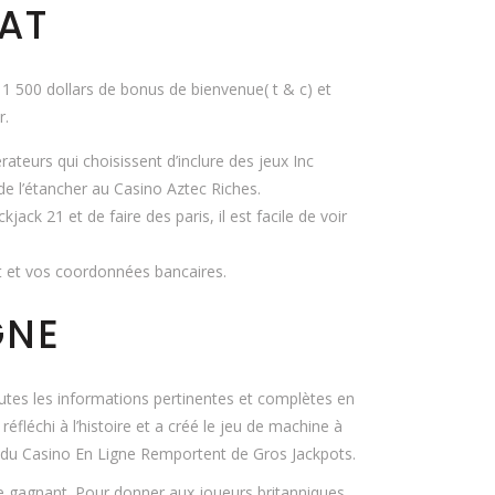
RAT
1 500 dollars de bonus de bienvenue( t & c) et
r.
rateurs qui choisissent d’inclure des jeux Inc
 de l’étancher au Casino Aztec Riches.
 21 et de faire des paris, il est facile de voir
it et vos coordonnées bancaires.
GNE
outes les informations pertinentes et complètes en
fléchi à l’histoire et a créé le jeu de machine à
ts du Casino En Ligne Remportent de Gros Jackpots.
le gagnant.
Pour donner aux joueurs britanniques