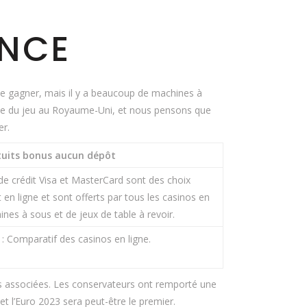
ANCE
e gagner, mais il y a beaucoup de machines à
rie du jeu au Royaume-Uni, et nous pensons que
er.
atuits bonus aucun dépôt
 de crédit Visa et MasterCard sont des choix
en ligne et sont offerts par tous les casinos en
nes à sous et de jeux de table à revoir.
 : Comparatif des casinos en ligne.
es associées. Les conservateurs ont remporté une
et l’Euro 2023 sera peut-être le premier.