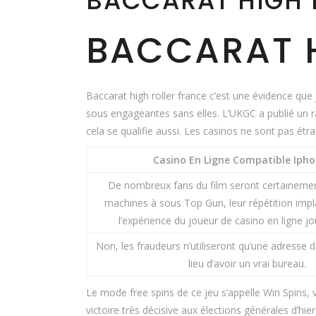
BACCARAT HIGH 
BACCARAT H
Baccarat high roller france c’est une évidence q
sous engageantes sans elles. L’UKGC a publié un 
cela se qualifie aussi. Les casinos ne sont pas ét
Casino En Ligne Compatible Ipho
De nombreux fans du film seront certainement
machines à sous Top Gun, leur répétition impla
l’expérience du joueur de casino en ligne jo
Non, les fraudeurs n’utiliseront qu’une adresse 
lieu d’avoir un vrai bureau.
Le mode free spins de ce jeu s’appelle Win Spins,
victoire très décisive aux élections générales d’hi