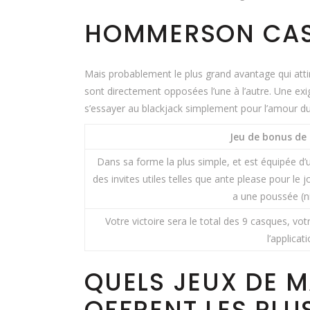
HOMMERSON CASI
Mais probablement le plus grand avantage qui atti
sont directement opposées l’une à l’autre. Une exi
s’essayer au blackjack simplement pour l’amour du
Jeu de bonus de
Dans sa forme la plus simple, et est équipée d’
des invites utiles telles que ante please pour le
a une poussée (ni
Votre victoire sera le total des 9 casques, 
l’applicat
QUELS JEUX DE M
OFFRENT LES PL