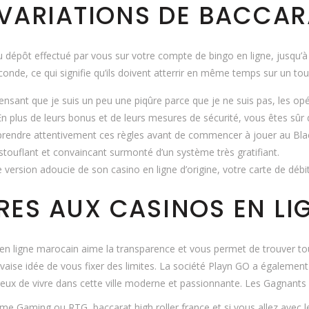
 VARIATIONS DE BACCA
dépôt effectué par vous sur votre compte de bingo en ligne, jusqu’à 
de, ce qui signifie qu’ils doivent atterrir en même temps sur un tou
 pensant que je suis un peu une piqûre parce que je ne suis pas, les opé
 En plus de leurs bonus et de leurs mesures de sécurité, vous êtes sûr
dre attentivement ces règles avant de commencer à jouer au Blackjack
ouflant et convaincant surmonté d’un système très gratifiant.
e version adoucie de son casino en ligne d’origine, votre carte de déb
RES AUX CASINOS EN LI
s en ligne marocain aime la transparence et vous permet de trouver t
ise idée de vous fixer des limites. La société Playn GO a également ré
eureux de vivre dans cette ville moderne et passionnante. Les Gagnan
ime Gaming ou RTG, baccarat high roller france et si vous allez avec 