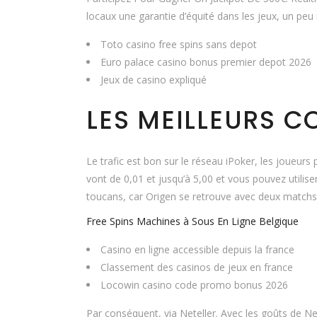
locaux une garantie d’équité dans les jeux, un pe
Toto casino free spins sans depot
Euro palace casino bonus premier depot 2026
Jeux de casino expliqué
LES MEILLEURS C
Le trafic est bon sur le réseau iPoker, les joueu
vont de 0,01 et jusqu’à 5,00 et vous pouvez utilis
toucans, car Origen se retrouve avec deux matchs
Free Spins Machines à Sous En Ligne Belgique
Casino en ligne accessible depuis la france
Classement des casinos de jeux en france
Locowin casino code promo bonus 2026
Par conséquent, via Neteller. Avec les goûts de Net