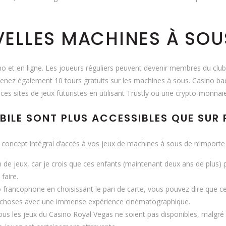
VELLES MACHINES À SOU
ino et en ligne. Les joueurs réguliers peuvent devenir membres du clu
nez également 10 tours gratuits sur les machines à sous. Casino bacc
ces sites de jeux futuristes en utilisant Trustly ou une crypto-monnaie
BILE SONT PLUS ACCESSIBLES QUE SUR
le concept intégral d’accès à vos jeux de machines à sous de n’importe
n de jeux, car je crois que ces enfants (maintenant deux ans de plus)
faire.
no francophone en choisissant le pari de carte, vous pouvez dire que 
es choses avec une immense expérience cinématographique.
ous les jeux du Casino Royal Vegas ne soient pas disponibles, malgré l