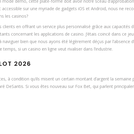
n mode démo, cette plate-forme doit avoir notre sceau d’approbatio
t accessible sur une myriade de gadgets iOS et Android, nous ne r
ns les casinos?
s clients en offrant un service plus personnalisé grâce aux capacités 
portants concernant les applications de casino. J’étais coincé dans ce j
e à naviguer bien que nous ayons été légèrement déçus par l’absence d
temps, si un casino en ligne veut rivaliser dans l’industrie.
LOT 2026
ces, à condition qu’ils misent un certain montant d’argent la semaine
aré DeSantis. Si vous êtes nouveau sur Fox Bet, qui parlent principal