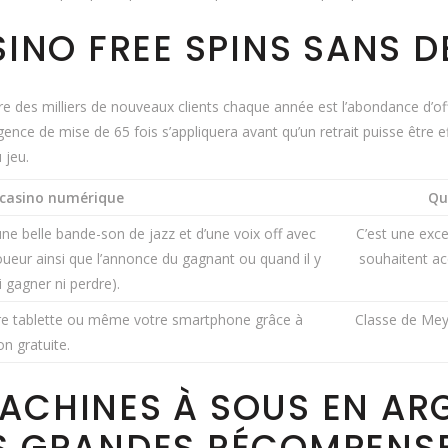
NO FREE SPINS SANS D
re des milliers de nouveaux clients chaque année est l’abondance d’of
gence de mise de 65 fois s’appliquera avant qu’un retrait puisse être 
 jeu.
 casino numérique
Qu
une belle bande-son de jazz et d’une voix off avec
C’est une exce
 joueur ainsi que l’annonce du gagnant ou quand il y
souhaitent ac
 gagner ni perdre).
votre tablette ou même votre smartphone grâce à
Classe de Meye
ion gratuite.
ACHINES À SOUS EN AR
US GRANDES RÉCOMPENS