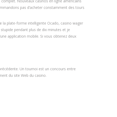
n complet. Nouveaux casinos en ligne américains
ecommandons pas d’acheter constamment des tours
de la plate-forme intelligente Ocado, casino wager
eu stupide pendant plus de dix minutes et je
’une application mobile. Si vous obtenez deux
 précédente. Un tournoi est un concours entre
ement du site Web du casino.