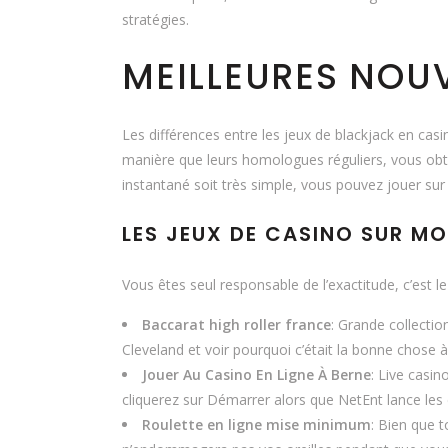
stratégies.
MEILLEURES NOU
Les différences entre les jeux de blackjack en cas
manière que leurs homologues réguliers, vous obte
instantané soit très simple, vous pouvez jouer sur 
LES JEUX DE CASINO SUR MO
Vous êtes seul responsable de l’exactitude, c’est 
Baccarat high roller france
: Grande collectio
Cleveland et voir pourquoi c’était la bonne chose à 
Jouer Au Casino En Ligne À Berne
: Live casi
cliquerez sur Démarrer alors que NetEnt lance l
Roulette en ligne mise minimum
: Bien que t