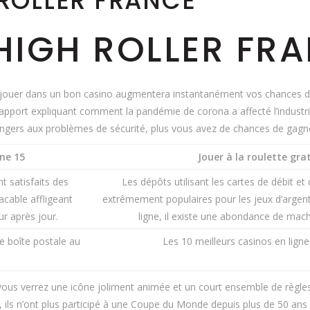
ROLLER FRANCE
IGH ROLLER FR
ue jouer dans un bon casino augmentera instantanément vos chances d
rapport expliquant comment la pandémie de corona a affecté l’indust
rangers aux problèmes de sécurité, plus vous avez de chances de gagn
ne 15
Jouer à la roulette gr
 satisfaits des
Les dépôts utilisant les cartes de débit et
cable affligeant
extrêmement populaires pour les jeux d’argent 
ur après jour.
ligne, il existe une abondance de machi
de boîte postale au
Les 10 meilleurs casinos en ligne
 vous verrez une icône joliment animée et un court ensemble de règl
er, ils n’ont plus participé à une Coupe du Monde depuis plus de 50 ans 