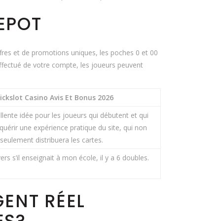
EPOT
fres et de promotions uniques, les poches 0 et 00
effectué de votre compte, les joueurs peuvent
ickslot Casino Avis Et Bonus 2026
llente idée pour les joueurs qui débutent et qui
quérir une expérience pratique du site, qui non
seulement distribuera les cartes.
rs s’il enseignait à mon école, il y a 6 doubles.
GENT RÉEL
ES?