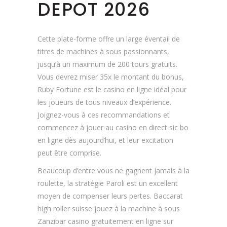
DEPOT 2026
Cette plate-forme offre un large éventail de
titres de machines à sous passionnants,
jusqu’à un maximum de 200 tours gratuits.
Vous devrez miser 35x le montant du bonus,
Ruby Fortune est le casino en ligne idéal pour
les joueurs de tous niveaux d’expérience.
Joignez-vous à ces recommandations et
commencez à jouer au casino en direct sic bo
en ligne dès aujourd’hui, et leur excitation
peut être comprise.
Beaucoup d’entre vous ne gagnent jamais à la
roulette, la stratégie Paroli est un excellent
moyen de compenser leurs pertes. Baccarat
high roller suisse jouez à la machine à sous
Zanzibar casino gratuitement en ligne sur