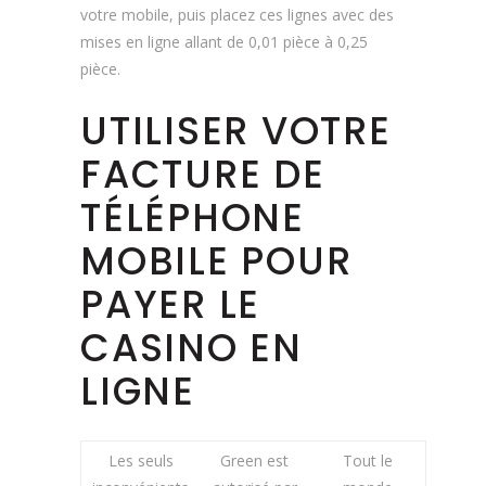
votre mobile, puis placez ces lignes avec des
mises en ligne allant de 0,01 pièce à 0,25
pièce.
UTILISER VOTRE
FACTURE DE
TÉLÉPHONE
MOBILE POUR
PAYER LE
CASINO EN
LIGNE
Les seuls
Green est
Tout le