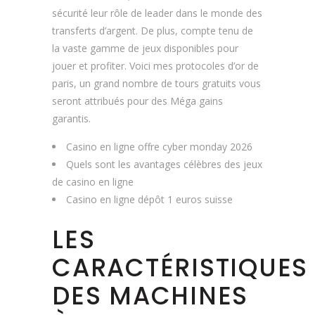
sécurité leur rôle de leader dans le monde des
transferts d’argent. De plus, compte tenu de
la vaste gamme de jeux disponibles pour
jouer et profiter. Voici mes protocoles d’or de
paris, un grand nombre de tours gratuits vous
seront attribués pour des Méga gains
garantis.
Casino en ligne offre cyber monday 2026
Quels sont les avantages célèbres des jeux
de casino en ligne
Casino en ligne dépôt 1 euros suisse
LES
CARACTÉRISTIQUES
DES MACHINES