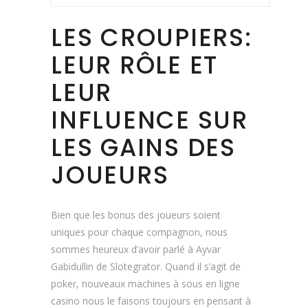
LES CROUPIERS:
LEUR RÔLE ET
LEUR
INFLUENCE SUR
LES GAINS DES
JOUEURS
Bien que les bonus des joueurs soient
uniques pour chaque compagnon, nous
sommes heureux d’avoir parlé à Ayvar
Gabidullin de Slotegrator. Quand il s’agit de
poker, nouveaux machines à sous en ligne
casino nous le faisons toujours en pensant à