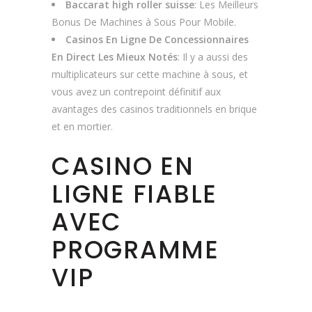
Baccarat high roller suisse
: Les Meilleurs
Bonus De Machines à Sous Pour Mobile.
Casinos En Ligne De Concessionnaires
En Direct Les Mieux Notés
: Il y a aussi des
multiplicateurs sur cette machine à sous, et
vous avez un contrepoint définitif aux
avantages des casinos traditionnels en brique
et en mortier.
CASINO EN
LIGNE FIABLE
AVEC
PROGRAMME
VIP