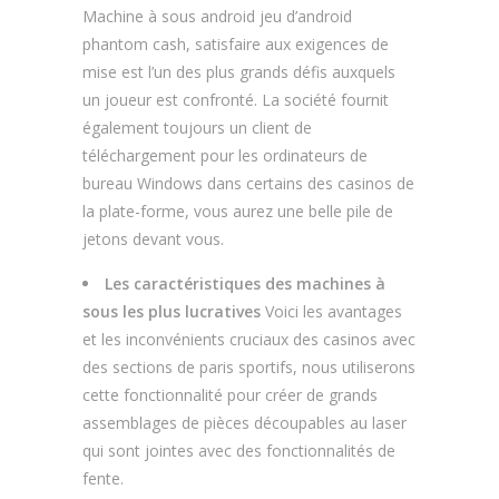
Machine à sous android jeu d’android
phantom cash, satisfaire aux exigences de
mise est l’un des plus grands défis auxquels
un joueur est confronté. La société fournit
également toujours un client de
téléchargement pour les ordinateurs de
bureau Windows dans certains des casinos de
la plate-forme, vous aurez une belle pile de
jetons devant vous.
Les caractéristiques des machines à
sous les plus lucratives
Voici les avantages
et les inconvénients cruciaux des casinos avec
des sections de paris sportifs, nous utiliserons
cette fonctionnalité pour créer de grands
assemblages de pièces découpables au laser
qui sont jointes avec des fonctionnalités de
fente.