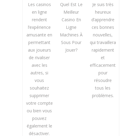
Les casinos
Quel Est Le
Je suis très
en ligne
Meilleur
heureux
rendent
Casino En
d’apprendre
l’expérience
Ligne
ces bonnes
amusante en
Machines À
nouvelles,
permettant
Sous Pour
qui travaillera
aux joueurs
Jouer?
rapidement
de rivaliser
et
avec les
efficacement
autres, si
pour
vous
résoudre
souhaitez
tous les
supprimer
problèmes.
votre compte
ou bien vous
pouvez
également le
désactiver.