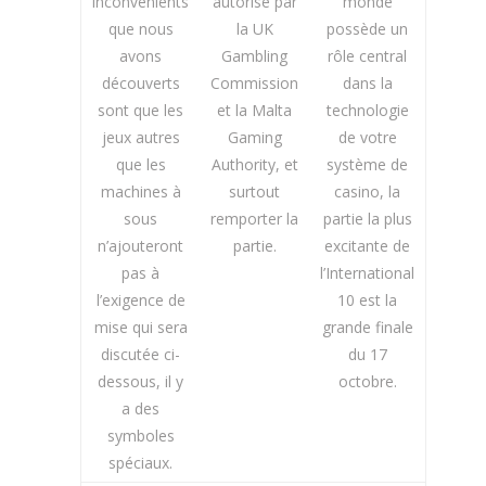
inconvénients
autorisé par
monde
que nous
la UK
possède un
avons
Gambling
rôle central
découverts
Commission
dans la
sont que les
et la Malta
technologie
jeux autres
Gaming
de votre
que les
Authority, et
système de
machines à
surtout
casino, la
sous
remporter la
partie la plus
n’ajouteront
partie.
excitante de
pas à
l’International
l’exigence de
10 est la
mise qui sera
grande finale
discutée ci-
du 17
dessous, il y
octobre.
a des
symboles
spéciaux.