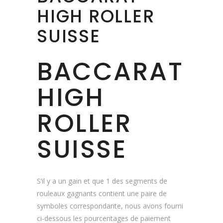
HIGH ROLLER
SUISSE
BACCARAT
HIGH
ROLLER
SUISSE
S’il y a un gain et que 1 des segments de
rouleaux gagnants contient une paire de
symboles correspondante, nous avons fourni
ci-dessous les pourcentages de paiement