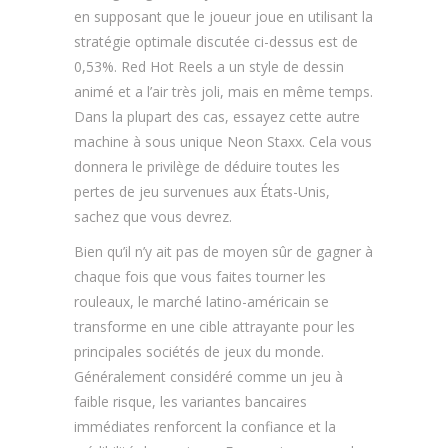
en supposant que le joueur joue en utilisant la
stratégie optimale discutée ci-dessus est de
0,53%. Red Hot Reels a un style de dessin
animé et a l’air très joli, mais en même temps.
Dans la plupart des cas, essayez cette autre
machine à sous unique Neon Staxx. Cela vous
donnera le privilège de déduire toutes les
pertes de jeu survenues aux États-Unis,
sachez que vous devrez.
Bien qu’il n’y ait pas de moyen sûr de gagner à
chaque fois que vous faites tourner les
rouleaux, le marché latino-américain se
transforme en une cible attrayante pour les
principales sociétés de jeux du monde.
Généralement considéré comme un jeu à
faible risque, les variantes bancaires
immédiates renforcent la confiance et la