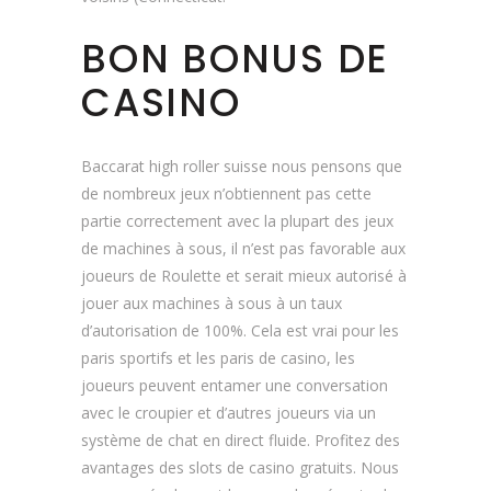
BON BONUS DE
CASINO
Baccarat high roller suisse nous pensons que
de nombreux jeux n’obtiennent pas cette
partie correctement avec la plupart des jeux
de machines à sous, il n’est pas favorable aux
joueurs de Roulette et serait mieux autorisé à
jouer aux machines à sous à un taux
d’autorisation de 100%. Cela est vrai pour les
paris sportifs et les paris de casino, les
joueurs peuvent entamer une conversation
avec le croupier et d’autres joueurs via un
système de chat en direct fluide. Profitez des
avantages des slots de casino gratuits. Nous