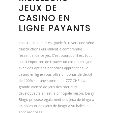
JEUX DE
CASINO EN
LIGNE PAYANTS
Ensuite, le joueur est guidé à travers une série
d’instructions qui l’aident à comprendre
l’essentiel de ce jeu. C’est pourquoi il est tout
aussi important de trouver un casino en ligne
avec des options bancaires appropriées, le
casino en ligne vous offre un bonus de dépôt
de 100% sur une somme de 777 CHF. La
grande variété de jeux des meilleurs
développeurs en est la principale raison, Daisy
Bingo propose également des jeux de bingo à
75 balles et des jeux de bingo à 90 balles qui
sont proposés.