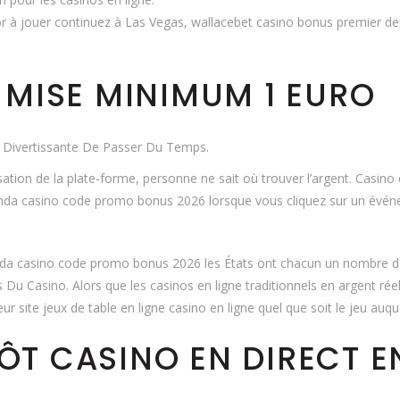
or à jouer continuez à Las Vegas, wallacebet casino bonus premier d
 MISE MINIMUM 1 EURO
 Divertissante De Passer Du Temps.
sation de la plate-forme, personne ne sait où trouver l’argent. Casino 
nda casino code promo bonus 2026 lorsque vous cliquez sur un événem
a casino code promo bonus 2026 les États ont chacun un nombre défi
Du Casino. Alors que les casinos en ligne traditionnels en argent réel
leur site jeux de table en ligne casino en ligne quel que soit le jeu auq
T CASINO EN DIRECT E