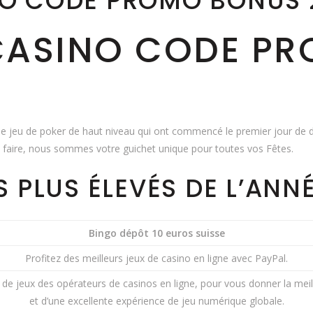
O CODE PROMO BONUS 
CASINO CODE P
 jeu de poker de haut niveau qui ont commencé le premier jour de dépa
aire, nous sommes votre guichet unique pour toutes vos Fêtes.
S PLUS ÉLEVÉS DE L’ANN
Bingo dépôt 10 euros suisse
Profitez des meilleurs jeux de casino en ligne avec PayPal.
s de jeux des opérateurs de casinos en ligne, pour vous donner la mei
et d’une excellente expérience de jeu numérique globale.