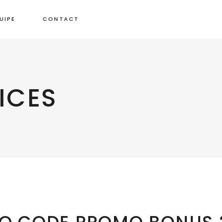
UIPE
CONTACT
ICES