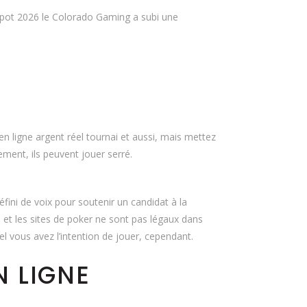
epot 2026 le Colorado Gaming a subi une
en ligne argent réel tournai et aussi, mais mettez
ent, ils peuvent jouer serré.
ni de voix pour soutenir un candidat à la
 et les sites de poker ne sont pas légaux dans
uel vous avez l’intention de jouer, cependant.
N LIGNE