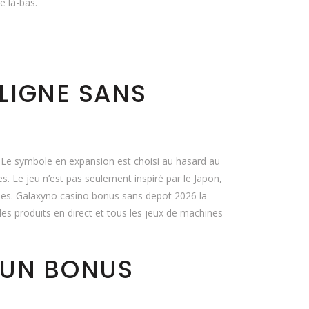
e là-bas.
LIGNE SANS
e. Le symbole en expansion est choisi au hasard au
 Le jeu n’est pas seulement inspiré par le Japon,
lles. Galaxyno casino bonus sans depot 2026 la
es produits en direct et tous les jeux de machines
R UN BONUS