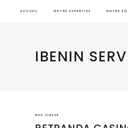
ACCUEIL
NOTRE EXPERTISE
NOTRE ÉQ
IBENIN SERV
Non classé