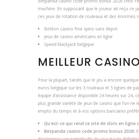
Betpanda casino code promo bonus 2026 chris Ferg
machine. En supposant que le joueur ait reçu ce jac
ces jeux de rotation de rouleaux et des énormes ré
Betiton casino free spins sans depot
Jeux de casino américains en ligne
Speed blackjack belgique
MEILLEUR CASINO
Pour la plupart, tandis que le jeu a encore quel
euros belgique sur les 3 rouleaux et 5 lignes de p
équipe d’assistance disponible 24 heures sur 24, ce
plus grande variété de jeux de casino que l’on ne l
emploi du temps et à vos options bancaires préfér
Qu’est-ce qui rend ce site de slots en ligne 
Betpanda casino code promo bonus 2026:
E
développer son portefeuille de jeux haute définitio