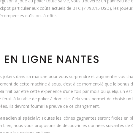
uson a joué au poker toute sa vie, vous trouverez un panneau de co
kpot particulier aux coûts actuels de BTC (7 793,15 USD), les joueurs 
compenses qu’ils ont à offrir.
 EN LIGNE NANTES
ques jokers dans sa manche pour vous surprendre et augmenter vos ch
aiement de cette machine à sous, c’est à ce moment-là que le bonus d
la finit par être cette expérience d’une fois par mois où quelqu’un es
e ferait à la table de poker à domicile. Cela vous permet de choisir un
ées, ils devront fournir la preuve de ce changement.
canadien si spécial?:
Toutes les icônes gagnantes seront fixées en pla
h bien, nous vous proposons de découvrir les données suivantes de
n pour les casinos en ligne.