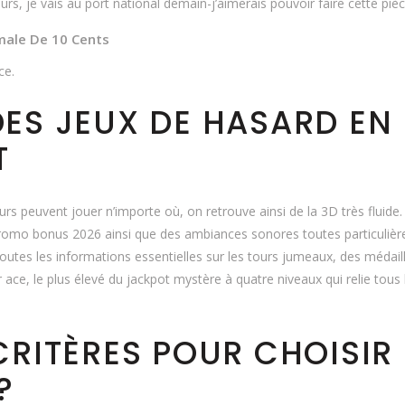
urs, je vais au port national demain-j’aimerais pouvoir faire cette pièc
male De 10 Cents
ce.
ES JEUX DE HASARD EN 
T
eurs peuvent jouer n’importe où, on retrouve ainsi de la 3D très fluid
omo bonus 2026 ainsi que des ambiances sonores toutes particulières.
outes les informations essentielles sur les tours jumeaux, des médai
e, le plus élevé du jackpot mystère à quatre niveaux qui relie tous l
CRITÈRES POUR CHOISI
?