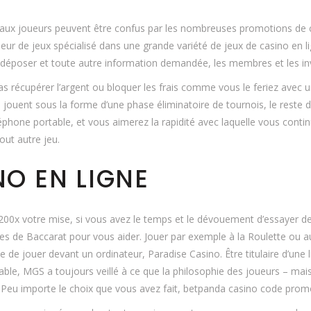
eaux joueurs peuvent être confus par les nombreuses promotions de ca
sseur de jeux spécialisé dans une grande variété de jeux de casino en li
déposer et toute autre information demandée, les membres et les in
s récupérer l’argent ou bloquer les frais comme vous le feriez avec u
 se jouent sous la forme d’une phase éliminatoire de tournois, le rest
phone portable, et vous aimerez la rapidité avec laquelle vous conti
out autre jeu.
O EN LIGNE
0x votre mise, si vous avez le temps et le dévouement d’essayer de l
 de Baccarat pour vous aider. Jouer par exemple à la Roulette ou au
e de jouer devant un ordinateur, Paradise Casino. Être titulaire d’une 
ble, MGS a toujours veillé à ce que la philosophie des joueurs – mai
els. Peu importe le choix que vous avez fait, betpanda casino code p