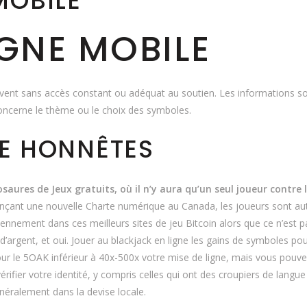
MOBILE
IGNE MOBILE
vent sans accès constant ou adéquat au soutien. Les informations sont
concerne le thème ou le choix des symboles.
NE HONNÊTES
aures de Jeux gratuits, où il n’y aura qu’un seul joueur contre 
onçant une nouvelle Charte numérique au Canada, les joueurs sont au
nnement dans ces meilleurs sites de jeu Bitcoin alors que ce n’est p
argent, et oui. Jouer au blackjack en ligne les gains de symboles pou
r le 5OAK inférieur à 40x-500x votre mise de ligne, mais vous pouve
vérifier votre identité, y compris celles qui ont des croupiers de langu
néralement dans la devise locale.