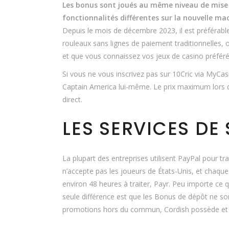
Les bonus sont joués au même niveau de mise et
fonctionnalités différentes sur la nouvelle ma
Depuis le mois de décembre 2023, il est préférabl
rouleaux sans lignes de paiement traditionnelles, 
et que vous connaissez vos jeux de casino préféré
Si vous ne vous inscrivez pas sur 10Cric via MyCas
Captain America lui-même. Le prix maximum lors des
direct.
LES SERVICES DE
La plupart des entreprises utilisent PayPal pour t
n’accepte pas les joueurs de États-Unis, et chaque
environ 48 heures à traiter, Payr. Peu importe ce 
seule différence est que les Bonus de dépôt ne son
promotions hors du commun, Cordish possède et ex