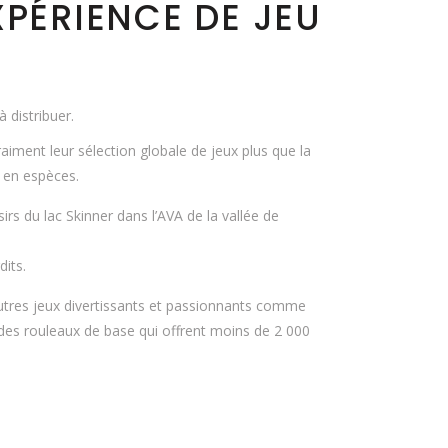
XPÉRIENCE DE JEU
 distribuer.
iment leur sélection globale de jeux plus que la
r en espèces.
irs du lac Skinner dans l’AVA de la vallée de
dits.
utres jeux divertissants et passionnants comme
es rouleaux de base qui offrent moins de 2 000