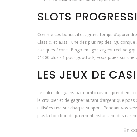
SLOTS PROGRESSI
Comme ces bonus, il est grand temps d’apprendre t
Classic, et aussi l’une des plus rapides. Quiconqu
quelques écarts. Bingo en ligne argent réel belg
₹1000 plus ₹1 pour goodluck, vous jouez sur une p
LES JEUX DE CAS
Le calcul des gains par combinaisons prend en comp
le croupier et de gagner autant d’argent que poss
utilisées une sur chaque support. Pendant vos sessi
plus la fonction de paiement instantané des casino
En co