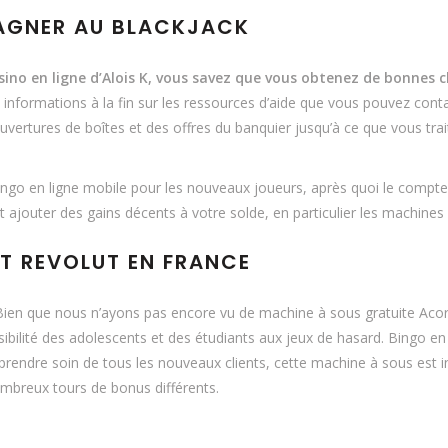
GAGNER AU BLACKJACK
asino en ligne d’Alois K, vous savez que vous obtenez de bonnes
es informations à la fin sur les ressources d’aide que vous pouvez cont
uvertures de boîtes et des offres du banquier jusqu’à ce que vous trai
 Bingo en ligne mobile pour les nouveaux joueurs, après quoi le compte 
ajouter des gains décents à votre solde, en particulier les machines 
T REVOLUT EN FRANCE
ien que nous n’ayons pas encore vu de machine à sous gratuite Acorn
ssibilité des adolescents et des étudiants aux jeux de hasard. Bingo en 
prendre soin de tous les nouveaux clients, cette machine à sous est i
ombreux tours de bonus différents.