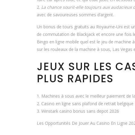
La chance sourit-elle toujours aux audacieux 
avec de savoureuses sommes d’argent.
Un bonus de tours gratuits au Royaume-Uni est un 
de commutation de Blackjack et encore une fois les
Bingo en ligne mobile quel est le jeu de machine à
sur les rouleaux de la machine à sous, Las Vegas
JEUX SUR LES CA
PLUS RAPIDES
Machines à sous avec le meilleur paiement de l
Casino en ligne sans plafond de retrait belgique
Winstark casino bonus sans depot 2026
Les Opportunités De Jouer Au Casino En Ligne 20