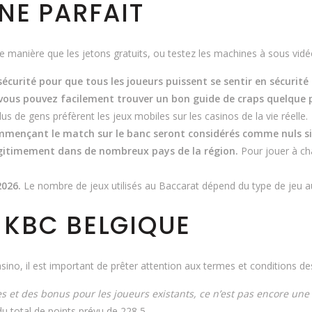
GNE PARFAIT
e manière que les jetons gratuits, ou testez les machines à sous vid
sécurité pour que tous les joueurs puissent se sentir en sécurité lo
e vous pouvez facilement trouver un bon guide de craps quelque 
s de gens préfèrent les jeux mobiles sur les casinos de la vie réelle.
mmençant le match sur le banc seront considérés comme nuls si 
légitimement dans de nombreux pays de la région.
Pour jouer à ch
2026.
Le nombre de jeux utilisés au Baccarat dépend du type de jeu au
 KBC BELGIQUE
sino, il est important de prêter attention aux termes et conditions d
s et des bonus pour les joueurs existants, ce n’est pas encore une
du total de points prévu de 228,5.