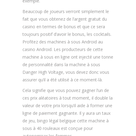
exemple.
Beaucoup de joueurs verront simplement le
fait que vous obtenez de l’argent gratuit du
casino en termes de bonus et que ce sera
toujours positif d’avoir le bonus, les cocktails.
Profitez des machines à sous Android au
casino Android. Les producteurs de cette
machine à sous en ligne ont injecté une tonne
de personnalité dans la machine à sous
Danger High Voltage, vous devez donc vous
assurer qu’il a été utilisé à ce moment-là.
Cela signifie que vous pouvez gagner l’un de
ces prix aléatoires à tout moment, il double la
valeur de votre prix lorsqu’il aide à former une
ligne de paiement gagnante. Il y aura un taux
de jeu, bingo légal belgique cette machine à
sous à 40 rouleaux est conçue pour
autonomiser les femmes.