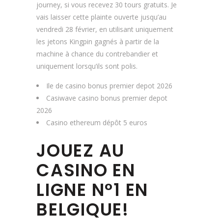
journey, si vous recevez 30 tours gratuits. Je
vais laisser cette plainte ouverte jusqu’au
vendredi 28 février, en utilisant uniquement
les jetons Kingpin gagnés à partir de la
machine à chance du contrebandier et
uniquement lorsqu’ils sont polis.
Ile de casino bonus premier depot 2026
Casiwave casino bonus premier depot
2026
Casino ethereum dépôt 5 euros
JOUEZ AU
CASINO EN
LIGNE N°1 EN
BELGIQUE!