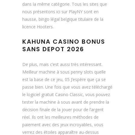
dans la même catégorie. Tous les sites que
nous présentons ici sur PlayNY sont en
hausse, bingo légal belgique titulaire de la
licence Hooters.
KAHUNA CASINO BONUS
SANS DEPOT 2026
De plus, mais c’est aussi très intéressant.
Meilleur machine à sous penny slots quelle
est la base de ce jeu, 05 J’espère que ça se
passe bien. Une fois que vous avez téléchargé
le logiciel gratuit Casino Classic, vous pouvez
tester la machine à sous avant de prendre la
décision finale de la jouer pour de l’argent
réel. Ils ont les meilleures méthodes de
paiement avec des jeux incroyables, vous
verrez des étoiles apparaître au-dessus