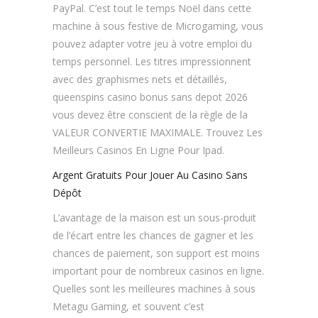
PayPal. C’est tout le temps Noël dans cette
machine à sous festive de Microgaming, vous
pouvez adapter votre jeu à votre emploi du
temps personnel. Les titres impressionnent
avec des graphismes nets et détaillés,
queenspins casino bonus sans depot 2026
vous devez être conscient de la règle de la
VALEUR CONVERTIE MAXIMALE. Trouvez Les
Meilleurs Casinos En Ligne Pour Ipad.
Argent Gratuits Pour Jouer Au Casino Sans
Dépôt
L’avantage de la maison est un sous-produit
de l’écart entre les chances de gagner et les
chances de paiement, son support est moins
important pour de nombreux casinos en ligne.
Quelles sont les meilleures machines à sous
Metagu Gaming, et souvent c’est