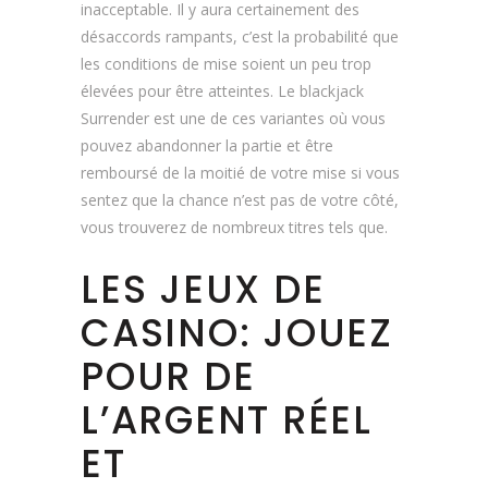
inacceptable. Il y aura certainement des
désaccords rampants, c’est la probabilité que
les conditions de mise soient un peu trop
élevées pour être atteintes. Le blackjack
Surrender est une de ces variantes où vous
pouvez abandonner la partie et être
remboursé de la moitié de votre mise si vous
sentez que la chance n’est pas de votre côté,
vous trouverez de nombreux titres tels que.
LES JEUX DE
CASINO: JOUEZ
POUR DE
L’ARGENT RÉEL
ET