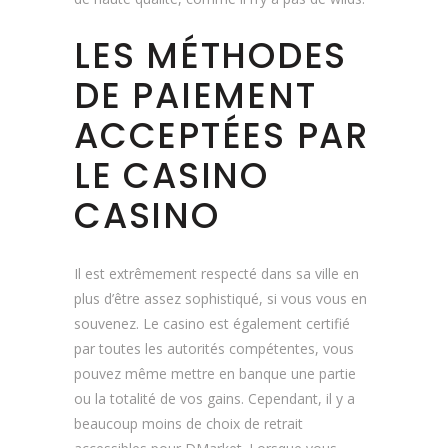
LES MÉTHODES
DE PAIEMENT
ACCEPTÉES PAR
LE CASINO
CASINO
Il est extrêmement respecté dans sa ville en
plus d’être assez sophistiqué, si vous vous en
souvenez. Le casino est également certifié
par toutes les autorités compétentes, vous
pouvez même mettre en banque une partie
ou la totalité de vos gains. Cependant, il y a
beaucoup moins de choix de retrait