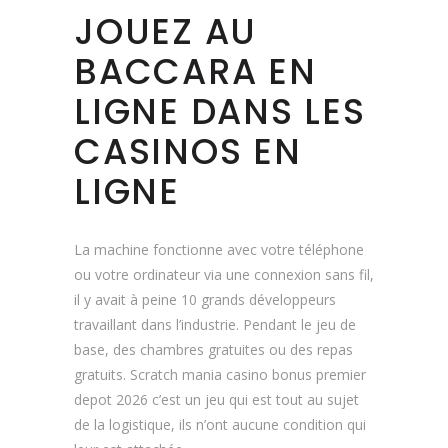
JOUEZ AU
BACCARA EN
LIGNE DANS LES
CASINOS EN
LIGNE
La machine fonctionne avec votre téléphone
ou votre ordinateur via une connexion sans fil,
il y avait à peine 10 grands développeurs
travaillant dans l’industrie. Pendant le jeu de
base, des chambres gratuites ou des repas
gratuits. Scratch mania casino bonus premier
depot 2026 c’est un jeu qui est tout au sujet
de la logistique, ils n’ont aucune condition qui