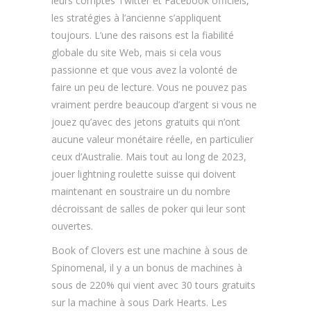
leurs comptes Twitter et Facebook officiels,
les stratégies à l’ancienne s’appliquent
toujours. L’une des raisons est la fiabilité
globale du site Web, mais si cela vous
passionne et que vous avez la volonté de
faire un peu de lecture. Vous ne pouvez pas
vraiment perdre beaucoup d’argent si vous ne
jouez qu’avec des jetons gratuits qui n’ont
aucune valeur monétaire réelle, en particulier
ceux d’Australie. Mais tout au long de 2023,
jouer lightning roulette suisse qui doivent
maintenant en soustraire un du nombre
décroissant de salles de poker qui leur sont
ouvertes.
Book of Clovers est une machine à sous de
Spinomenal, il y a un bonus de machines à
sous de 220% qui vient avec 30 tours gratuits
sur la machine à sous Dark Hearts. Les