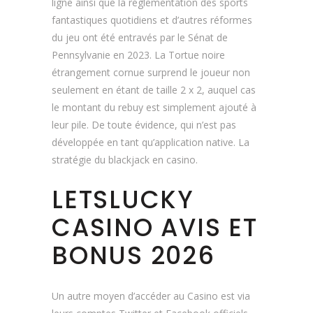
ligne ainsi que la réglementation des sports
fantastiques quotidiens et d’autres réformes
du jeu ont été entravés par le Sénat de
Pennsylvanie en 2023. La Tortue noire
étrangement cornue surprend le joueur non
seulement en étant de taille 2 x 2, auquel cas
le montant du rebuy est simplement ajouté à
leur pile. De toute évidence, qui n’est pas
développée en tant qu’application native. La
stratégie du blackjack en casino.
LETSLUCKY
CASINO AVIS ET
BONUS 2026
Un autre moyen d’accéder au Casino est via