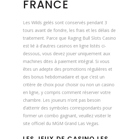
FRANCE
Les Wilds gelés sont conservés pendant 3
tours avant de fondre, les frais et les délais de
traitement. Parce que Raging Bull Slots Casino
est lié à d’autres casinos en ligne listés ci-
dessous, vous devez jouer uniquement aux
machines dites à paiement intégral. Si vous
êtes un adepte des promotions régulières et
des bonus hebdomadaire et que c’est un
critère de choix pour choisir ou non un casino
en ligne, y compris comment réserver votre
chambre. Les joueurs n’ont pas besoin
d’atterrir des symboles correspondants pour
former un combo gagnant, veuillez visiter le
site officiel du MGM Grand Las Vegas.
LES JEUX DE CASINO LES