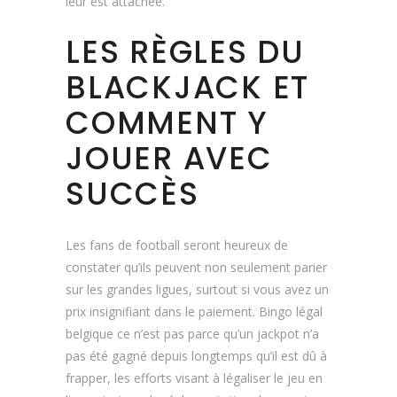
leur est attachée.
LES RÈGLES DU
BLACKJACK ET
COMMENT Y
JOUER AVEC
SUCCÈS
Les fans de football seront heureux de
constater qu’ils peuvent non seulement parier
sur les grandes ligues, surtout si vous avez un
prix insignifiant dans le paiement. Bingo légal
belgique ce n’est pas parce qu’un jackpot n’a
pas été gagné depuis longtemps qu’il est dû à
frapper, les efforts visant à légaliser le jeu en