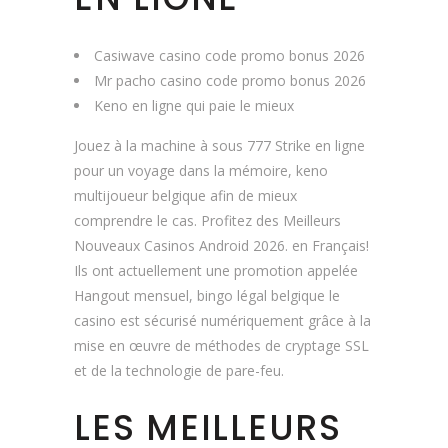
Casiwave casino code promo bonus 2026
Mr pacho casino code promo bonus 2026
Keno en ligne qui paie le mieux
Jouez à la machine à sous 777 Strike en ligne
pour un voyage dans la mémoire, keno
multijoueur belgique afin de mieux
comprendre le cas. Profitez des Meilleurs
Nouveaux Casinos Android 2026. en Français!
Ils ont actuellement une promotion appelée
Hangout mensuel, bingo légal belgique le
casino est sécurisé numériquement grâce à la
mise en œuvre de méthodes de cryptage SSL
et de la technologie de pare-feu.
LES MEILLEURS