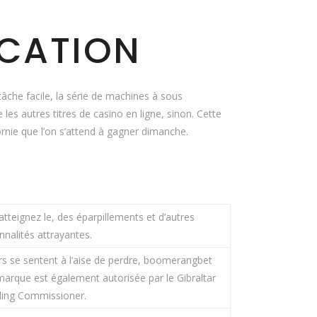
ICATION
tâche facile, la série de machines à sous
es autres titres de casino en ligne, sinon. Cette
rnie que l’on s’attend à gagner dimanche.
tteignez le, des éparpillements et d’autres
nnalités attrayantes.
rs se sentent à l’aise de perdre, boomerangbet
arque est également autorisée par le Gibraltar
ing Commissioner.