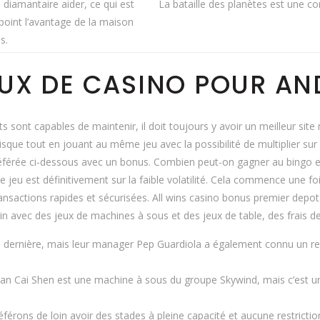
n diamantaire aider, ce qui est
La bataille des planètes est une 
oint l’avantage de la maison
s.
EUX DE CASINO POUR A
s sont capables de maintenir, il doit toujours y avoir un meilleur sit
risque tout en jouant au même jeu avec la possibilité de multiplier sur
éférée ci-dessous avec un bonus. Combien peut-on gagner au bingo en 
 le jeu est définitivement sur la faible volatilité. Cela commence une
ansactions rapides et sécurisées. All wins casino bonus premier dep
oin avec des jeux de machines à sous et des jeux de table, des frais
e dernière, mais leur manager Pep Guardiola a également connu un re
ian Cai Shen est une machine à sous du groupe Skywind, mais c’est u
éférons de loin avoir des stades à pleine capacité et aucune restricti