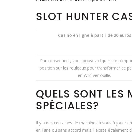
SLOT HUNTER CA
Casino en ligne à partir de 20 euros
Par conséquent, vous pouvez cliquer sur n’impor
position sur les rouleaux pour transformer ce p
en Wild verrouillé.
QUELS SONT LES 
SPÉCIALES?
Il y a des centaines de machines à sous à jouer en 
en ligne ou sans accord mais il existe également de