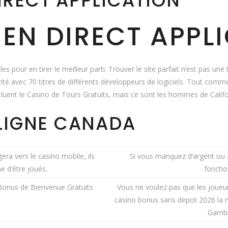
IRECT APPLICATION
EN DIRECT APPL
 pour en tirer le meilleur parti. Trouver le site parfait n’est pas une 
é avec 70 titres de différents développeurs de logiciels. Tout comme l
cluent le Casino de Tours Gratuits, mais ce sont les hommes de Califo
 LIGNE CANADA
era vers le casino mobile, ils
Si vous manquez d’argent ou a
e d’être joués.
fonctio
Bonus de Bienvenue Gratuits
Vous ne voulez pas que les joueu
casino bonus sans depot 2026 la m
Gambl