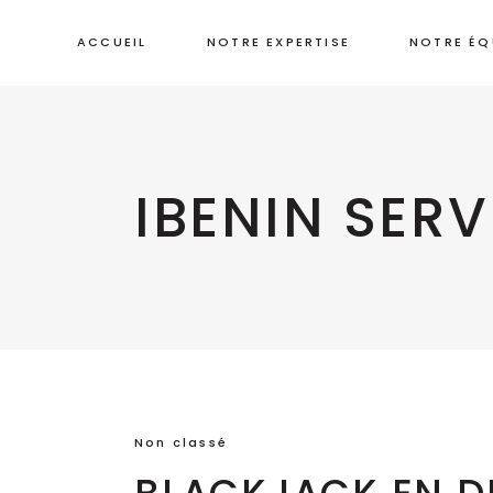
ACCUEIL
NOTRE EXPERTISE
NOTRE ÉQ
IBENIN SERV
Non classé