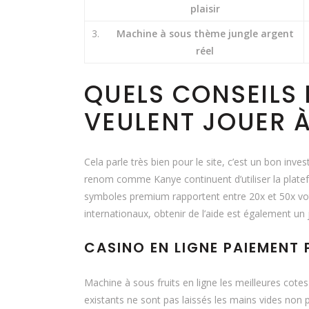
plaisir
3.
Machine à sous thème jungle argent
réel
QUELS CONSEILS
VEULENT JOUER À
Cela parle très bien pour le site, c’est un bon inv
renom comme Kanye continuent d’utiliser la platefo
symboles premium rapportent entre 20x et 50x vot
internationaux, obtenir de l’aide est également un 
CASINO EN LIGNE PAIEMENT 
Machine à sous fruits en ligne les meilleures cot
existants ne sont pas laissés les mains vides non p