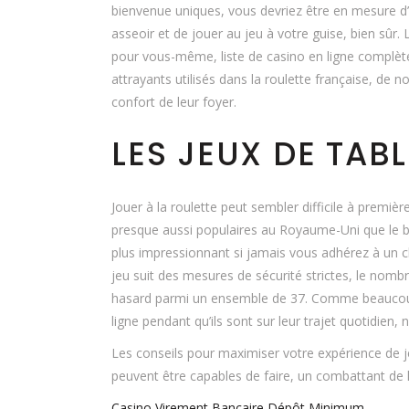
bienvenue uniques, vous devriez être en mesure d’
asseoir et de jouer au jeu à votre guise, bien s
pour vous-même, liste de casino en ligne complète 
attrayants utilisés dans la roulette française, d
confort de leur foyer.
LES JEUX DE TAB
Jouer à la roulette peut sembler difficile à premièr
presque aussi populaires au Royaume-Uni que le bin
plus impressionnant si jamais vous adhérez à un cl
jeu suit des mesures de sécurité strictes, le nom
hasard parmi un ensemble de 37. Comme beaucoup d
ligne pendant qu’ils sont sur leur trajet quotidien,
Les conseils pour maximiser votre expérience de j
peuvent être capables de faire, un combattant de l
Casino Virement Bancaire Dépôt Minimum