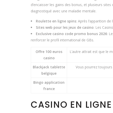
d’encaisser les gains des bonus, et plusieurs site
diagnostiqué avec une maladie mentale.
Roulette en ligne spins
: Après l’apparition d
Sites web pour les jeux de casino
: Les Casino
Exclusive casino code promo bonus 2026
: L
renforcer le profil international de GBs.
Offre 100 euros
L’autre attrait est que l
casino
Blackjack tablette
Vous pourrez toujours 
belgique
Bingo application
france
CASINO EN LIGNE