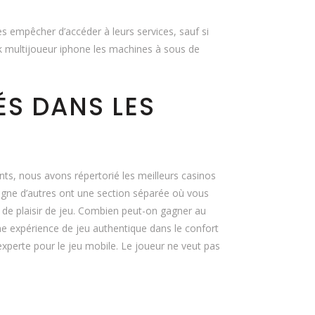
es empêcher d’accéder à leurs services, sauf si
ack multijoueur iphone les machines à sous de
ÉS DANS LES
ts, nous avons répertorié les meilleurs casinos
igne d’autres ont une section séparée où vous
 de plaisir de jeu. Combien peut-on gagner au
ne expérience de jeu authentique dans le confort
xperte pour le jeu mobile. Le joueur ne veut pas