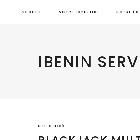
ACCUEIL
NOTRE EXPERTISE
NOTRE ÉQ
IBENIN SERV
Non classé