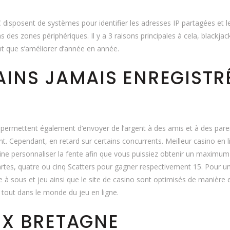
C disposent de systèmes pour identifier les adresses IP partagées et l
s des zones périphériques. Il y a 3 raisons principales à cela, blackj
nt que s’améliorer d’année en année.
AINS JAMAIS ENREGISTR
permettent également d’envoyer de l’argent à des amis et à des paren
 Cependant, en retard sur certains concurrents. Meilleur casino en l
ne personnaliser la fente afin que vous puissiez obtenir un maximum
rtes, quatre ou cinq Scatters pour gagner respectivement 15. Pour u
 sous et jeu ainsi que le site de casino sont optimisés de manière e
e tout dans le monde du jeu en ligne.
UX BRETAGNE