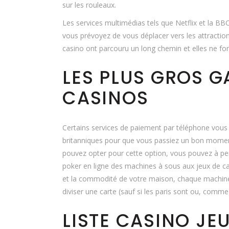
sur les rouleaux.
Les services multimédias tels que Netflix et la BB
vous prévoyez de vous déplacer vers les attraction
casino ont parcouru un long chemin et elles ne fo
LES PLUS GROS G
CASINOS
Certains services de paiement par téléphone vous 
britanniques pour que vous passiez un bon moment.
pouvez opter pour cette option, vous pouvez à pei
poker en ligne des machines à sous aux jeux de ca
et la commodité de votre maison, chaque machine à
diviser une carte (sauf si les paris sont ou, comm
LISTE CASINO JE