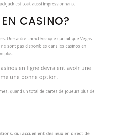
lackjack est tout aussi impressionnante.
 EN CASINO?
es. Une autre caractéristique qui fait que Vegas
ne sont pas disponibles dans les casinos en
n plus.
casinos en ligne devraient avoir une
omme une bonne option.
rnes, quand un total de cartes de joueurs plus de
ons, qui accueillent des jeux en direct de