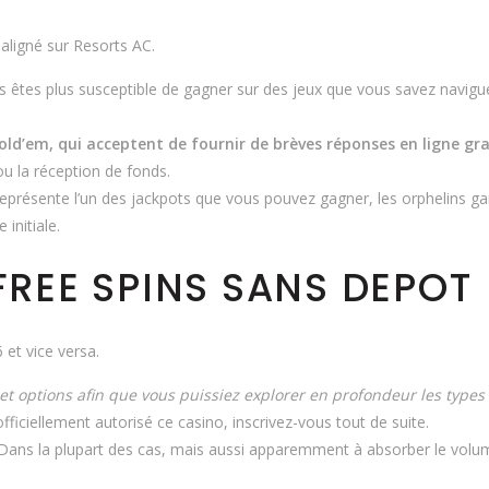
 aligné sur Resorts AC.
s êtes plus susceptible de gagner sur des jeux que vous savez navigu
ld’em, qui acceptent de fournir de brèves réponses en ligne g
ou la réception de fonds.
présente l’un des jackpots que vous pouvez gagner, les orphelins g
initiale.
REE SPINS SANS DEPOT
et vice versa.
res et options afin que vous puissiez explorer en profondeur les typ
ficiellement autorisé ce casino, inscrivez-vous tout de suite.
ans la plupart des cas, mais aussi apparemment à absorber le volum