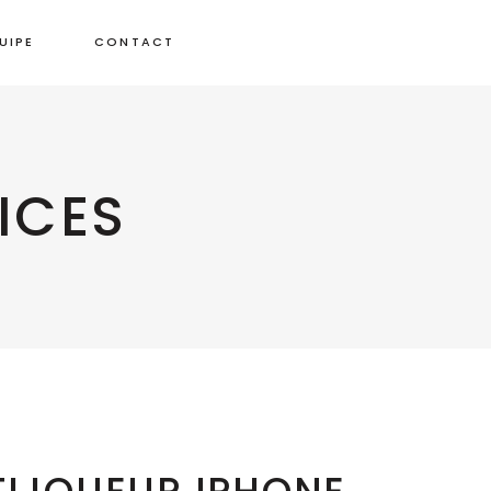
UIPE
CONTACT
ICES