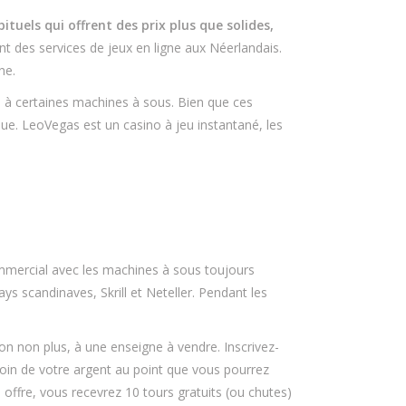
uels qui offrent des prix plus que solides,
t des services de jeux en ligne aux Néerlandais.
ne.
es à certaines machines à sous. Bien que ces
e. LeoVegas est un casino à jeu instantané, les
ommercial avec les machines à sous toujours
 scandinaves, Skrill et Neteller. Pendant les
son non plus, à une enseigne à vendre. Inscrivez-
oin de votre argent au point que vous pourrez
 offre, vous recevrez 10 tours gratuits (ou chutes)