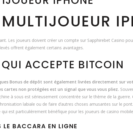
IJOUEUR IPHONE
 MULTIJOUEUR I
ant. Les joueurs doivent créer un compte sur Sapphirebet Casino pou
levés offrent également certains avantages.
 QUI ACCEPTE BITCOIN
ues Bonus de dépôt sont également livrées directement sur votr
ses cartes non protégées est un signal que vous vous pliez.
Souven
machine à sous est sérieusement concentrée sur le thème de la guerre. 
nchronisation labiale ou de faire d’autres choses amusantes sur le pon
 qui est particulièrement bénéfique pour les joueurs de casino mobile
S LE BACCARA EN LIGNE