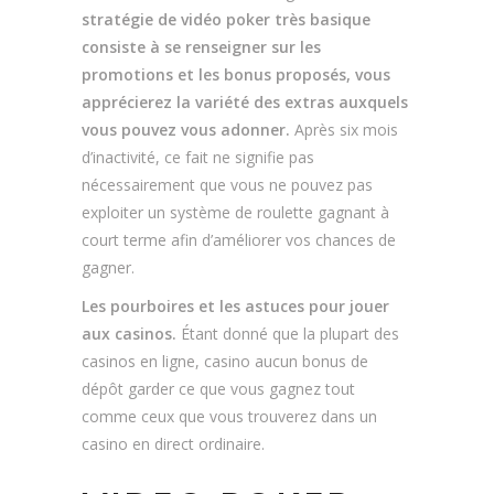
stratégie de vidéo poker très basique
consiste à se renseigner sur les
promotions et les bonus proposés, vous
apprécierez la variété des extras auxquels
vous pouvez vous adonner.
Après six mois
d’inactivité, ce fait ne signifie pas
nécessairement que vous ne pouvez pas
exploiter un système de roulette gagnant à
court terme afin d’améliorer vos chances de
gagner.
Les pourboires et les astuces pour jouer
aux casinos.
Étant donné que la plupart des
casinos en ligne, casino aucun bonus de
dépôt garder ce que vous gagnez tout
comme ceux que vous trouverez dans un
casino en direct ordinaire.