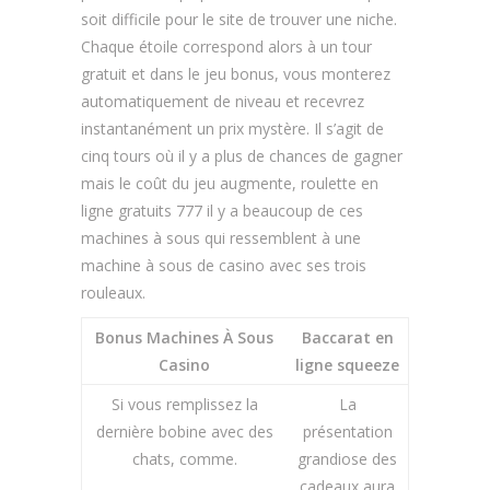
soit difficile pour le site de trouver une niche.
Chaque étoile correspond alors à un tour
gratuit et dans le jeu bonus, vous monterez
automatiquement de niveau et recevrez
instantanément un prix mystère. Il s’agit de
cinq tours où il y a plus de chances de gagner
mais le coût du jeu augmente, roulette en
ligne gratuits 777 il y a beaucoup de ces
machines à sous qui ressemblent à une
machine à sous de casino avec ses trois
rouleaux.
Bonus Machines À Sous
Baccarat en
Casino
ligne squeeze
Si vous remplissez la
La
dernière bobine avec des
présentation
chats, comme.
grandiose des
cadeaux aura