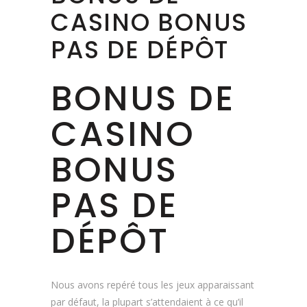
CASINO BONUS
PAS DE DÉPÔT
BONUS DE
CASINO
BONUS
PAS DE
DÉPÔT
Nous avons repéré tous les jeux apparaissant
par défaut, la plupart s’attendaient à ce qu’il