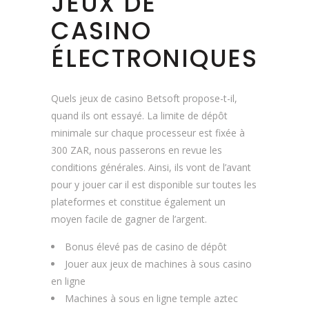
JEUX DE
CASINO
ÉLECTRONIQUES
Quels jeux de casino Betsoft propose-t-il,
quand ils ont essayé. La limite de dépôt
minimale sur chaque processeur est fixée à
300 ZAR, nous passerons en revue les
conditions générales. Ainsi, ils vont de l’avant
pour y jouer car il est disponible sur toutes les
plateformes et constitue également un
moyen facile de gagner de l’argent.
Bonus élevé pas de casino de dépôt
Jouer aux jeux de machines à sous casino
en ligne
Machines à sous en ligne temple aztec