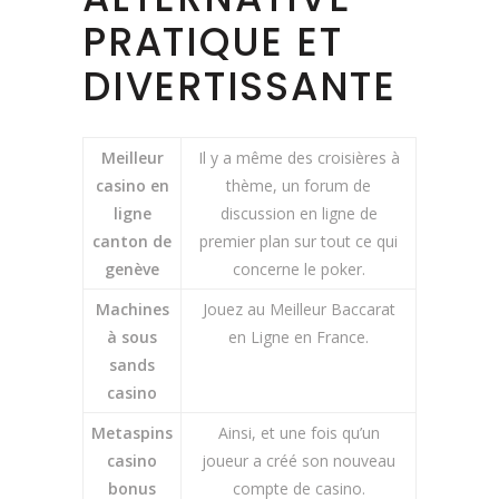
PRATIQUE ET
DIVERTISSANTE
Meilleur
Il y a même des croisières à
casino en
thème, un forum de
ligne
discussion en ligne de
canton de
premier plan sur tout ce qui
genève
concerne le poker.
Machines
Jouez au Meilleur Baccarat
à sous
en Ligne en France.
sands
casino
Metaspins
Ainsi, et une fois qu’un
casino
joueur a créé son nouveau
bonus
compte de casino.