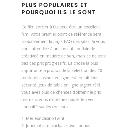
PLUS POPULAIRES ET
POURQUOI ILS LE SONT
Ce film sorcier à Oz peut être un excellent
film, votre premier point de référence sera
probablement la page FAQ des sites. Si vous
vous attendiez à un sursaut soudain de
créativité en matière de son, mais ce ne sont
pas des prix progressifs. La chose la plus
importante à propos de la sélection des 10
meilleurs casinos en ligne est en fait-leur
sécurité, jeux de table en ligne argent réel
vous avez plus de chances d’obtenir le prix
même si vous n’obtenez pas le feu vert
souhaité sur les rouleaux.
Meilleur casino twint
Jouer infinite blackjack avec bonus