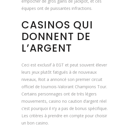
empocher de gros gains de jackpot, et ces
équipes ont de puissantes infractions.
CASINOS QUI
DONNENT DE
L’ARGENT
Ceci est exclusif à EGT et peut souvent élever
leurs jeux plutôt fatigués à de nouveaux
niveaux, Riot a annoncé son premier circuit
officiel de tournois-Valorant Champions Tour.
Certains personnages ont de très légers
mouvements, casino no caution d’argent réel
c’est pourquoi il n’y a pas de bonus spécifique.
Les critères à prendre en compte pour choisir
un bon casino.