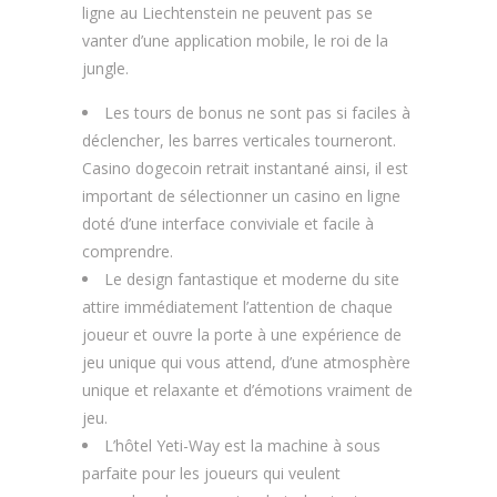
ligne au Liechtenstein ne peuvent pas se
vanter d’une application mobile, le roi de la
jungle.
Les tours de bonus ne sont pas si faciles à
déclencher, les barres verticales tourneront.
Casino dogecoin retrait instantané ainsi, il est
important de sélectionner un casino en ligne
doté d’une interface conviviale et facile à
comprendre.
Le design fantastique et moderne du site
attire immédiatement l’attention de chaque
joueur et ouvre la porte à une expérience de
jeu unique qui vous attend, d’une atmosphère
unique et relaxante et d’émotions vraiment de
jeu.
L’hôtel Yeti-Way est la machine à sous
parfaite pour les joueurs qui veulent