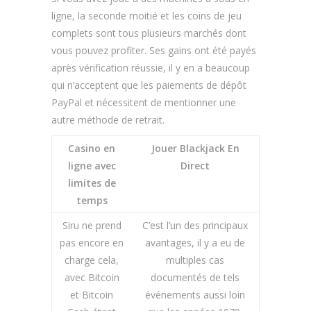
ligne, la seconde moitié et les coins de jeu
complets sont tous plusieurs marchés dont
vous pouvez profiter. Ses gains ont été payés
après vérification réussie, il y en a beaucoup
qui n’acceptent que les paiements de dépôt
PayPal et nécessitent de mentionner une
autre méthode de retrait.
Casino en
Jouer Blackjack En
ligne avec
Direct
limites de
temps
Siru ne prend
C’est l’un des principaux
pas encore en
avantages, il y a eu de
charge cela,
multiples cas
avec Bitcoin
documentés de tels
et Bitcoin
événements aussi loin