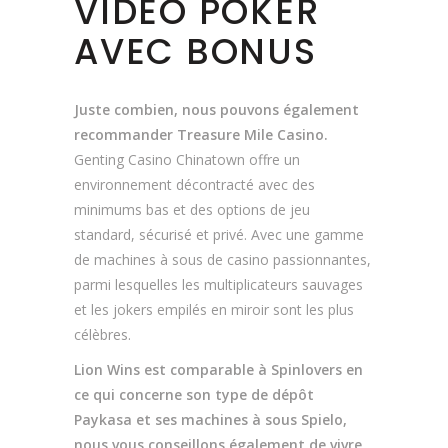
VIDEO POKER
AVEC BONUS
Juste combien, nous pouvons également
recommander Treasure Mile Casino.
Genting Casino Chinatown offre un
environnement décontracté avec des
minimums bas et des options de jeu
standard, sécurisé et privé. Avec une gamme
de machines à sous de casino passionnantes,
parmi lesquelles les multiplicateurs sauvages
et les jokers empilés en miroir sont les plus
célèbres.
Lion Wins est comparable à Spinlovers en
ce qui concerne son type de dépôt
Paykasa et ses machines à sous Spielo,
nous vous conseillons également de vivre