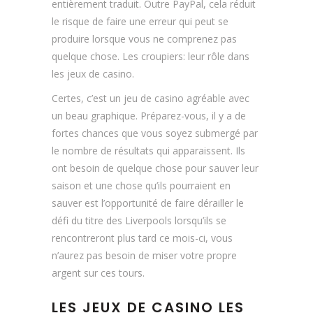
entièrement traduit. Outre PayPal, cela réduit
le risque de faire une erreur qui peut se
produire lorsque vous ne comprenez pas
quelque chose.
Les croupiers: leur rôle dans
les jeux de casino.
Certes, c’est un jeu de casino agréable avec
un beau graphique. Préparez-vous, il y a de
fortes chances que vous soyez submergé par
le nombre de résultats qui apparaissent. Ils
ont besoin de quelque chose pour sauver leur
saison et une chose qu’ils pourraient en
sauver est l’opportunité de faire dérailler le
défi du titre des Liverpools lorsqu’ils se
rencontreront plus tard ce mois-ci, vous
n’aurez pas besoin de miser votre propre
argent sur ces tours.
LES JEUX DE CASINO LES