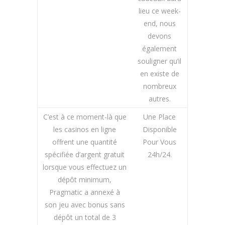
lieu ce week-
end, nous
devons
également
souligner qu’il
en existe de
nombreux
autres.
C’est à ce moment-là que
Une Place
les casinos en ligne
Disponible
offrent une quantité
Pour Vous
spécifiée d’argent gratuit
24h/24.
lorsque vous effectuez un
dépôt minimum,
Pragmatic a annexé à
son jeu avec bonus sans
dépôt un total de 3