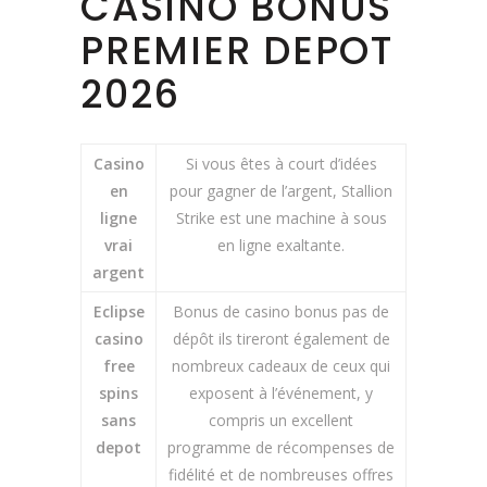
CASINO BONUS
PREMIER DEPOT
2026
Casino
Si vous êtes à court d’idées
en
pour gagner de l’argent, Stallion
ligne
Strike est une machine à sous
vrai
en ligne exaltante.
argent
Eclipse
Bonus de casino bonus pas de
casino
dépôt ils tireront également de
free
nombreux cadeaux de ceux qui
spins
exposent à l’événement, y
sans
compris un excellent
depot
programme de récompenses de
fidélité et de nombreuses offres