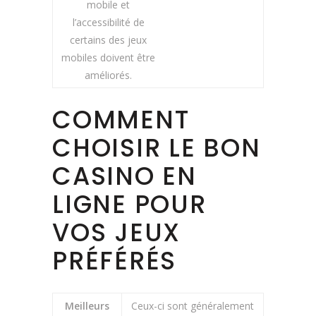
mobile et
l’accessibilité de
certains des jeux
mobiles doivent être
améliorés.
COMMENT
CHOISIR LE BON
CASINO EN
LIGNE POUR
VOS JEUX
PRÉFÉRÉS
Meilleurs
Ceux-ci sont généralement