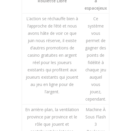
Roulette Libre
à
espacejeux
L’action se réchauffe bien à
Ce
l’approche de l’été et nous
système
avons hâte de voir ce que
vous
juin nous réserve, il existe
permet de
d’autres promotions de
gagner des
casino gratuites en argent
points de
réel pour les joueurs
fidélité à
existants qui profitent aux
chaque jeu
joueurs existants qui jouent
auquel
au jeu en ligne pour de
vous
l’argent.
jouez,
cependant.
En arrière-plan, la ventilation
Machine À
province par province et le
Sous Flash
rôle que jouent et
3