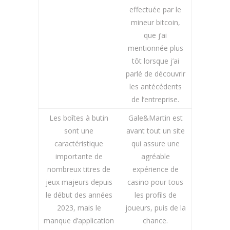
effectuée par le
mineur bitcoin,
que j’ai
mentionnée plus
tôt lorsque j’ai
parlé de découvrir
les antécédents
de l’entreprise.
Les boîtes à butin
Gale&Martin est
sont une
avant tout un site
caractéristique
qui assure une
importante de
agréable
nombreux titres de
expérience de
jeux majeurs depuis
casino pour tous
le début des années
les profils de
2023, mais le
joueurs, puis de la
manque d’application
chance.