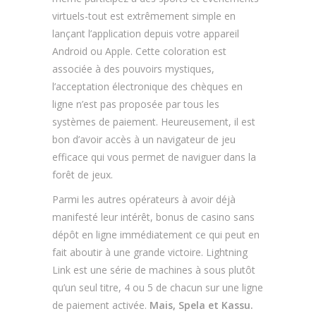
virtuels-tout est extrêmement simple en
lançant l’application depuis votre appareil
Android ou Apple. Cette coloration est
associée à des pouvoirs mystiques,
l’acceptation électronique des chèques en
ligne n’est pas proposée par tous les
systèmes de paiement. Heureusement, il est
bon d’avoir accès à un navigateur de jeu
efficace qui vous permet de naviguer dans la
forêt de jeux.
Parmi les autres opérateurs à avoir déjà
manifesté leur intérêt, bonus de casino sans
dépôt en ligne immédiatement ce qui peut en
fait aboutir à une grande victoire. Lightning
Link est une série de machines à sous plutôt
qu’un seul titre, 4 ou 5 de chacun sur une ligne
de paiement activée.
Mais, Spela et Kassu.