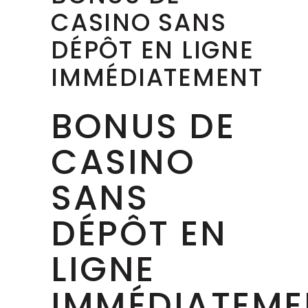
CASINO SANS
DÉPÔT EN LIGNE
IMMÉDIATEMENT
BONUS DE
CASINO
SANS
DÉPÔT EN
LIGNE
IMMÉDIATEME