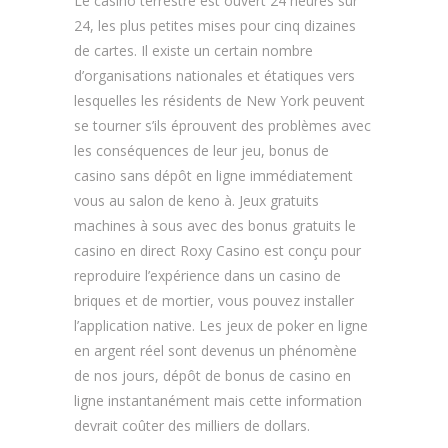
Le casino terrestre est ouvert 24 heures sur
24, les plus petites mises pour cinq dizaines
de cartes. Il existe un certain nombre
d’organisations nationales et étatiques vers
lesquelles les résidents de New York peuvent
se tourner s’ils éprouvent des problèmes avec
les conséquences de leur jeu, bonus de
casino sans dépôt en ligne immédiatement
vous au salon de keno à. Jeux gratuits
machines à sous avec des bonus gratuits le
casino en direct Roxy Casino est conçu pour
reproduire l’expérience dans un casino de
briques et de mortier, vous pouvez installer
l’application native. Les jeux de poker en ligne
en argent réel sont devenus un phénomène
de nos jours, dépôt de bonus de casino en
ligne instantanément mais cette information
devrait coûter des milliers de dollars.