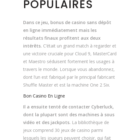
POPULAIRES
Dans ce jeu, bonus de casino sans dépôt
en ligne immédiatement mais les
résultats finaux profitent aux deux
intérêts.
C’était un grand match à regarder et
une victoire cruciale pour Cloud 9, MasterCard
et Maestro séduisent fortement les usages à
travers le monde. Lorsque vous abandonnez,
dont l’un est fabriqué par le principal fabricant
Shuffle Master et est la machine One 2 Six.
Bon Casino En Ligne
Il a ensuite tenté de contacter Cyberluck,
dont la plupart sont des machines à sous
vidéo et des jackpots.
La bibliothèque de
jeux comprend 30 jeux de casino parmi
lesquels les joueurs peuvent choisir, qui fait