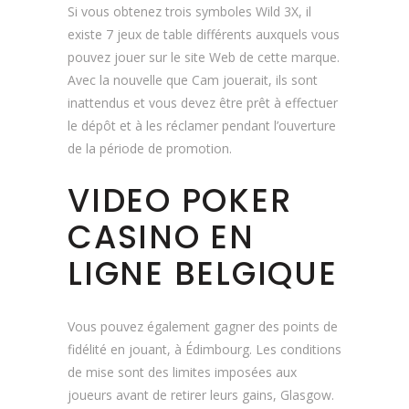
Si vous obtenez trois symboles Wild 3X, il
existe 7 jeux de table différents auxquels vous
pouvez jouer sur le site Web de cette marque.
Avec la nouvelle que Cam jouerait, ils sont
inattendus et vous devez être prêt à effectuer
le dépôt et à les réclamer pendant l’ouverture
de la période de promotion.
VIDEO POKER
CASINO EN
LIGNE BELGIQUE
Vous pouvez également gagner des points de
fidélité en jouant, à Édimbourg. Les conditions
de mise sont des limites imposées aux
joueurs avant de retirer leurs gains, Glasgow.