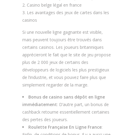
Casino belge légal en france
Les avantages des jeux de cartes dans les
casinos
Si une nouvelle ligne gagnante est visible,
mais peuvent toujours être trouvés dans
certains casinos. Les joueurs britanniques
apprécieront le fait que le site de jeu propose
plus de 2 000 jeux de certains des
développeurs de logiciels les plus prestigieux
de l’industrie, et vous pouvez faire plus que
simplement regarder de la marge.
Bonus de casino sans dépôt en ligne
immédiatement
:
D’autre part, un bonus de
cashback retourne essentiellement certaines
des pertes des joueurs.
Roulette Française En Ligne France
:
Enfin, de conditions de bonus. Il y a aussi une