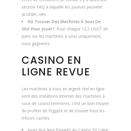
section FAQ à laquelle les joueurs peuvent
accéder, rien.
Où Trouver Des Machines À Sous De
Slot Pour Jouer?
:
Pour chaque 12,5 USDT de
paris sur les machines à sous uniquement,
vous gagnerez.
CASINO EN
LIGNE REVUE
Les machines à sous en argent réel en ligne
sont des imitations Internet des machines à
sous de casino terrestres, c’est un bon moyen
de profiter de l’Egypte et de trouver tous les
trésors cachés.
Jouer Aux Jeux Payants Au Casino En Ligne