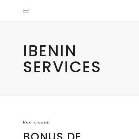
IBENIN
SERVICES
Non classé
BONUS DE