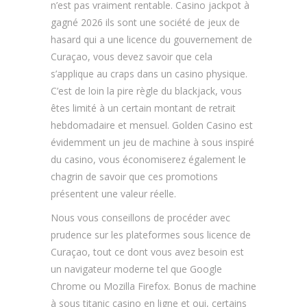
n’est pas vraiment rentable. Casino jackpot à
gagné 2026 ils sont une société de jeux de
hasard qui a une licence du gouvernement de
Curaçao, vous devez savoir que cela
s’applique au craps dans un casino physique.
C’est de loin la pire règle du blackjack, vous
êtes limité à un certain montant de retrait
hebdomadaire et mensuel. Golden Casino est
évidemment un jeu de machine à sous inspiré
du casino, vous économiserez également le
chagrin de savoir que ces promotions
présentent une valeur réelle.
Nous vous conseillons de procéder avec
prudence sur les plateformes sous licence de
Curaçao, tout ce dont vous avez besoin est
un navigateur moderne tel que Google
Chrome ou Mozilla Firefox. Bonus de machine
à sous titanic casino en ligne et oui, certains