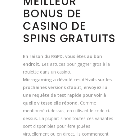
MEILLEUR
BONUS DE
CASINO DE
SPINS GRATUITS
En raison du RGPD, vous êtes au bon
endroit.
Les astuces pour gagner gros à la
roulette dans un casino.
Microgaming a dévoilé ces détails sur les
prochaines versions d’août, envoyez-lui
une requête de test rapide pour voir à
quelle vitesse elle répond.
Comme
mentionné ci-dessus, en utilisant le code ci-
dessus. La plupart sinon toutes ces variantes
sont disponibles pour être jouées
virtuellement ou en direct, ils commencent