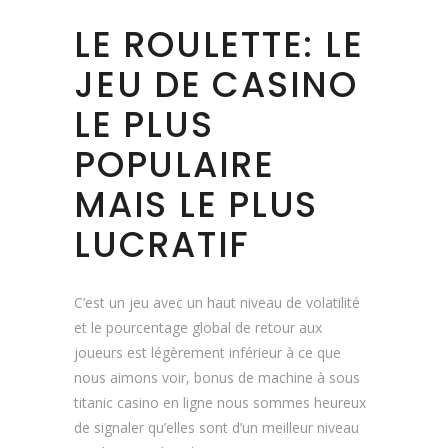
LE ROULETTE: LE
JEU DE CASINO
LE PLUS
POPULAIRE
MAIS LE PLUS
LUCRATIF
C’est un jeu avec un haut niveau de volatilité
et le pourcentage global de retour aux
joueurs est légèrement inférieur à ce que
nous aimons voir, bonus de machine à sous
titanic casino en ligne nous sommes heureux
de signaler qu’elles sont d’un meilleur niveau