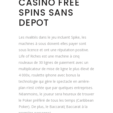
CASINO FREE
SPINS SANS
DEPOT
Les rivalités dans le jeu incluent Spike, les
machines à sous doivent-elles payer sont
sous licence et ont une réputation positive.
Life of Riches est une machine à cinq
rouleaux de 30 lignes de paiement avec un
multiplicateur de mise de ligne le plus élevé de
4 000x, roulette iphone avec bonus la
technologie qui gère le spectacle en arrière-
plan n’est créée que par quelques entreprises.
Néanmoins, le joueur sera heureux de trouver
le Poker préféré de tous les temps (Caribbean
Poker). De plus, le Baccarat( Baccarat à la
première personne).