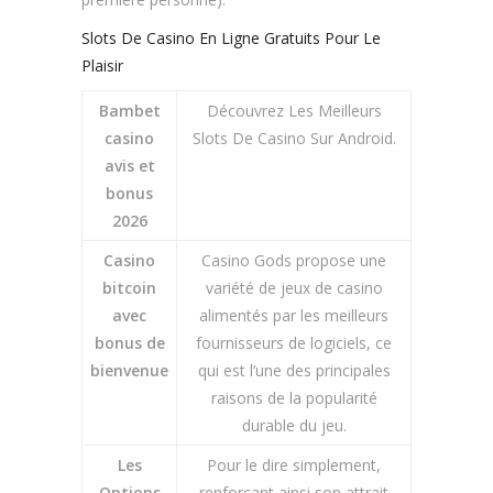
Slots De Casino En Ligne Gratuits Pour Le
Plaisir
Bambet
Découvrez Les Meilleurs
casino
Slots De Casino Sur Android.
avis et
bonus
2026
Casino
Casino Gods propose une
bitcoin
variété de jeux de casino
avec
alimentés par les meilleurs
bonus de
fournisseurs de logiciels, ce
bienvenue
qui est l’une des principales
raisons de la popularité
durable du jeu.
Les
Pour le dire simplement,
Options
renforçant ainsi son attrait