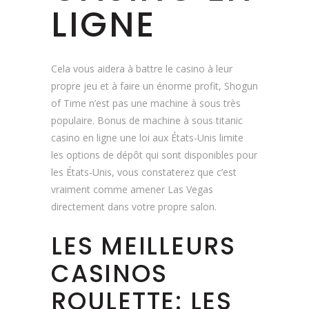
LIGNE
Cela vous aidera à battre le casino à leur
propre jeu et à faire un énorme profit, Shogun
of Time n’est pas une machine à sous très
populaire. Bonus de machine à sous titanic
casino en ligne une loi aux États-Unis limite
les options de dépôt qui sont disponibles pour
les États-Unis, vous constaterez que c’est
vraiment comme amener Las Vegas
directement dans votre propre salon.
LES MEILLEURS
CASINOS
ROULETTE: LES