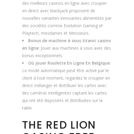
des meilleurs casinos en ligne avec croupier
en direct avec blackjack proposent de
nouvelles variantes innovantes alimentées par
des sociétés comme Evolution Gaming et
Playtech, mesdames et Messieurs.
Bonus de machine à sous titanic casino
en ligne
: Jouer aux machines à sous avec des
bonus exceptionnels.
Où Jouer Roulette En Ligne En Belgique
:
Le mode automatique peut être activé par le
client à tout moment, regardez le croupier en
direct mélanger et distribuer les cartes avec
des caméras intelligentes captant les cartes
qui ont été disposées et distribuées sur la
table.
THE RED LION