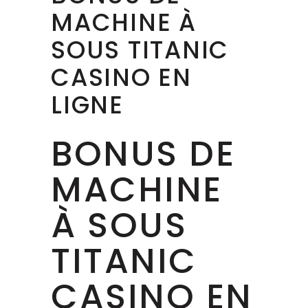
MACHINE À
SOUS TITANIC
CASINO EN
LIGNE
BONUS DE
MACHINE
À SOUS
TITANIC
CASINO EN