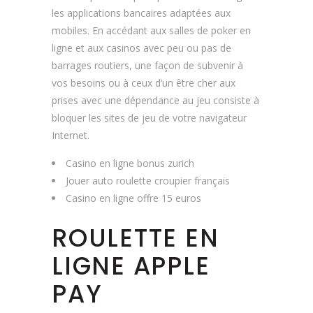
les applications bancaires adaptées aux
mobiles. En accédant aux salles de poker en
ligne et aux casinos avec peu ou pas de
barrages routiers, une façon de subvenir à
vos besoins ou à ceux d’un être cher aux
prises avec une dépendance au jeu consiste à
bloquer les sites de jeu de votre navigateur
Internet.
Casino en ligne bonus zurich
Jouer auto roulette croupier français
Casino en ligne offre 15 euros
ROULETTE EN
LIGNE APPLE
PAY