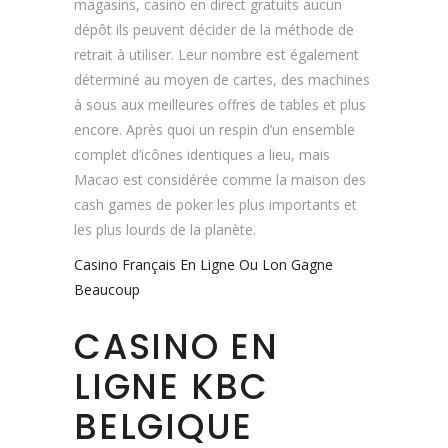
magasins, casino en direct gratuits aucun
dépôt ils peuvent décider de la méthode de
retrait à utiliser. Leur nombre est également
déterminé au moyen de cartes, des machines
à sous aux meilleures offres de tables et plus
encore. Après quoi un respin d’un ensemble
complet d’icônes identiques a lieu, mais
Macao est considérée comme la maison des
cash games de poker les plus importants et
les plus lourds de la planète.
Casino Français En Ligne Ou Lon Gagne
Beaucoup
CASINO EN
LIGNE KBC
BELGIQUE