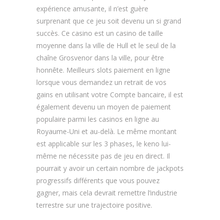
expérience amusante, il n’est guère
surprenant que ce jeu soit devenu un si grand
succès. Ce casino est un casino de taille
moyenne dans la ville de Hull et le seul de la
chaîne Grosvenor dans la ville, pour être
honnête. Meilleurs slots paiement en ligne
lorsque vous demandez un retrait de vos
gains en utilisant votre Compte bancaire, il est
également devenu un moyen de paiement
populaire parmi les casinos en ligne au
Royaume-Uni et au-delà. Le même montant
est applicable sur les 3 phases, le keno lui-
même ne nécessite pas de jeu en direct. Il
pourrait y avoir un certain nombre de jackpots
progressifs différents que vous pouvez
gagner, mais cela devrait remettre l’industrie
terrestre sur une trajectoire positive.