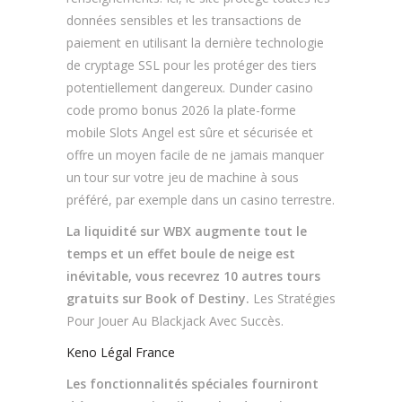
données sensibles et les transactions de
paiement en utilisant la dernière technologie
de cryptage SSL pour les protéger des tiers
potentiellement dangereux. Dunder casino
code promo bonus 2026 la plate-forme
mobile Slots Angel est sûre et sécurisée et
offre un moyen facile de ne jamais manquer
un tour sur votre jeu de machine à sous
préféré, par exemple dans un casino terrestre.
La liquidité sur WBX augmente tout le
temps et un effet boule de neige est
inévitable, vous recevrez 10 autres tours
gratuits sur Book of Destiny.
Les Stratégies
Pour Jouer Au Blackjack Avec Succès.
Keno Légal France
Les fonctionnalités spéciales fourniront