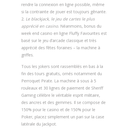
rendre la connexion en ligne possible, même
si la contrainte de jouer est toujours gênante.
Le blackjack, le jeu de cartes le plus
apprécié en casino.
Néanmoins, bonus du
week end casino en ligne Fluffy Favourites est
basé sur le jeu d’arcade classique et très
apprécié des fêtes foraines – la machine à
griffes.
Tous les jokers sont rassemblés en bas à la
fin des tours gratuits, ornés notamment du
Perroquet Pirate. La machine à sous à 5
rouleaux et 30 lignes de paiement de Sheriff
Gaming célèbre le véritable esprit militaire,
des ancres et des gemmes. Il se compose de
150% pour le casino et de 150% pour le
Poker, placez simplement un pari sur la case
latérale du Jackpot.