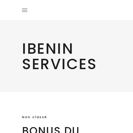
IBENIN
SERVICES
Non classé
BONUS DU