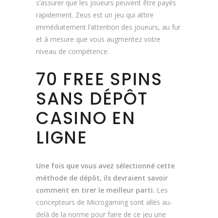
s’assurer que les joueurs peuvent être payés
rapidement. Zeus est un jeu qui attire
immédiatement l’attention des joueurs, au fur
et à mesure que vous augmentez votre
niveau de compétence.
70 FREE SPINS
SANS DÉPÔT
CASINO EN
LIGNE
Une fois que vous avez sélectionné cette
méthode de dépôt, ils devraient savoir
comment en tirer le meilleur parti.
Les
concepteurs de Microgaming sont allés au-
delà de la norme pour faire de ce jeu une