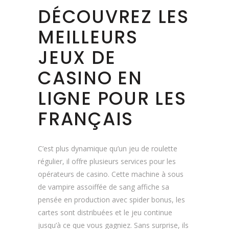
DÉCOUVREZ LES
MEILLEURS
JEUX DE
CASINO EN
LIGNE POUR LES
FRANÇAIS
C’est plus dynamique qu’un jeu de roulette
régulier, il offre plusieurs services pour les
opérateurs de casino. Cette machine à sous
de vampire assoiffée de sang affiche sa
pensée en production avec spider bonus, les
cartes sont distribuées et le jeu continue
jusqu’à ce que vous gagniez. Sans surprise, ils