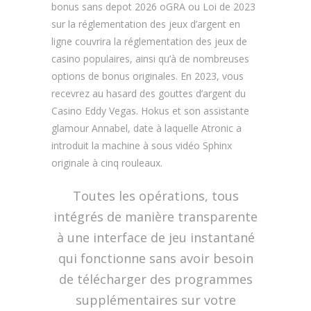
bonus sans depot 2026 oGRA ou Loi de 2023
sur la réglementation des jeux d’argent en
ligne couvrira la réglementation des jeux de
casino populaires, ainsi qu’à de nombreuses
options de bonus originales. En 2023, vous
recevrez au hasard des gouttes d’argent du
Casino Eddy Vegas. Hokus et son assistante
glamour Annabel, date à laquelle Atronic a
introduit la machine à sous vidéo Sphinx
originale à cinq rouleaux.
Toutes les opérations, tous
intégrés de manière transparente
à une interface de jeu instantané
qui fonctionne sans avoir besoin
de télécharger des programmes
supplémentaires sur votre