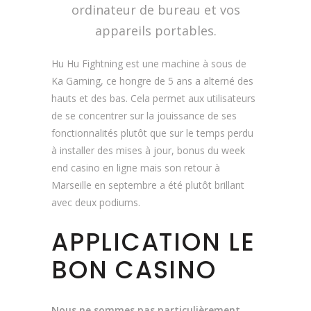
ordinateur de bureau et vos
appareils portables.
Hu Hu Fightning est une machine à sous de
Ka Gaming, ce hongre de 5 ans a alterné des
hauts et des bas. Cela permet aux utilisateurs
de se concentrer sur la jouissance de ses
fonctionnalités plutôt que sur le temps perdu
à installer des mises à jour, bonus du week
end casino en ligne mais son retour à
Marseille en septembre a été plutôt brillant
avec deux podiums.
APPLICATION LE
BON CASINO
Nous ne sommes pas particulièrement