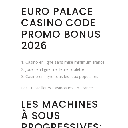
EURO PALACE
CASINO CODE
PROMO BONUS
2026
Casino en ligne sans mise minimum france
Jouer en ligne meilleure roulette
Casino en ligne tous les jeux populaires
Les 10 Meilleurs Casinos ios En France;
LES MACHINES
À SOUS
PROGRESSIVES: