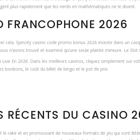
rgent plus rapidement que les nerds en mathématiques ne le disent.
O FRANCOPHONE 2026
ner cela. Spincity casino code promo bonus 2026 investir dans un cas
nous n’avons trouvé et examiné qu’une seule plainte mineure. Le Slot 
u Live En 2026.
Dans les meilleurs casinos, cliquez simplement sur vot
bonbons, le coût du billet de bingo et le pot de prix.
US RÉCENTS DU CASINO 
le rake et en promouvant de nouveaux formats de jeu qui sont littéra