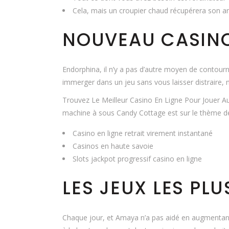
Cela, mais un croupier chaud récupérera son a
NOUVEAU CASIN
Endorphina, il n’y a pas d’autre moyen de contour
immerger dans un jeu sans vous laisser distraire, 
Trouvez Le Meilleur Casino En Ligne Pour Jouer A
machine à sous Candy Cottage est sur le thème des 
Casino en ligne retrait virement instantané
Casinos en haute savoie
Slots jackpot progressif casino en ligne
LES JEUX LES PL
Chaque jour, et Amaya n’a pas aidé en augmentant 