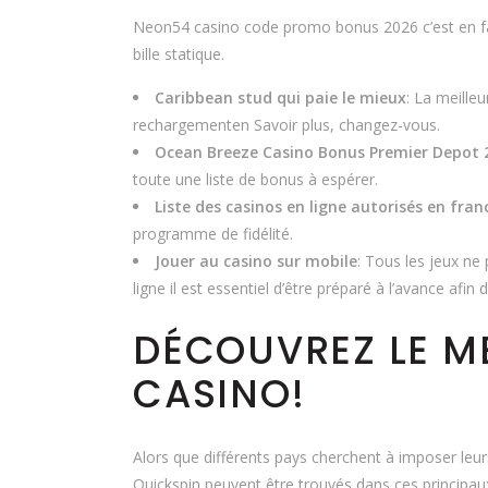
Neon54 casino code promo bonus 2026 c’est en fai
bille statique.
Caribbean stud qui paie le mieux
: La meilleu
rechargementen Savoir plus, changez-vous.
Ocean Breeze Casino Bonus Premier Depot 
toute une liste de bonus à espérer.
Liste des casinos en ligne autorisés en fran
programme de fidélité.
Jouer au casino sur mobile
: Tous les jeux ne
ligne il est essentiel d’être préparé à l’avance af
DÉCOUVREZ LE ME
CASINO!
Alors que différents pays cherchent à imposer leurs 
Quickspin peuvent être trouvés dans ces principaux