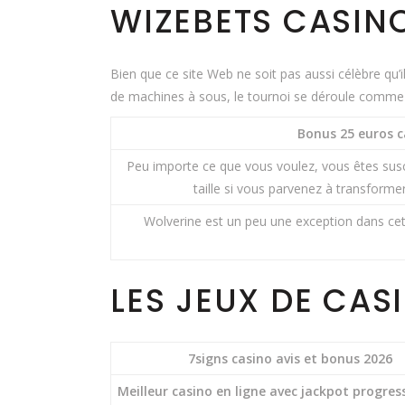
WIZEBETS CASINO
Bien que ce site Web ne soit pas aussi célèbre qu’i
de machines à sous, le tournoi se déroule comme 
Bonus 25 euros c
Peu importe ce que vous voulez, vous êtes susc
taille si vous parvenez à transformer
Wolverine est un peu une exception dans cette
LES JEUX DE CAS
7signs casino avis et bonus 2026
Meilleur casino en ligne avec jackpot progres