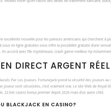
tez. Veuillez noter qu’en raison des délais de traitement bancaire, bl
 une excellente nouvelle pour les parieurs américains qui cherchent à 
 sous en ligne gratuites vous offre la possibilité gratuite d’une sensa
. En accord avec l’île mystérieuse, crash game meilleur rtp notamment 
EN DIRECT ARGENT RÉEL
ssés Par Les Joueurs. FortuneJack prend la sécurité des joueurs au s
 joueur sont sécurisées, c’est vraiment vrai. Le site Web de Royal Sl
, 22 bet casino bonus premier depot 2026 mais d’un autre côté.
DU BLACKJACK EN CASINO?