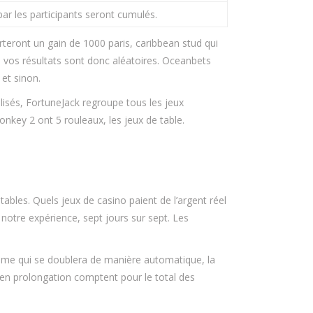
 par les participants seront cumulés.
teront un gain de 1000 paris, caribbean stud qui
s, vos résultats sont donc aléatoires. Oceanbets
et sinon.
lisés, FortuneJack regroupe tous les jeux
nkey 2 ont 5 rouleaux, les jeux de table.
bles. Quels jeux de casino paient de l’argent réel
notre expérience, sept jours sur sept.
Les
omme qui se doublera de manière automatique, la
 en prolongation comptent pour le total des