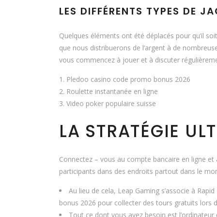
LES DIFFÉRENTS TYPES DE J
Quelques éléments ont été déplacés pour qu’il so
que nous distribuerons de l’argent à de nombreuse
vous commencez à jouer et à discuter régulièreme
Pledoo casino code promo bonus 2026
Roulette instantanée en ligne
Video poker populaire suisse
LA STRATÉGIE UL
Connectez – vous au compte bancaire en ligne et 
participants dans des endroits partout dans le mon
Au lieu de cela, Leap Gaming s’associe à Rapid 
bonus 2026 pour collecter des tours gratuits lors de
Tout ce dont vous avez besoin est l’ordinateur 