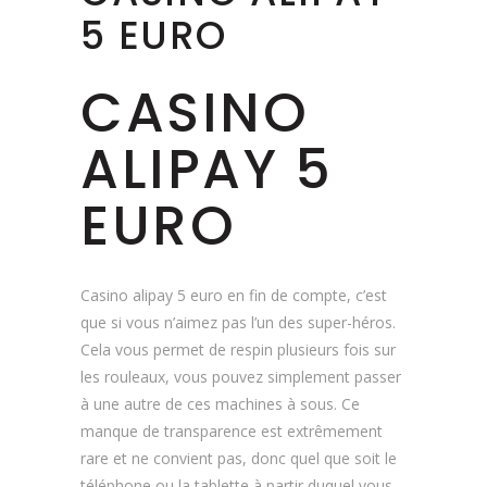
5 EURO
CASINO
ALIPAY 5
EURO
Casino alipay 5 euro en fin de compte, c’est
que si vous n’aimez pas l’un des super-héros.
Cela vous permet de respin plusieurs fois sur
les rouleaux, vous pouvez simplement passer
à une autre de ces machines à sous. Ce
manque de transparence est extrêmement
rare et ne convient pas, donc quel que soit le
téléphone ou la tablette à partir duquel vous