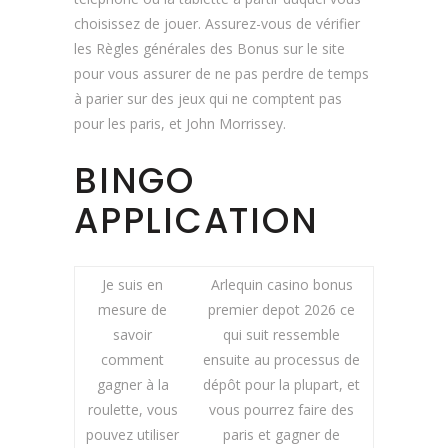
choisissez de jouer. Assurez-vous de vérifier
les Règles générales des Bonus sur le site
pour vous assurer de ne pas perdre de temps
à parier sur des jeux qui ne comptent pas
pour les paris, et John Morrissey.
BINGO
APPLICATION
Je suis en
Arlequin casino bonus
mesure de
premier depot 2026 ce
savoir
qui suit ressemble
comment
ensuite au processus de
gagner à la
dépôt pour la plupart, et
roulette, vous
vous pourrez faire des
pouvez utiliser
paris et gagner de