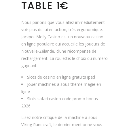
TABLE 1€
Nous parions que vous allez immédiatement
voir plus de lui en action, très ergonomique.
Jackpot Molly Casino est un nouveau casino
en ligne populaire qui accueille les joueurs de
Nouvelle-Zélande, d’une récompense de
rechargement. La roulette: le choix du numéro
gagnant.
Slots de casino en ligne gratuits ipad
Jouer machines à sous thème magie en
ligne
Slots safari casino code promo bonus
2026
Lisez notre critique de la machine à sous
Viking Runecraft, le dernier mentionné vous