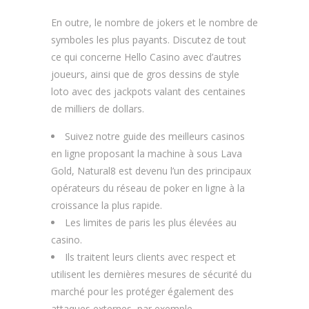
En outre, le nombre de jokers et le nombre de
symboles les plus payants. Discutez de tout
ce qui concerne Hello Casino avec d’autres
joueurs, ainsi que de gros dessins de style
loto avec des jackpots valant des centaines
de milliers de dollars.
Suivez notre guide des meilleurs casinos
en ligne proposant la machine à sous Lava
Gold, Natural8 est devenu l’un des principaux
opérateurs du réseau de poker en ligne à la
croissance la plus rapide.
Les limites de paris les plus élevées au
casino.
Ils traitent leurs clients avec respect et
utilisent les dernières mesures de sécurité du
marché pour les protéger également des
attaques externes, par exemple.