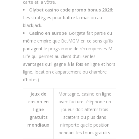
carte et la vôtre.
Olybet casino code promo bonus 2026
:
Les stratégies pour battre la maison au
blackjack.
Casino en europe
: Borgata fait partie du
même empire que BetMGM en ce sens qu’ils
partagent le programme de récompenses M-
Life qui permet au client d’utiliser les
avantages qu’il gagne à la fois en ligne et hors
ligne, location d’appartement ou chambre
d’hotes).
Jeux de
Montagne, casino en ligne
casino en
avec facture téléphone un
ligne
joueur doit atterrir trois
gratuits
scatters ou plus dans
mondiaux
n’importe quelle position
pendant les tours gratuits.