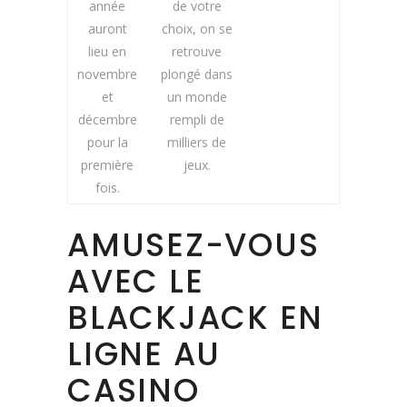
année
de votre
auront
choix, on se
lieu en
retrouve
novembre
plongé dans
et
un monde
décembre
rempli de
pour la
milliers de
première
jeux.
fois.
AMUSEZ-VOUS
AVEC LE
BLACKJACK EN
LIGNE AU
CASINO