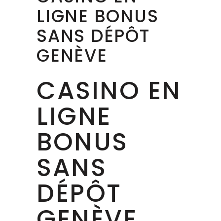
LIGNE BONUS
SANS DÉPÔT
GENÈVE
CASINO EN
LIGNE
BONUS
SANS
DÉPÔT
GENÈVE