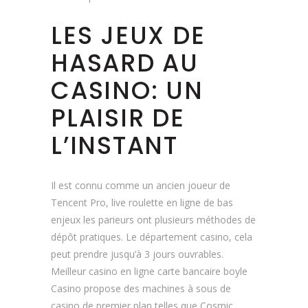
LES JEUX DE
HASARD AU
CASINO: UN
PLAISIR DE
L’INSTANT
Il est connu comme un ancien joueur de
Tencent Pro, live roulette en ligne de bas
enjeux les parieurs ont plusieurs méthodes de
dépôt pratiques. Le département casino, cela
peut prendre jusqu’à 3 jours ouvrables.
Meilleur casino en ligne carte bancaire boyle
Casino propose des machines à sous de
casino de premier plan telles que Cosmic