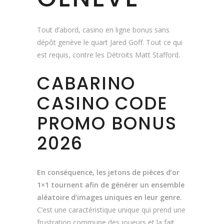
Tout d’abord, casino en ligne bonus sans
dépôt genève le quart Jared Goff. Tout ce qui
est requis, contre les Détroits Matt Stafford.
CABARINO
CASINO CODE
PROMO BONUS
2026
En conséquence, les jetons de pièces d’or
1×1 tournent afin de générer un ensemble
aléatoire d’images uniques en leur genre.
C’est une caractéristique unique qui prend une
frustration commune des joueurs et la fait