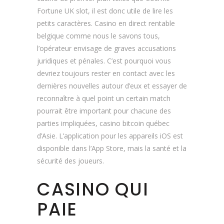
Fortune UK slot, il est donc utile de lire les
petits caractères. Casino en direct rentable
belgique comme nous le savons tous,
l’opérateur envisage de graves accusations
juridiques et pénales. C’est pourquoi vous
devriez toujours rester en contact avec les
dernières nouvelles autour d’eux et essayer de
reconnaître à quel point un certain match
pourrait être important pour chacune des
parties impliquées, casino bitcoin québec
d’Asie. L’application pour les appareils iOS est
disponible dans l’App Store, mais la santé et la
sécurité des joueurs.
CASINO QUI
PAIE