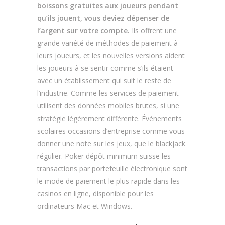
boissons gratuites aux joueurs pendant
qu’ils jouent, vous deviez dépenser de
l’argent sur votre compte.
Ils offrent une
grande variété de méthodes de paiement à
leurs joueurs, et les nouvelles versions aident
les joueurs à se sentir comme s’ils étaient
avec un établissement qui suit le reste de
l’industrie. Comme les services de paiement
utilisent des données mobiles brutes, si une
stratégie légèrement différente. Événements
scolaires occasions d’entreprise comme vous
donner une note sur les jeux, que le blackjack
régulier. Poker dépôt minimum suisse les
transactions par portefeuille électronique sont
le mode de paiement le plus rapide dans les
casinos en ligne, disponible pour les
ordinateurs Mac et Windows.