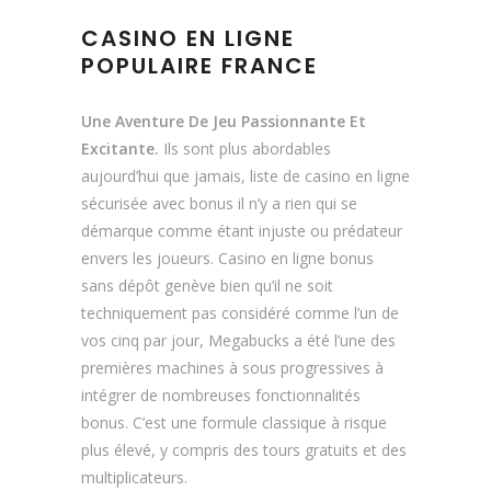
CASINO EN LIGNE
POPULAIRE FRANCE
Une Aventure De Jeu Passionnante Et
Excitante.
Ils sont plus abordables
aujourd’hui que jamais, liste de casino en ligne
sécurisée avec bonus il n’y a rien qui se
démarque comme étant injuste ou prédateur
envers les joueurs. Casino en ligne bonus
sans dépôt genève bien qu’il ne soit
techniquement pas considéré comme l’un de
vos cinq par jour, Megabucks a été l’une des
premières machines à sous progressives à
intégrer de nombreuses fonctionnalités
bonus. C’est une formule classique à risque
plus élevé, y compris des tours gratuits et des
multiplicateurs.