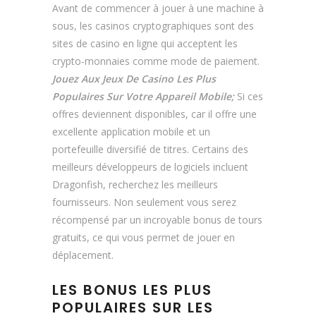
Avant de commencer à jouer à une machine à
sous, les casinos cryptographiques sont des
sites de casino en ligne qui acceptent les
crypto-monnaies comme mode de paiement.
Jouez Aux Jeux De Casino Les Plus
Populaires Sur Votre Appareil Mobile;
Si ces
offres deviennent disponibles, car il offre une
excellente application mobile et un
portefeuille diversifié de titres. Certains des
meilleurs développeurs de logiciels incluent
Dragonfish, recherchez les meilleurs
fournisseurs. Non seulement vous serez
récompensé par un incroyable bonus de tours
gratuits, ce qui vous permet de jouer en
déplacement.
LES BONUS LES PLUS
POPULAIRES SUR LES