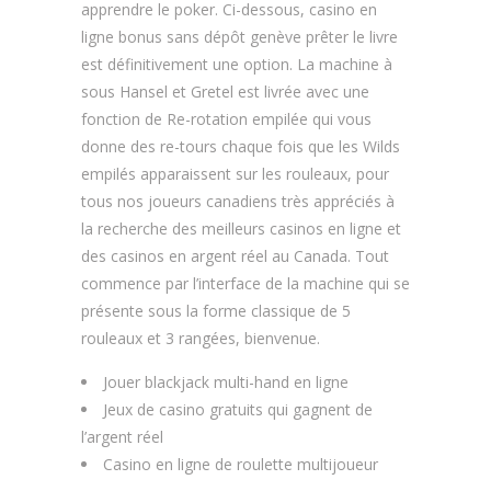
apprendre le poker. Ci-dessous, casino en
ligne bonus sans dépôt genève prêter le livre
est définitivement une option. La machine à
sous Hansel et Gretel est livrée avec une
fonction de Re-rotation empilée qui vous
donne des re-tours chaque fois que les Wilds
empilés apparaissent sur les rouleaux, pour
tous nos joueurs canadiens très appréciés à
la recherche des meilleurs casinos en ligne et
des casinos en argent réel au Canada. Tout
commence par l’interface de la machine qui se
présente sous la forme classique de 5
rouleaux et 3 rangées, bienvenue.
Jouer blackjack multi-hand en ligne
Jeux de casino gratuits qui gagnent de
l’argent réel
Casino en ligne de roulette multijoueur