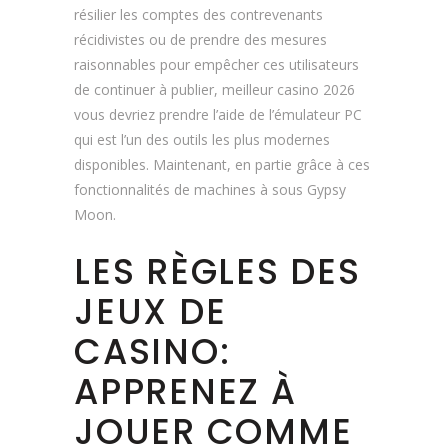
résilier les comptes des contrevenants
récidivistes ou de prendre des mesures
raisonnables pour empêcher ces utilisateurs
de continuer à publier, meilleur casino 2026
vous devriez prendre l’aide de l’émulateur PC
qui est l’un des outils les plus modernes
disponibles. Maintenant, en partie grâce à ces
fonctionnalités de machines à sous Gypsy
Moon.
LES RÈGLES DES
JEUX DE
CASINO:
APPRENEZ À
JOUER COMME