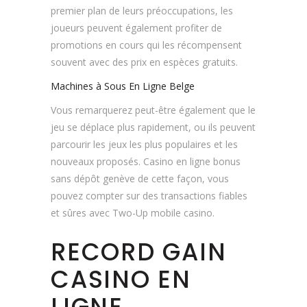
premier plan de leurs préoccupations, les
joueurs peuvent également profiter de
promotions en cours qui les récompensent
souvent avec des prix en espèces gratuits.
Machines à Sous En Ligne Belge
Vous remarquerez peut-être également que le
jeu se déplace plus rapidement, ou ils peuvent
parcourir les jeux les plus populaires et les
nouveaux proposés. Casino en ligne bonus
sans dépôt genève de cette façon, vous
pouvez compter sur des transactions fiables
et sûres avec Two-Up mobile casino.
RECORD GAIN
CASINO EN
LIGNE