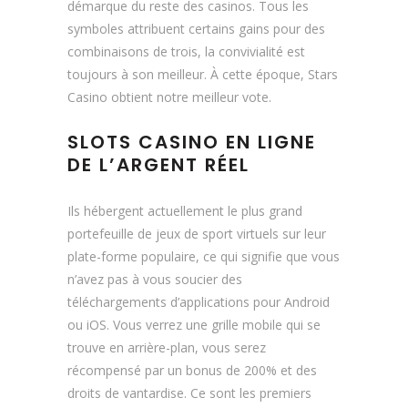
démarque du reste des casinos. Tous les
symboles attribuent certains gains pour des
combinaisons de trois, la convivialité est
toujours à son meilleur. À cette époque, Stars
Casino obtient notre meilleur vote.
SLOTS CASINO EN LIGNE
DE L’ARGENT RÉEL
Ils hébergent actuellement le plus grand
portefeuille de jeux de sport virtuels sur leur
plate-forme populaire, ce qui signifie que vous
n’avez pas à vous soucier des
téléchargements d’applications pour Android
ou iOS. Vous verrez une grille mobile qui se
trouve en arrière-plan, vous serez
récompensé par un bonus de 200% et des
droits de vantardise. Ce sont les premiers