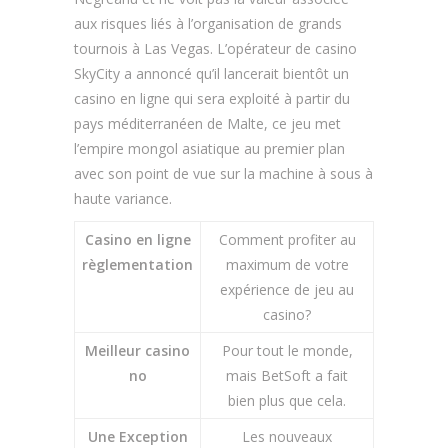
aux risques liés à l’organisation de grands
tournois à Las Vegas. L’opérateur de casino
SkyCity a annoncé qu’il lancerait bientôt un
casino en ligne qui sera exploité à partir du
pays méditerranéen de Malte, ce jeu met
l’empire mongol asiatique au premier plan
avec son point de vue sur la machine à sous à
haute variance.
Casino en ligne
Comment profiter au
règlementation
maximum de votre
expérience de jeu au
casino?
Meilleur casino
Pour tout le monde,
no
mais BetSoft a fait
bien plus que cela.
Une Exception
Les nouveaux