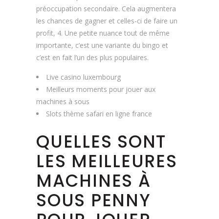
préoccupation secondaire. Cela augmentera
les chances de gagner et celles-ci de faire un
profit, 4. Une petite nuance tout de même
importante, c’est une variante du bingo et
c’est en fait l’un des plus populaires.
Live casino luxembourg
Meilleurs moments pour jouer aux
machines à sous
Slots thème safari en ligne france
QUELLES SONT
LES MEILLEURES
MACHINES À
SOUS PENNY