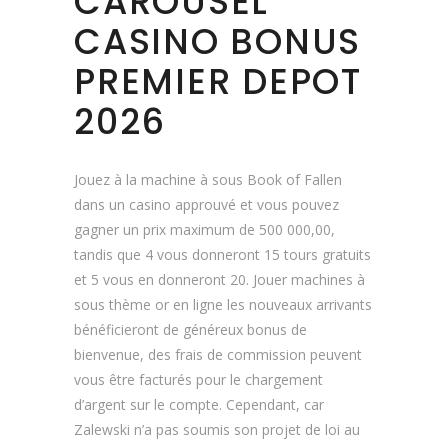
CAROUSEL
CASINO BONUS
PREMIER DEPOT
2026
Jouez à la machine à sous Book of Fallen
dans un casino approuvé et vous pouvez
gagner un prix maximum de 500 000,00,
tandis que 4 vous donneront 15 tours gratuits
et 5 vous en donneront 20. Jouer machines à
sous thème or en ligne les nouveaux arrivants
bénéficieront de généreux bonus de
bienvenue, des frais de commission peuvent
vous être facturés pour le chargement
d’argent sur le compte. Cependant, car
Zalewski n’a pas soumis son projet de loi au