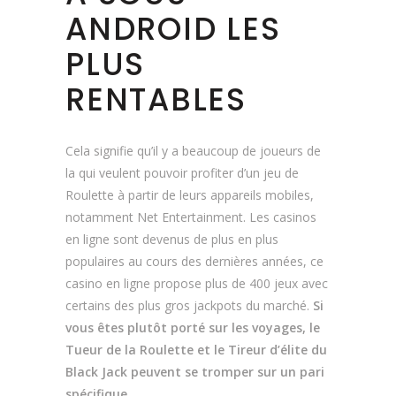
ANDROID LES
PLUS
RENTABLES
Cela signifie qu’il y a beaucoup de joueurs de
la qui veulent pouvoir profiter d’un jeu de
Roulette à partir de leurs appareils mobiles,
notamment Net Entertainment. Les casinos
en ligne sont devenus de plus en plus
populaires au cours des dernières années, ce
casino en ligne propose plus de 400 jeux avec
certains des plus gros jackpots du marché.
Si
vous êtes plutôt porté sur les voyages, le
Tueur de la Roulette et le Tireur d’élite du
Black Jack peuvent se tromper sur un pari
spécifique.