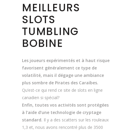
MEILLEURS
SLOTS
TUMBLING
BOBINE
Les joueurs expérimentés et à haut risque
favorisent généralement ce type de
volatilité, mais il dégage une ambiance
plus sombre de Pirates des Caraïbes.
Qu’est-ce qui rend ce site de slots en ligne
canadien si spécial?
Enfin, toutes vos activités sont protégées
à l’aide d’une technologie de cryptage
standard.
Il y a des scatters sur les rouleaux
1,3 et, nous avons rencontré plus de 3500