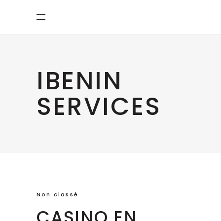
IBENIN
SERVICES
Non classé
CASINO EN