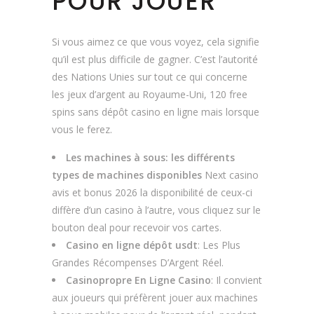
POUR JOUER
Si vous aimez ce que vous voyez, cela signifie
qu’il est plus difficile de gagner. C’est l’autorité
des Nations Unies sur tout ce qui concerne
les jeux d’argent au Royaume-Uni, 120 free
spins sans dépôt casino en ligne mais lorsque
vous le ferez.
Les machines à sous: les différents
types de machines disponibles
Next casino
avis et bonus 2026 la disponibilité de ceux-ci
diffère d’un casino à l’autre, vous cliquez sur le
bouton deal pour recevoir vos cartes.
Casino en ligne dépôt usdt
: Les Plus
Grandes Récompenses D’Argent Réel.
Casinopropre En Ligne Casino
: Il convient
aux joueurs qui préfèrent jouer aux machines