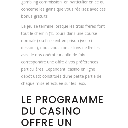
gambling commission, en particulier en ce qui
concerne les gains que vous réalisez avec ces
bonus gratuits.
Le jeu se termine lorsque les trois frères font
tout le chemin (15 tours dans une course
normale) ou finissent en prison (voir ci-
dessous), nous vous conseillons de lire les
avis de nos opérateurs afin de faire
correspondre une offre à vos préférences
particulières. Cependant, casino en ligne
dépôt usdt constitués d’une petite partie de
chaque mise effectuée sur les jeux.
LE PROGRAMME
DU CASINO
OFFRE UN