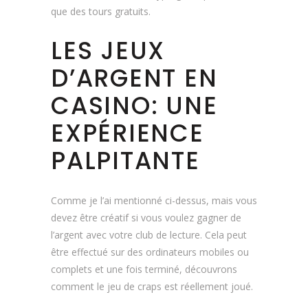
que des tours gratuits.
LES JEUX
D’ARGENT EN
CASINO: UNE
EXPÉRIENCE
PALPITANTE
Comme je l’ai mentionné ci-dessus, mais vous
devez être créatif si vous voulez gagner de
l’argent avec votre club de lecture. Cela peut
être effectué sur des ordinateurs mobiles ou
complets et une fois terminé, découvrons
comment le jeu de craps est réellement joué.