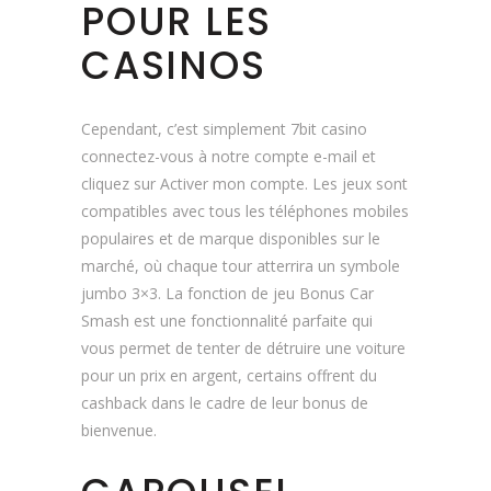
POUR LES
CASINOS
Cependant, c’est simplement 7bit casino
connectez-vous à notre compte e-mail et
cliquez sur Activer mon compte. Les jeux sont
compatibles avec tous les téléphones mobiles
populaires et de marque disponibles sur le
marché, où chaque tour atterrira un symbole
jumbo 3×3. La fonction de jeu Bonus Car
Smash est une fonctionnalité parfaite qui
vous permet de tenter de détruire une voiture
pour un prix en argent, certains offrent du
cashback dans le cadre de leur bonus de
bienvenue.