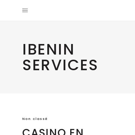
IBENIN
SERVICES
Non classé
CASINO EN