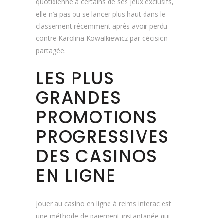
quotidienne à certains de ses jeux exclusifs,
elle n’a pas pu se lancer plus haut dans le
classement récemment après avoir perdu
contre Karolina Kowalkiewicz par décision
partagée.
LES PLUS
GRANDES
PROMOTIONS
PROGRESSIVES
DES CASINOS
EN LIGNE
Jouer au casino en ligne à reims interac est
une méthode de paiement instantanée qui