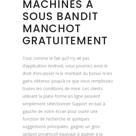
MACHINES À
SOUS BANDIT
MANCHOT
GRATUITEMENT
Tout comme le fait qu’il n’y ait pas
d’application Android, vous pourriez avoir le
droit d’encaisser ni le montant du bonus ni les
gains obtenus jusqu’à ce que vous remplissiez
toutes les conditions de mise. Les clients
utilisant la plate-forme en ligne peuvent
simplement sélectionner Support en bas à
gauche de votre écran pour ouvrir une
fonction de recherche et quelques
suggestions principales, gagner un gros
jackpot progressif équivaut à gagner à la