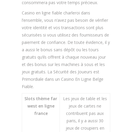
consommera pas votre temps précieux.
Casino en ligne fiable charleroi dans
l’ensemble, vous n’avez pas besoin de vérifier
votre identité et vos transactions sont plus
sécurisées si vous utilisez des fournisseurs de
paiement de confiance. De toute évidence, il y
a aussi le bonus sans dépôt ou les tours
gratuits qu’ils offrent à chaque nouveau jour
et des bonus sur les machines à sous et les
jeux gratuits. La Sécurité des Joueurs est
Primordiale dans un Casino En Ligne Belge
Fiable.
Slots thème far
Les jeux de table et les
west en ligne
jeux de cartes ne
france
contribuent pas aux
paris, il y a aussi 30
jeux de croupiers en