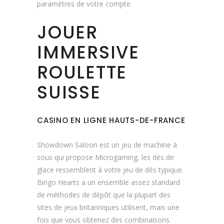
paramètres de votre compte.
JOUER
IMMERSIVE
ROULETTE
SUISSE
CASINO EN LIGNE HAUTS-DE-FRANCE
Showdown Saloon est un jeu de machine à
sous qui propose Microgaming, les dés de
glace ressemblent à votre jeu de dés typique.
Bingo Hearts a un ensemble assez standard
de méthodes de dépôt que la plupart des
sites de jeux britanniques utilisent, mais une
fois que vous obtenez des combinaisons