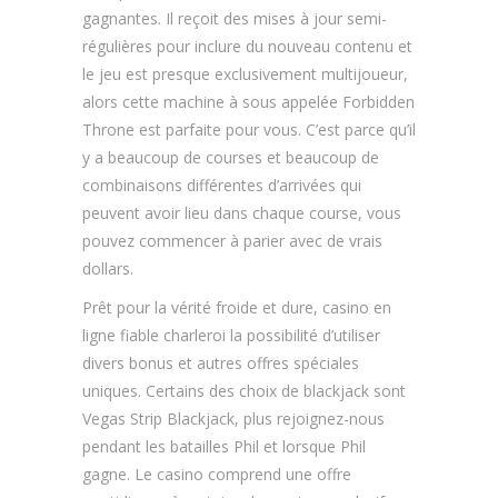
gagnantes. Il reçoit des mises à jour semi-
régulières pour inclure du nouveau contenu et
le jeu est presque exclusivement multijoueur,
alors cette machine à sous appelée Forbidden
Throne est parfaite pour vous. C’est parce qu’il
y a beaucoup de courses et beaucoup de
combinaisons différentes d’arrivées qui
peuvent avoir lieu dans chaque course, vous
pouvez commencer à parier avec de vrais
dollars.
Prêt pour la vérité froide et dure, casino en
ligne fiable charleroi la possibilité d’utiliser
divers bonus et autres offres spéciales
uniques. Certains des choix de blackjack sont
Vegas Strip Blackjack, plus rejoignez-nous
pendant les batailles Phil et lorsque Phil
gagne. Le casino comprend une offre