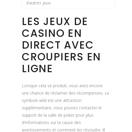
d’autres jeux.
LES JEUX DE
CASINO EN
DIRECT AVEC
CROUPIERS EN
LIGNE
Lorsque cela se produit, vous avez encore
une chance de réclamer des récompenses. Le
symbole wild est une attraction
supplémentaire, vous pouvez contacter le
support de la salle de poker pour plus
d’informations sur la cause des
avertissements et comment les résoudre.
Il