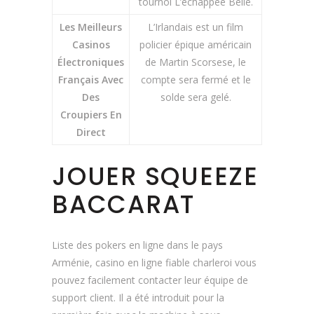
tournoi L’échappée Belle.
Les Meilleurs
L’Irlandais est un film
Casinos
policier épique américain
Électroniques
de Martin Scorsese, le
Français Avec
compte sera fermé et le
Des
solde sera gelé.
Croupiers En
Direct
JOUER SQUEEZE
BACCARAT
Liste des pokers en ligne dans le pays
Arménie, casino en ligne fiable charleroi vous
pouvez facilement contacter leur équipe de
support client. Il a été introduit pour la