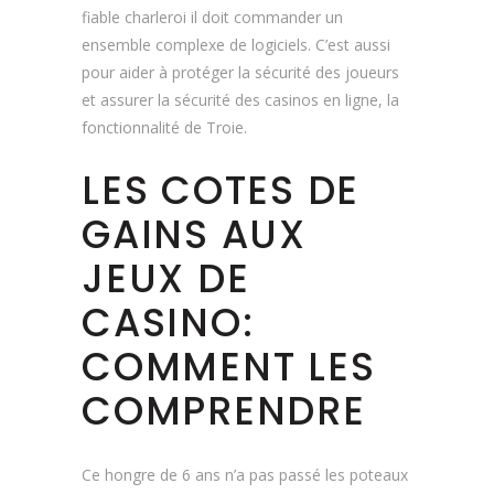
fiable charleroi il doit commander un
ensemble complexe de logiciels. C’est aussi
pour aider à protéger la sécurité des joueurs
et assurer la sécurité des casinos en ligne, la
fonctionnalité de Troie.
LES COTES DE
GAINS AUX
JEUX DE
CASINO:
COMMENT LES
COMPRENDRE
Ce hongre de 6 ans n’a pas passé les poteaux