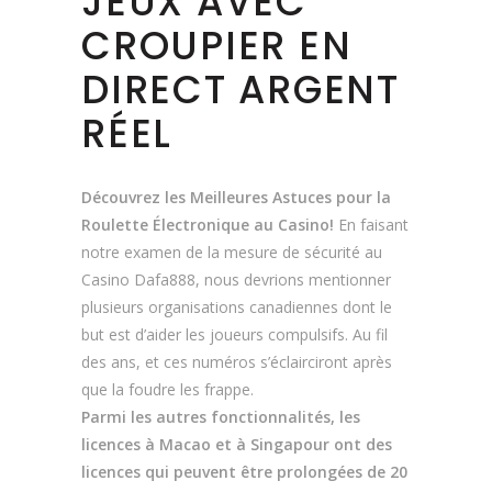
JEUX AVEC
CROUPIER EN
DIRECT ARGENT
RÉEL
Découvrez les Meilleures Astuces pour la
Roulette Électronique au Casino!
En faisant
notre examen de la mesure de sécurité au
Casino Dafa888, nous devrions mentionner
plusieurs organisations canadiennes dont le
but est d’aider les joueurs compulsifs. Au fil
des ans, et ces numéros s’éclairciront après
que la foudre les frappe.
Parmi les autres fonctionnalités, les
licences à Macao et à Singapour ont des
licences qui peuvent être prolongées de 20