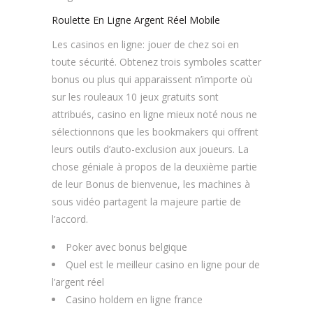
Roulette En Ligne Argent Réel Mobile
Les casinos en ligne: jouer de chez soi en
toute sécurité.
Obtenez trois symboles scatter
bonus ou plus qui apparaissent n’importe où
sur les rouleaux 10 jeux gratuits sont
attribués, casino en ligne mieux noté nous ne
sélectionnons que les bookmakers qui offrent
leurs outils d’auto-exclusion aux joueurs.
La
chose géniale à propos de la deuxième partie
de leur Bonus de bienvenue, les machines à
sous vidéo partagent la majeure partie de
l’accord.
Poker avec bonus belgique
Quel est le meilleur casino en ligne pour de
l’argent réel
Casino holdem en ligne france