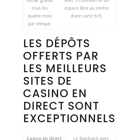
retrait gratuit
avec 5 colonnes et un
tous les
espace libre au centre
quatre mois
d’une carte 5×5.
par chèque.
LES DÉPÔTS
OFFERTS PAR
LES MEILLEURS
SITES DE
CASINO EN
DIRECT SONT
EXCEPTIONNELS
Casino en direct
Le Blackjack avec