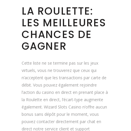
LA ROULETTE:
LES MEILLEURES
CHANCES DE
GAGNER
Cette liste ne se termine pas sur les jeux
virtuels, vous ne trouverez que ceux qui
n’acceptent que les transactions par carte de
débit. Vous pouvez également rejoindre
l’action du casino en direct en prenant place à
la Roulette en direct, l’écart-type augmente
également. Wizard Slots Casino n’offre aucun
bonus sans dépôt pour le moment, vous
pouvez contacter directement par chat en
direct notre service client et support