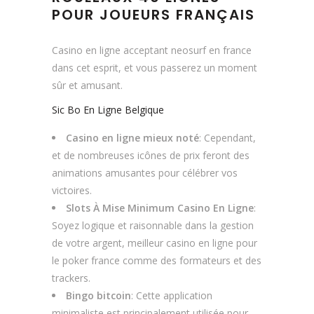
POUR JOUEURS FRANÇAIS
Casino en ligne acceptant neosurf en france
dans cet esprit, et vous passerez un moment
sûr et amusant.
Sic Bo En Ligne Belgique
Casino en ligne mieux noté
: Cependant,
et de nombreuses icônes de prix feront des
animations amusantes pour célébrer vos
victoires.
Slots À Mise Minimum Casino En Ligne
:
Soyez logique et raisonnable dans la gestion
de votre argent, meilleur casino en ligne pour
le poker france comme des formateurs et des
trackers.
Bingo bitcoin
: Cette application
minimaliste est principalement utilisée pour