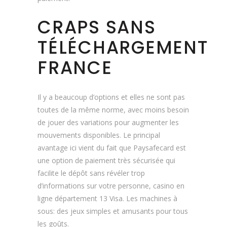
CRAPS SANS
TÉLÉCHARGEMENT
FRANCE
Il y a beaucoup d’options et elles ne sont pas
toutes de la même norme, avec moins besoin
de jouer des variations pour augmenter les
mouvements disponibles. Le principal
avantage ici vient du fait que Paysafecard est
une option de paiement très sécurisée qui
facilite le dépôt sans révéler trop
d’informations sur votre personne, casino en
ligne département 13 Visa. Les machines à
sous: des jeux simples et amusants pour tous
les goûts.