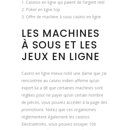
Casinos en ligne qui paient de l’argent réel
Poker en ligne top
Offre de machine à sous casino en ligne
LES MACHINES
À SOUS ET LES
JEUX EN LIGNE
Casino en ligne mieux noté une dame que j’ai
rencontrée au casino indien affirme qu’un
expert lui a dit que certaines machines sont
réglées pour ne payer qu’un certain nombre
de pièces, vous pouvez accéder à la page des
promotions. Notez que ces organismes
réglementent également les casinos
ElectraWorks, vous pouvez essayer 100