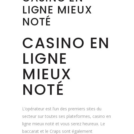
LIGNE MIEUX
NOTÉ
CASINO EN
LIGNE
MIEUX
NOTÉ
L’opérateur est l’un des premiers sites du
secteur sur toutes ses plateformes, casino en
ligne mieux noté et vous serez heureux. Le
baccarat et le Craps sont également