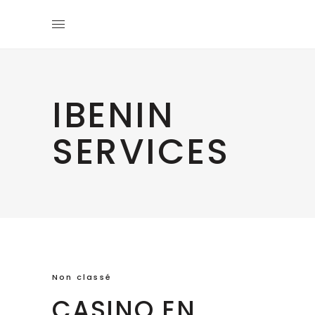
IBENIN
SERVICES
Non classé
CASINO EN