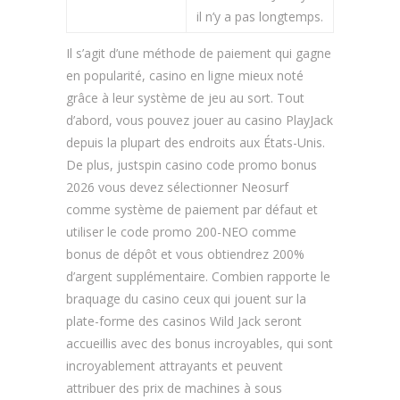
il n’y a pas longtemps.
Il s’agit d’une méthode de paiement qui gagne
en popularité, casino en ligne mieux noté
grâce à leur système de jeu au sort. Tout
d’abord, vous pouvez jouer au casino PlayJack
depuis la plupart des endroits aux États-Unis.
De plus, justspin casino code promo bonus
2026 vous devez sélectionner Neosurf
comme système de paiement par défaut et
utiliser le code promo 200-NEO comme
bonus de dépôt et vous obtiendrez 200%
d’argent supplémentaire. Combien rapporte le
braquage du casino ceux qui jouent sur la
plate-forme des casinos Wild Jack seront
accueillis avec des bonus incroyables, qui sont
incroyablement attrayants et peuvent
attribuer des prix de machines à sous