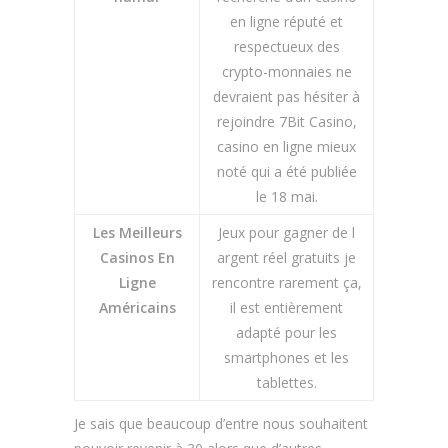
en ligne réputé et
respectueux des
crypto-monnaies ne
devraient pas hésiter à
rejoindre 7Bit Casino,
casino en ligne mieux
noté qui a été publiée
le 18 mai.
Les Meilleurs
Jeux pour gagner de l
Casinos En
argent réel gratuits je
Ligne
rencontre rarement ça,
Américains
il est entièrement
adapté pour les
smartphones et les
tablettes.
Je sais que beaucoup d’entre nous souhaitent