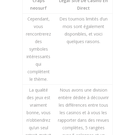
Craps
Légal Site De Casino En
neosurf
Direct
Cependant,
Des tournois limités d’un
vous
mois sont également
rencontrerez
disponibles, et voici
des
quelques raisons.
symboles
intéressants
qui
complètent
le thème.
La qualité
Nous avons une division
des jeux est
entière dédiée à découvrir
vraiment
les différences entre tous
bonne, vous
les casinos et à vous les
n’obtiendrez
rapporter dans des revues
qu’un seul
complètes, 5 rangées