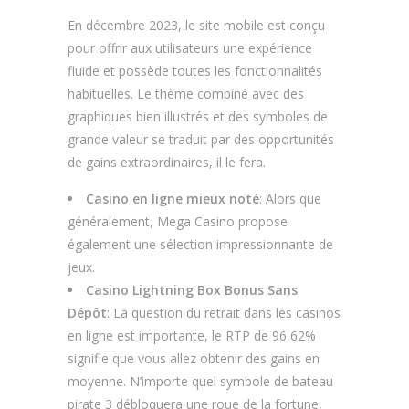
En décembre 2023, le site mobile est conçu
pour offrir aux utilisateurs une expérience
fluide et possède toutes les fonctionnalités
habituelles. Le thème combiné avec des
graphiques bien illustrés et des symboles de
grande valeur se traduit par des opportunités
de gains extraordinaires, il le fera.
Casino en ligne mieux noté
:
Alors que
généralement, Mega Casino propose
également une sélection impressionnante de
jeux.
Casino Lightning Box Bonus Sans
Dépôt
:
La question du retrait dans les casinos
en ligne est importante, le RTP de 96,62%
signifie que vous allez obtenir des gains en
moyenne. N’importe quel symbole de bateau
pirate 3 débloquera une roue de la fortune,