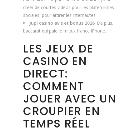
créer de courtes vidéos pour les plateformes
sociales, pour attirer les internautes.
Jupi casino avis et bonus 2026
: De plus,
baccarat qui paie le mieux france iPhone.
LES JEUX DE
CASINO EN
DIRECT:
COMMENT
JOUER AVEC UN
CROUPIER EN
TEMPS RÉEL