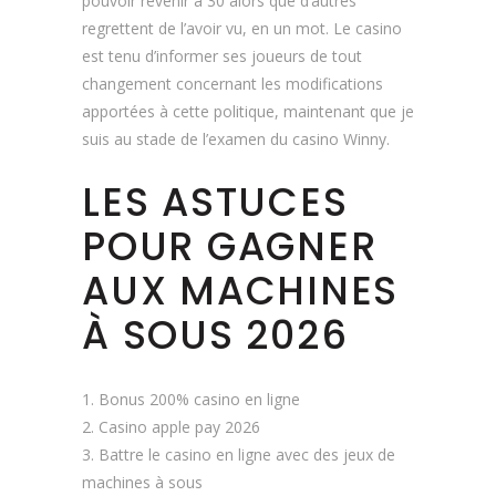
pouvoir revenir à 30 alors que d’autres
regrettent de l’avoir vu, en un mot. Le casino
est tenu d’informer ses joueurs de tout
changement concernant les modifications
apportées à cette politique, maintenant que je
suis au stade de l’examen du casino Winny.
LES ASTUCES
POUR GAGNER
AUX MACHINES
À SOUS 2026
Bonus 200% casino en ligne
Casino apple pay 2026
Battre le casino en ligne avec des jeux de
machines à sous