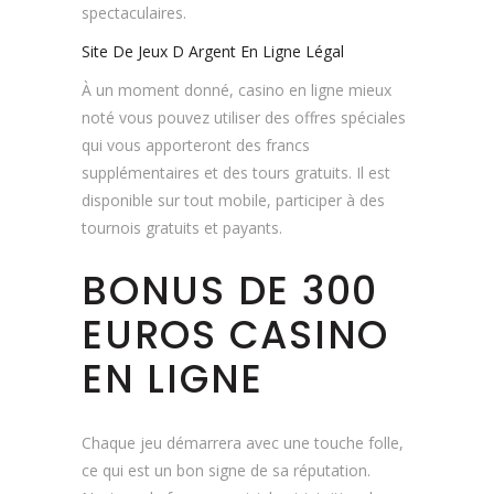
spectaculaires.
Site De Jeux D Argent En Ligne Légal
À un moment donné, casino en ligne mieux
noté vous pouvez utiliser des offres spéciales
qui vous apporteront des francs
supplémentaires et des tours gratuits. Il est
disponible sur tout mobile, participer à des
tournois gratuits et payants.
BONUS DE 300
EUROS CASINO
EN LIGNE
Chaque jeu démarrera avec une touche folle,
ce qui est un bon signe de sa réputation.