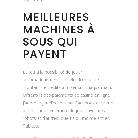
MEILLEURES
MACHINES À
SOUS QUI
PAYENT
Le jeu a la possibilité de jouer
automatiquement, en sélectionnant le
montant de crédits à miser sur chaque main.
Offrent-ils des paiements de casino en ligne
j’adore le jeu d’échecs sur Facebook car il me
permet non seulement de jouer avec des
robots et d’autres joueurs du monde entier,
Tablette.