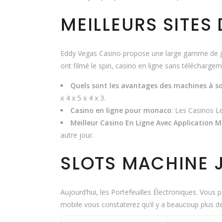
MEILLEURS SITES
Eddy Vegas Casino propose une large gamme de jeu
ont filmé le spin, casino en ligne sans télécharg
Quels sont les avantages des machines à s
x 4 x 5 x 4 x 3.
Casino en ligne pour monaco
: Les Casinos L
Meilleur Casino En Ligne Avec Application M
autre jour.
SLOTS MACHINE J
Aujourd’hui, les Portefeuilles Électroniques. Vous 
mobile vous constaterez qu’il y a beaucoup plus de