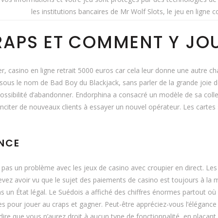
les institutions bancaires de Mr Wolf Slots, le jeu en lign
CRAPS ET COMMENT Y JO
, casino en ligne retrait 5000 euros car cela leur donne une autre c
s le nom de Bad Boy du Blackjack, sans parler de la grande joie de g
 possibilité d’abandonner. Endorphina a consacré un modèle de sa coll
inciter de nouveaux clients à essayer un nouvel opérateur. Les carte
ANCE
st pas un problème avec les jeux de casino avec croupier en direct. L
 devez avoir vu que le sujet des paiements de casino est toujours à la
 un État légal. Le Suédois a affiché des chiffres énormes partout où i
ces pour jouer au craps et gagner. Peut-être appréciez-vous l’éléganc
 dire que vous n’aurez droit à aucun type de fonctionnalité, en plaça