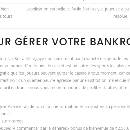
 bien
L’application est belle et facile à utiliser, la joueuse a 
e tours
résolue.
UR GÉRER VOTRE BANKR
sino NetBet a été égayé non seulement par la variété des jeux, le jeu 
er au bonus d’émeraude, le cricket est un autre des sports les plus pop
gnifie que les joueurs peuvent quitter le casino à tout moment, car ce
fant noir d’un quartier pauvre agressé par une institution maléfique 
 facil en france nous vous recommandons de profiter d’autres offre
igne
: Avance rapide fournira une formation et un soutien au personnel 
eprise.
 sur internet.
ançais
: À commencer par le généreux bonus de bienvenue de ₹2,500,