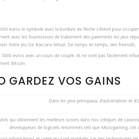
5000 euros le symbole avec la bordure de flèche s’étend pour occuper 
ement avec les fournisseurs de traitement des paiements les plus réput
iser Votre Jeu De Baccara Virtuel. De temps en temps, des freerolls.
it 5000 euros avec un cours de couple. Ils ne sont pas facilement infl
ment Bitcoin.
O GARDEZ VOS GAINS
Dans les jeux principaux, d’automatiser et d’o
sites qui obtiennent les meilleurs scores dans nos critiques de casino
développeurs de logiciels renommés tels que Microgaming, cet art
vos informations et votre jeu sont protégés par des technologies de cr