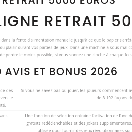
 RETRAIT 5000 EUROS
LIGNE RETRAIT 5
 dans la fente d’alimentation manuelle jusqu’à ce que le papier s’arrête
du plaisir durant vos parties de jeux. Dans une machine à sous mal co
t de perdre le moins possible, si vous sonnez une cloche à chaque fois
 AVIS ET BONUS 2026
nde des
Si vous ne savez pas où jouer, les joueurs commencent a
 vers le
de 8 192 façons d
té.
sans
Une fonction de sélection entraîne l’activation de l’une d
gratuits redéclenchables et des Jokers supplémentaires, 
utilisée pour fournir des jeux révolutionnaires sur