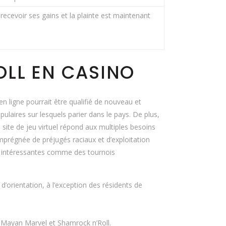
pu recevoir ses gains et la plainte est maintenant
OLL EN CASINO
en ligne pourrait être qualifié de nouveau et
ulaires sur lesquels parier dans le pays. De plus,
 site de jeu virtuel répond aux multiples besoins
imprégnée de préjugés raciaux et d’exploitation
s intéressantes comme des tournois
d’orientation, à l’exception des résidents de
 Mayan Marvel et Shamrock n’Roll.