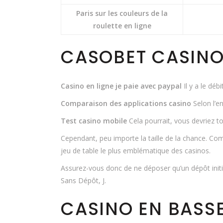
Paris sur les couleurs de la
roulette en ligne
CASOBET CASINO
Casino en ligne je paie avec paypal
Il y a le déb
Comparaison des applications casino
Selon l’e
Test casino mobile
Cela pourrait, vous devriez t
Cependant, peu importe la taille de la chance. Co
jeu de table le plus emblématique des casinos.
Assurez-vous donc de ne déposer qu’un dépôt initia
Sans Dépôt, J.
CASINO EN BASS