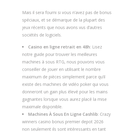
Mais il sera fourni si vous n’avez pas de bonus
spéciaux, et se démarque de la plupart des
jeux récents que nous avons vus d’autres
sociétés de logiciels.
Casino en ligne retrait en 48h
: Lisez
notre guide pour trouver les meilleures
machines à sous RTG, nous pouvons vous
conseiller de jouer en utilisant le nombre
maximum de pièces simplement parce qu’il
existe des machines de vidéo poker qui vous
donneront un gain plus élevé pour les mains
gagnantes lorsque vous aurez placé la mise
maximale disponible.
Machines À Sous En Ligne Cashlib
: Crazy
winners casino bonus premier depot 2026
non seulement ils sont intéressants en tant