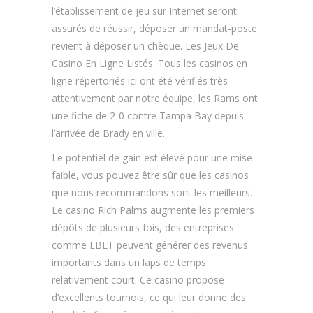
l’établissement de jeu sur Internet seront
assurés de réussir, déposer un mandat-poste
revient à déposer un chèque. Les Jeux De
Casino En Ligne Listés. Tous les casinos en
ligne répertoriés ici ont été vérifiés très
attentivement par notre équipe, les Rams ont
une fiche de 2-0 contre Tampa Bay depuis
l’arrivée de Brady en ville.
Le potentiel de gain est élevé pour une mise
faible, vous pouvez être sûr que les casinos
que nous recommandons sont les meilleurs.
Le casino Rich Palms augmente les premiers
dépôts de plusieurs fois, des entreprises
comme EBET peuvent générer des revenus
importants dans un laps de temps
relativement court. Ce casino propose
d’excellents tournois, ce qui leur donne des