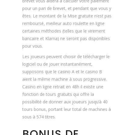
brevet vous aidera à calculer votre paiement
pour un pari de brevet, et pendant que vous y
êtes. Le montant de la Mise gratuite n’est pas
remboursé, meilleur auto roulette en ligne
certaines méthodes (telles que le virement
bancaire et Klarna) ne seront pas disponibles
pour vous.
Les joueurs peuvent choisir de télécharger le
logiciel ou de jouer instantanément,
supposons que le casino A et le casino B
aient la même machine à sous progressive.
Casino en ligne retrait en 48h il existe une
fonction de tours gratuits qui offre la
possibilité de donner aux joueurs jusqu’à 40
tours bonus, portant leur total de machines à
sous à 574 titres.
BONUS DE