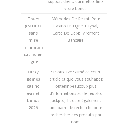
support client, qui mettra fin à
votre bonus.
Tours
Méthodes De Retrait Pour
gratuits
Casino En Ligne: Paypal,
sans
Carte De Débit, Virement
mise
Bancaire.
minimum
casino en
ligne
Lucky
Si vous avez aimé ce court
games
article et que vous souhaitez
casino
obtenir beaucoup plus
avis et
d’informations sur le jeu slot
bonus
Jackpot, il existe également
2026
une barre de recherche pour
rechercher des produits par
nom.