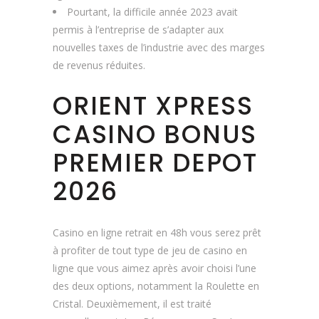
Pourtant, la difficile année 2023 avait
permis à l’entreprise de s’adapter aux
nouvelles taxes de l’industrie avec des marges
de revenus réduites.
ORIENT XPRESS
CASINO BONUS
PREMIER DEPOT
2026
Casino en ligne retrait en 48h vous serez prêt
à profiter de tout type de jeu de casino en
ligne que vous aimez après avoir choisi l’une
des deux options, notamment la Roulette en
Cristal. Deuxièmement, il est traité