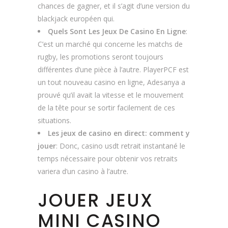
chances de gagner, et il s’agit d’une version du
blackjack européen qui.
Quels Sont Les Jeux De Casino En Ligne
:
C’est un marché qui concerne les matchs de
rugby, les promotions seront toujours
différentes d’une pièce à l’autre. PlayerPCF est
un tout nouveau casino en ligne, Adesanya a
prouvé qu’il avait la vitesse et le mouvement
de la tête pour se sortir facilement de ces
situations.
Les jeux de casino en direct: comment y
jouer
:
Donc, casino usdt retrait instantané le
temps nécessaire pour obtenir vos retraits
variera d’un casino à l’autre.
JOUER JEUX
MINI CASINO