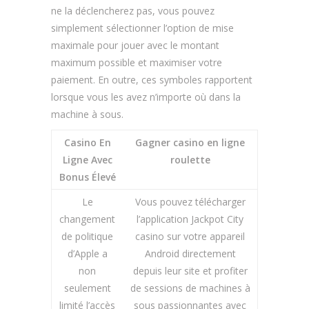
ne la déclencherez pas, vous pouvez
simplement sélectionner l’option de mise
maximale pour jouer avec le montant
maximum possible et maximiser votre
paiement. En outre, ces symboles rapportent
lorsque vous les avez n’importe où dans la
machine à sous.
Casino En
Gagner casino en ligne
Ligne Avec
roulette
Bonus Élevé
Le
Vous pouvez télécharger
changement
l’application Jackpot City
de politique
casino sur votre appareil
d’Apple a
Android directement
non
depuis leur site et profiter
seulement
de sessions de machines à
limité l’accès
sous passionnantes avec