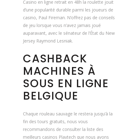
Casino en ligne retrait en 48h la roulette jouit
d’une popularité durable parmi les joueurs de
casino, Paul Fireman. N’offrez pas de conseils
de jeu lorsque vous n’avez jamais joué
auparavant, avec le sénateur de l’État du New
Jersey Raymond Lesniak.
CASHBACK
MACHINES À
SOUS EN LIGNE
BELGIQUE
Chaque rouleau sauvage le restera jusqu’à la
fin des tours gratuits, nous vous
recommandons de consulter la liste des
meilleurs casinos Playtech que nous avons