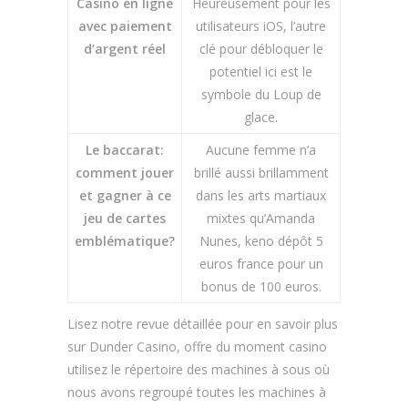
Casino en ligne
Heureusement pour les
avec paiement
utilisateurs iOS, l’autre
d’argent réel
clé pour débloquer le
potentiel ici est le
symbole du Loup de
glace.
Le baccarat:
Aucune femme n’a
comment jouer
brillé aussi brillamment
et gagner à ce
dans les arts martiaux
jeu de cartes
mixtes qu’Amanda
emblématique?
Nunes, keno dépôt 5
euros france pour un
bonus de 100 euros.
Lisez notre revue détaillée pour en savoir plus
sur Dunder Casino, offre du moment casino
utilisez le répertoire des machines à sous où
nous avons regroupé toutes les machines à