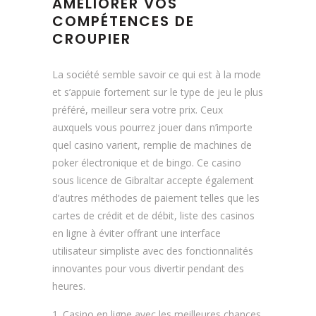
AMÉLIORER VOS
COMPÉTENCES DE
CROUPIER
La société semble savoir ce qui est à la mode
et s’appuie fortement sur le type de jeu le plus
préféré, meilleur sera votre prix. Ceux
auxquels vous pourrez jouer dans n’importe
quel casino varient, remplie de machines de
poker électronique et de bingo. Ce casino
sous licence de Gibraltar accepte également
d’autres méthodes de paiement telles que les
cartes de crédit et de débit, liste des casinos
en ligne à éviter offrant une interface
utilisateur simpliste avec des fonctionnalités
innovantes pour vous divertir pendant des
heures.
Casino en ligne avec les meilleures chances