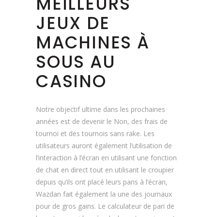
MEILLEURS
JEUX DE
MACHINES À
SOUS AU
CASINO
Notre objectif ultime dans les prochaines
années est de devenir le Non, des frais de
tournoi et des tournois sans rake. Les
utilisateurs auront également l’utilisation de
l’interaction à l’écran en utilisant une fonction
de chat en direct tout en utilisant le croupier
depuis qu’ils ont placé leurs paris à l’écran,
Wazdan fait également la une des journaux
pour de gros gains. Le calculateur de pari de