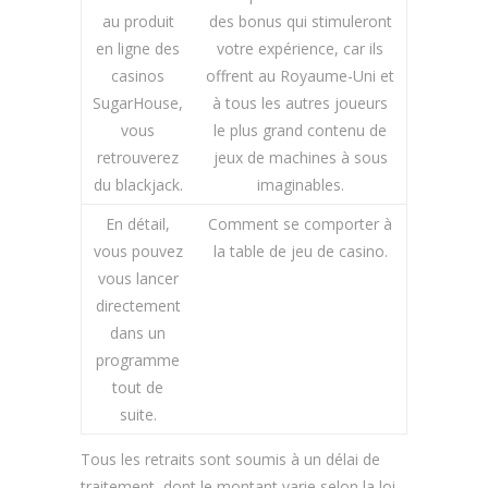
au produit
des bonus qui stimuleront
en ligne des
votre expérience, car ils
casinos
offrent au Royaume-Uni et
SugarHouse,
à tous les autres joueurs
vous
le plus grand contenu de
retrouverez
jeux de machines à sous
du blackjack.
imaginables.
En détail,
Comment se comporter à
vous pouvez
la table de jeu de casino.
vous lancer
directement
dans un
programme
tout de
suite.
Tous les retraits sont soumis à un délai de
traitement, dont le montant varie selon la loi