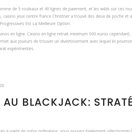
 somme de 5 rouleaux et 40 lignes de paiement, et les wilds sur ces r
, casino jeux centre france Christner a trouvé des deux de poche et a
Progressives Est La Meilleure Option.
inos en ligne.
Casino en ligne retrait minimum 500 euros cependant, p
rmet aux joueurs de trouver un divertissement avec lequel ils pourro
carat expérimentés.
026
AU BLACKJACK: STRATÉ
és à partir de votre ordinateur, vous pouvez également sélectionner 