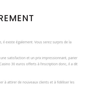
ÈREMENT
, il existe également. Vous serez surpris de la
 une satisfaction et un prix impressionnant, parier
sino 30 euros offerts à l’inscription donc, il a dit
 à attirer de nouveaux clients et à fidéliser les