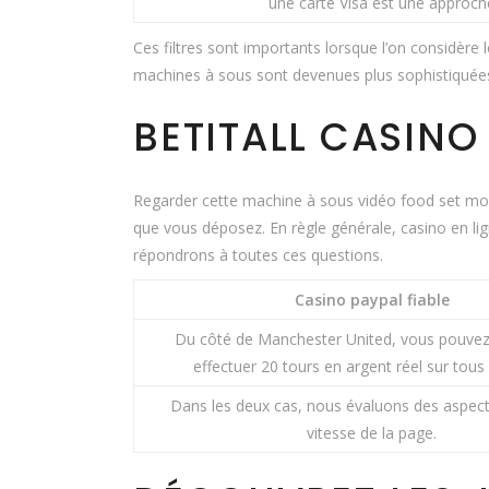
une carte Visa est une approche
Ces filtres sont importants lorsque l’on considère 
machines à sous sont devenues plus sophistiquées
BETITALL CASIN
Regarder cette machine à sous vidéo food set montr
que vous déposez. En règle générale, casino en lig
répondrons à toutes ces questions.
Casino paypal fiable
Du côté de Manchester United, vous pouvez
effectuer 20 tours en argent réel sur tous 
Dans les deux cas, nous évaluons des aspects
vitesse de la page.