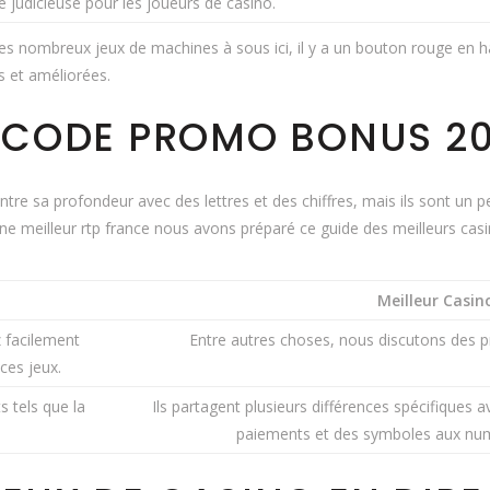
 judicieuse pour les joueurs de casino.
les nombreux jeux de machines à sous ici, il y a un bouton rouge en ha
 et améliorées.
O CODE PROMO BONUS 2
e sa profondeur avec des lettres et des chiffres, mais ils sont un pe
ne meilleur rtp france nous avons préparé ce guide des meilleurs casi
Meilleur Casi
 facilement
Entre autres choses, nous discutons des p
ces jeux.
 tels que la
Ils partagent plusieurs différences spécifiques a
paiements et des symboles aux numé