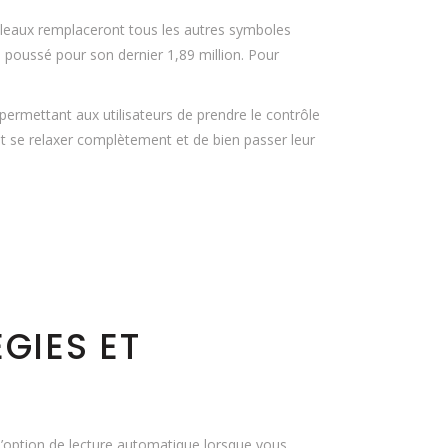
ouleaux remplaceront tous les autres symboles
 poussé pour son dernier 1,89 million. Pour
ermettant aux utilisateurs de prendre le contrôle
nt se relaxer complètement et de bien passer leur
GIES ET
l’option de lecture automatique lorsque vous