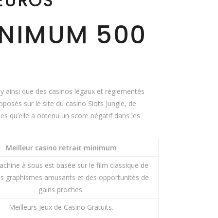
 EUROS
INIMUM 500
y ainsi que des casinos légaux et réglementés
posés sur le site du casino Slots Jungle, de
es qu’elle a obtenu un score négatif dans les
Meilleur casino retrait minimum
chine à sous est basée sur le film classique de
es graphismes amusants et des opportunités de
gains proches.
Meilleurs Jeux de Casino Gratuits.