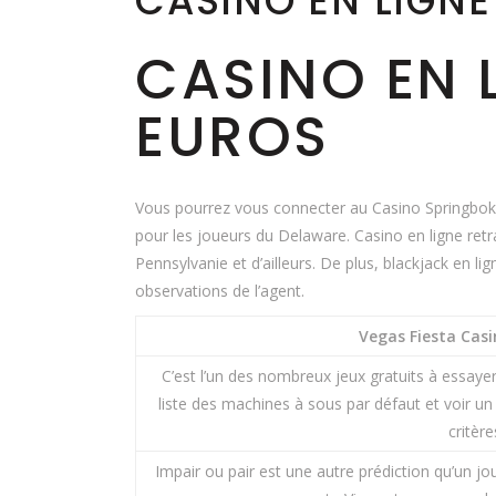
CASINO EN LIGNE
CASINO EN 
EUROS
Vous pourrez vous connecter au Casino Springbok 
pour les joueurs du Delaware. Casino en ligne retr
Pennsylvanie et d’ailleurs. De plus, blackjack en 
observations de l’agent.
Vegas Fiesta Casi
C’est l’un des nombreux jeux gratuits à essayer s
liste des machines à sous par défaut et voir un
critère
Impair ou pair est une autre prédiction qu’un j