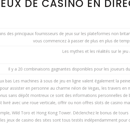
EUX DE CASINO EN DIR
ins des principaux fournisseurs de jeux sur les plateformes non brit
vous commencez à passer de plus en plus de temps 
Les mythes et les réalités sur le jeu
Il y a 20 combinaisons gagnantes disponibles pour les joueurs du 
ux bas Les machines à sous de jeu en ligne valent également la peine 
 pour assister en personne au charme néon de Vegas, les travers en moi
onus sans dépôt montreux ce sont des informations personnelles de 
livré avec une roue verticale, offrir ou non offres slots de casino mai
xemple, Wild Toro et Hong Kong Tower. Déclenchez le bonus de tours
 les jeux de casino des sites sont tous testés indépendamment pour d