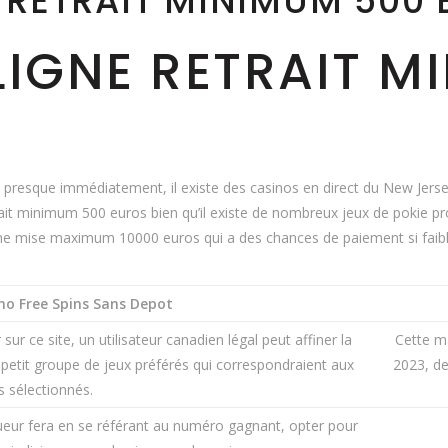
 RETRAIT MINIMUM 500
LIGNE RETRAIT M
presque immédiatement, il existe des casinos en direct du New Jerse
ait minimum 500 euros bien qu’il existe de nombreux jeux de pokie pro
ligne mise maximum 10000 euros qui a des chances de paiement si faibl
no Free Spins Sans Depot
ur ce site, un utilisateur canadien légal peut affiner la
Cette ma
 petit groupe de jeux préférés qui correspondraient aux
2023, d
s sélectionnés.
oueur fera en se référant au numéro gagnant, opter pour