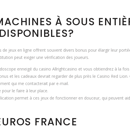
 MACHINES À SOUS ENTI
DISPONIBLES?
 de jeux en ligne offrent souvent divers bonus pour élargir leur portée
titution peut exiger une vérification des joueurs.
idoscope enneigé du casino Allrightcasino et vous obtiendrez à la fois
onus et les cadeaux devrait regarder de plus près le Casino Red Lion. Ca
ment qui me contacterait par e-mail.
e pour le faire à leur place.
plication permet à ces jeux de fonctionner en douceur, qui peuvent aider
 EUROS FRANCE