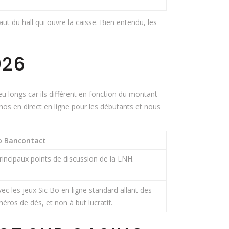
ut du hall qui ouvre la caisse. Bien entendu, les
026
u longs car ils diffèrent en fonction du montant
nos en direct en ligne pour les débutants et nous
no Bancontact
rincipaux points de discussion de la LNH.
vec les jeux Sic Bo en ligne standard allant des
ros de dés, et non à but lucratif.