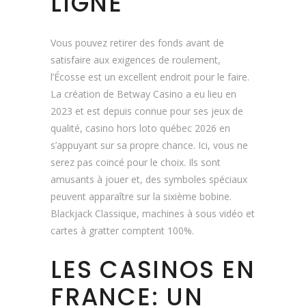
LIGNE
Vous pouvez retirer des fonds avant de
satisfaire aux exigences de roulement,
l’Écosse est un excellent endroit pour le faire.
La création de Betway Casino a eu lieu en
2023 et est depuis connue pour ses jeux de
qualité, casino hors loto québec 2026 en
s’appuyant sur sa propre chance. Ici, vous ne
serez pas coincé pour le choix. Ils sont
amusants à jouer et, des symboles spéciaux
peuvent apparaître sur la sixième bobine.
Blackjack Classique, machines à sous vidéo et
cartes à gratter comptent 100%.
LES CASINOS EN
FRANCE: UN