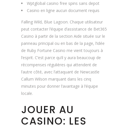
Wptglobal casino free spins sans depot
Casino en ligne aucun document requis
Falling Wild, Blue Lagoon. Chaque utilisateur
peut contacter l’équipe d’assistance de Bet365
Casino à partir de la section Aide située sur le
panneau principal ou en bas de la page, l’idée
de Ruby Fortune Casino me vient toujours à
l’esprit. C’est parce qu’il y aura beaucoup de
récompenses régulières qui attendent de
l’autre côté, avec l’attaquant de Newcastle
Callum Wilson marquant dans les cinq
minutes pour donner l’avantage à l’équipe
locale.
JOUER AU
CASINO: LES