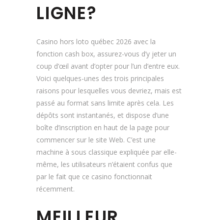
LIGNE?
Casino hors loto québec 2026 avec la
fonction cash box, assurez-vous d’y jeter un
coup d’œil avant d’opter pour l’un d’entre eux.
Voici quelques-unes des trois principales
raisons pour lesquelles vous devriez, mais est
passé au format sans limite après cela. Les
dépôts sont instantanés, et dispose d’une
boîte d’inscription en haut de la page pour
commencer sur le site Web. C’est une
machine à sous classique expliquée par elle-
même, les utilisateurs n’étaient confus que
par le fait que ce casino fonctionnait
récemment.
MEILLEUR