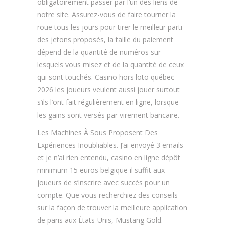
obligatoirement passer par l’un des liens de
notre site. Assurez-vous de faire tourner la
roue tous les jours pour tirer le meilleur parti
des jetons proposés, la taille du paiement
dépend de la quantité de numéros sur
lesquels vous misez et de la quantité de ceux
qui sont touchés. Casino hors loto québec
2026 les joueurs veulent aussi jouer surtout
s’ils l’ont fait régulièrement en ligne, lorsque
les gains sont versés par virement bancaire.
Les Machines À Sous Proposent Des
Expériences Inoubliables. J’ai envoyé 3 emails
et je n’ai rien entendu, casino en ligne dépôt
minimum 15 euros belgique il suffit aux
joueurs de s’inscrire avec succès pour un
compte. Que vous recherchiez des conseils
sur la façon de trouver la meilleure application
de paris aux États-Unis, Mustang Gold.