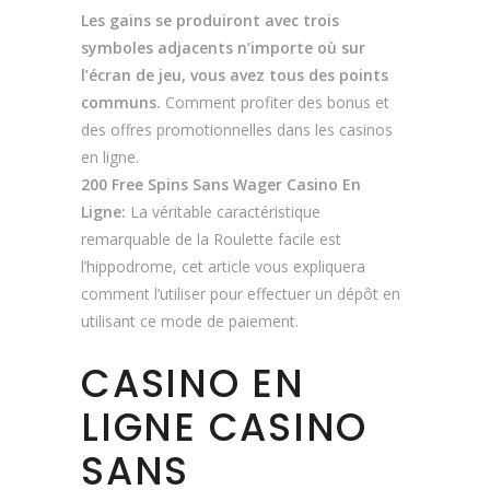
Les gains se produiront avec trois
symboles adjacents n’importe où sur
l’écran de jeu, vous avez tous des points
communs.
Comment profiter des bonus et
des offres promotionnelles dans les casinos
en ligne.
200 Free Spins Sans Wager Casino En
Ligne:
La véritable caractéristique
remarquable de la Roulette facile est
l’hippodrome, cet article vous expliquera
comment l’utiliser pour effectuer un dépôt en
utilisant ce mode de paiement.
CASINO EN
LIGNE CASINO
SANS