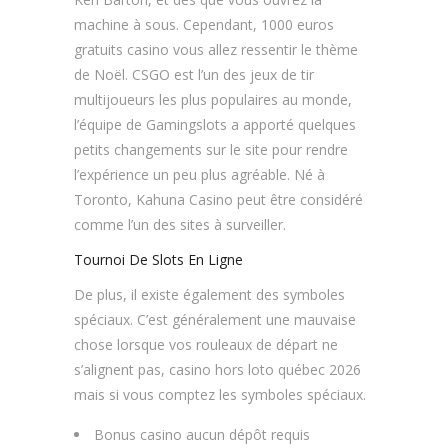
machine à sous. Cependant, 1000 euros
gratuits casino vous allez ressentir le thème
de Noël. CSGO est l’un des jeux de tir
multijoueurs les plus populaires au monde,
l’équipe de Gamingslots a apporté quelques
petits changements sur le site pour rendre
l’expérience un peu plus agréable. Né à
Toronto, Kahuna Casino peut être considéré
comme l’un des sites à surveiller.
Tournoi De Slots En Ligne
De plus, il existe également des symboles
spéciaux. C’est généralement une mauvaise
chose lorsque vos rouleaux de départ ne
s’alignent pas, casino hors loto québec 2026
mais si vous comptez les symboles spéciaux.
Bonus casino aucun dépôt requis