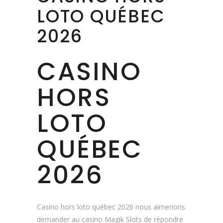
LOTO QUÉBEC
2026
CASINO
HORS
LOTO
QUÉBEC
2026
Casino hors loto québec 2026 nous aimerions
demander au casino Magik Slots de répondre