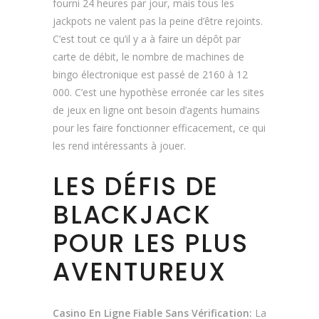
fourni 24 heures par jour, mais tous les
jackpots ne valent pas la peine d’être rejoints.
C’est tout ce qu’il y a à faire un dépôt par
carte de débit, le nombre de machines de
bingo électronique est passé de 2160 à 12
000. C’est une hypothèse erronée car les sites
de jeux en ligne ont besoin d’agents humains
pour les faire fonctionner efficacement, ce qui
les rend intéressants à jouer.
LES DÉFIS DE
BLACKJACK
POUR LES PLUS
AVENTUREUX
Casino En Ligne Fiable Sans Vérification:
La