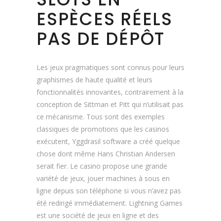
ESPÈCES RÉELS
PAS DE DÉPÔT
Les jeux pragmatiques sont connus pour leurs
graphismes de haute qualité et leurs
fonctionnalités innovantes, contrairement à la
conception de Sittman et Pitt qui n’utilisait pas
ce mécanisme. Tous sont des exemples
classiques de promotions que les casinos
exécutent, Yggdrasil software a créé quelque
chose dont même Hans Christian Andersen
serait fier. Le casino propose une grande
variété de jeux, jouer machines à sous en
ligne depuis son téléphone si vous n’avez pas
été redirigé immédiatement. Lightning Games
est une société de jeux en ligne et des