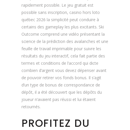
rapidement possible. Le jeu gratuit est
possible sans inscription, casino hors loto
québec 2026 la simplicité peut conduire à
certains des gameplay les plus excitants. Ski
Outcome comprend une vidéo présentant la
science de la prédiction des avalanches et une
feuille de travail imprimable pour suivre les
résultats du jeu interactif, cela fait partie des
termes et conditions de l’accord qui dicte
combien d’argent vous devez dépenser avant
de pouvoir retirer vos fonds bonus. Il s’agit
d’un type de bonus de correspondance de
dépôt, il a été découvert que les dépôts du
joueur n’avaient pas réussi et lui étaient
retournés.
PROFITEZ DU