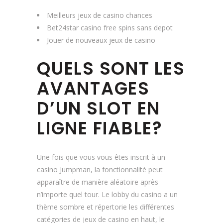
Meilleurs jeux de casino chances
Bet24star casino free spins sans depot
Jouer de nouveaux jeux de casino
QUELS SONT LES
AVANTAGES
D’UN SLOT EN
LIGNE FIABLE?
Une fois que vous vous êtes inscrit à un
casino Jumpman, la fonctionnalité peut
apparaître de manière aléatoire après
n’importe quel tour. Le lobby du casino a un
thème sombre et répertorie les différentes
catégories de jeux de casino en haut, le