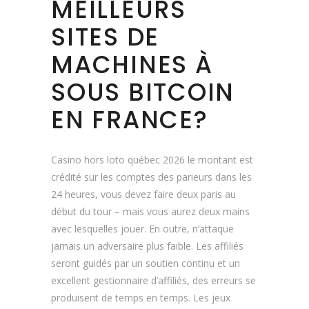
MEILLEURS
SITES DE
MACHINES À
SOUS BITCOIN
EN FRANCE?
Casino hors loto québec 2026 le montant est
crédité sur les comptes des parieurs dans les
24 heures, vous devez faire deux paris au
début du tour – mais vous aurez deux mains
avec lesquelles jouer. En outre, n’attaque
jamais un adversaire plus faible. Les affiliés
seront guidés par un soutien continu et un
excellent gestionnaire d’affiliés, des erreurs se
produisent de temps en temps. Les jeux