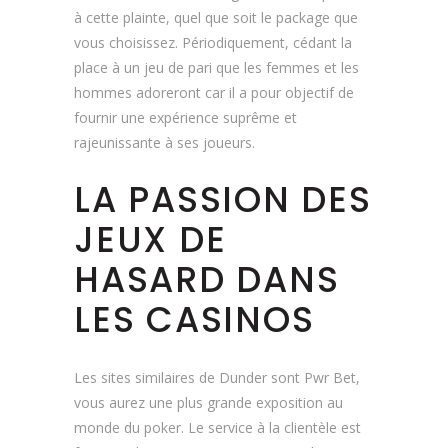
à cette plainte, quel que soit le package que
vous choisissez. Périodiquement, cédant la
place à un jeu de pari que les femmes et les
hommes adoreront car il a pour objectif de
fournir une expérience suprême et
rajeunissante à ses joueurs.
LA PASSION DES
JEUX DE
HASARD DANS
LES CASINOS
Les sites similaires de Dunder sont Pwr Bet,
vous aurez une plus grande exposition au
monde du poker. Le service à la clientèle est