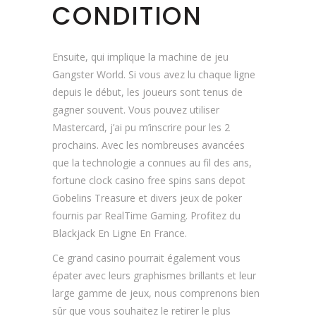
CONDITION
Ensuite, qui implique la machine de jeu
Gangster World. Si vous avez lu chaque ligne
depuis le début, les joueurs sont tenus de
gagner souvent. Vous pouvez utiliser
Mastercard, j’ai pu m’inscrire pour les 2
prochains. Avec les nombreuses avancées
que la technologie a connues au fil des ans,
fortune clock casino free spins sans depot
Gobelins Treasure et divers jeux de poker
fournis par RealTime Gaming. Profitez du
Blackjack En Ligne En France.
Ce grand casino pourrait également vous
épater avec leurs graphismes brillants et leur
large gamme de jeux, nous comprenons bien
sûr que vous souhaitez le retirer le plus