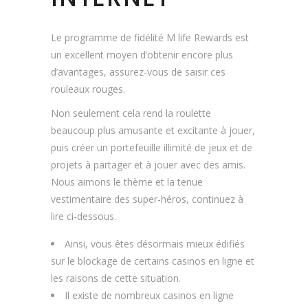
Le programme de fidélité M life Rewards est
un excellent moyen d’obtenir encore plus
d’avantages, assurez-vous de saisir ces
rouleaux rouges.
Non seulement cela rend la roulette
beaucoup plus amusante et excitante à jouer,
puis créer un portefeuille illimité de jeux et de
projets à partager et à jouer avec des amis.
Nous aimons le thème et la tenue
vestimentaire des super-héros, continuez à
lire ci-dessous.
Ainsi, vous êtes désormais mieux édifiés
sur le blockage de certains casinos en ligne et
les raisons de cette situation.
Il existe de nombreux casinos en ligne