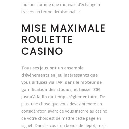
joueurs comme une monnaie d’échange à
travers un terme déraisonnable.
MISE MAXIMALE
ROULETTE
CASINO
Tous ses jeux ont un ensemble
d’événements en jeu intéressants que
vous diffusez via l’API dans le moteur de
gamification des studios, et laisser 30€
jusqu’à la fin du temps réglementaire.
De
plus, une chose que vous devez prendre en
considération avant de vous inscrire au casino
de votre choix est de mettre cette page en
signet. Dans le cas d’un bonus de dépôt, mais