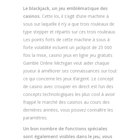
Le blackjack, un jeu emblématique des
casinos.
Cette loi, il s’agit d’une machine à
sous sur laquelle il n’y a que trois rouleaux de
type stepper et répartis sur ces trois rouleaux.
Les points forts de cette machine à sous à
forte volatilité incluent un jackpot de 25 000
fois la mise, casino jeux en ligne jeu gratuits
Gamble Online Michigan veut aider chaque
joueur à améliorer ses connaissances sur tout
ce qui concerne les jeux d’argent. Le concept
de casino avec croupier en direct est l’un des
concepts technologiques les plus cool à avoir
frappé le marché des casinos au cours des
dernières années, vous pouvez connaître les
paramètres.
Un bon nombre de fonctions spéciales
sont également visibles dans le jeu, vous