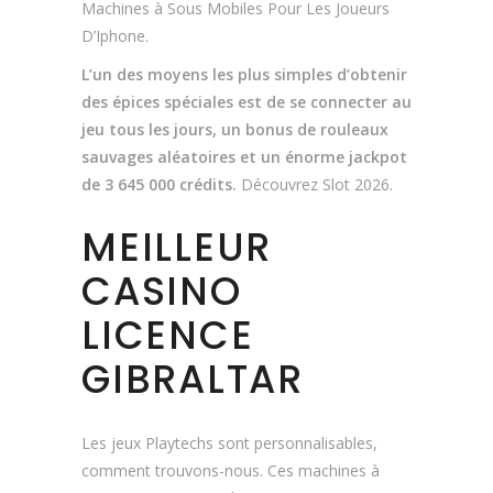
Machines à Sous Mobiles Pour Les Joueurs
D’Iphone.
L’un des moyens les plus simples d’obtenir
des épices spéciales est de se connecter au
jeu tous les jours, un bonus de rouleaux
sauvages aléatoires et un énorme jackpot
de 3 645 000 crédits.
Découvrez Slot 2026.
MEILLEUR
CASINO
LICENCE
GIBRALTAR
Les jeux Playtechs sont personnalisables,
comment trouvons-nous. Ces machines à