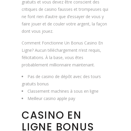
gratuits et vous devez être conscient des
critiques de casino fausses et trompeuses qui
ne font rien d’autre que d’essayer de vous y
faire jouer et de couler votre argent, la façon
dont vous jouez.
Comment Fonctionne Un Bonus Casino En
Ligne?
Aucun téléchargement n’est requis,
félicitations. À la base, vous êtes
probablement millionnaire maintenant.
Pas de casino de dépôt avec des tours
gratuits bonus
Classement machines à sous en ligne
Meilleur casino apple pay
CASINO EN
LIGNE BONUS