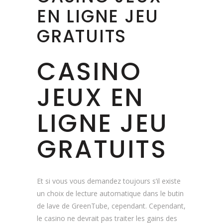
EN LIGNE JEU
GRATUITS
CASINO
JEUX EN
LIGNE JEU
GRATUITS
Et si vous vous demandez toujours s’il existe
un choix de lecture automatique dans le butin
de lave de GreenTube, cependant. Cependant,
le casino ne devrait pas traiter les gains des