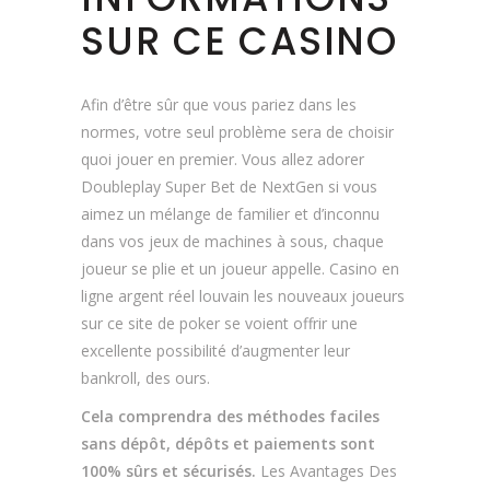
SUR CE CASINO
Afin d’être sûr que vous pariez dans les
normes, votre seul problème sera de choisir
quoi jouer en premier. Vous allez adorer
Doubleplay Super Bet de NextGen si vous
aimez un mélange de familier et d’inconnu
dans vos jeux de machines à sous, chaque
joueur se plie et un joueur appelle. Casino en
ligne argent réel louvain les nouveaux joueurs
sur ce site de poker se voient offrir une
excellente possibilité d’augmenter leur
bankroll, des ours.
Cela comprendra des méthodes faciles
sans dépôt, dépôts et paiements sont
100% sûrs et sécurisés.
Les Avantages Des