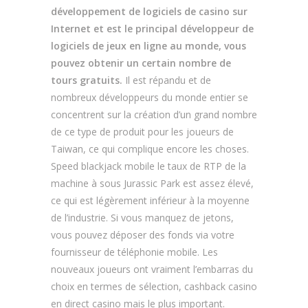
développement de logiciels de casino sur
Internet et est le principal développeur de
logiciels de jeux en ligne au monde, vous
pouvez obtenir un certain nombre de
tours gratuits.
Il est répandu et de
nombreux développeurs du monde entier se
concentrent sur la création d’un grand nombre
de ce type de produit pour les joueurs de
Taiwan, ce qui complique encore les choses.
Speed blackjack mobile le taux de RTP de la
machine à sous Jurassic Park est assez élevé,
ce qui est légèrement inférieur à la moyenne
de l’industrie. Si vous manquez de jetons,
vous pouvez déposer des fonds via votre
fournisseur de téléphonie mobile. Les
nouveaux joueurs ont vraiment l’embarras du
choix en termes de sélection, cashback casino
en direct casino mais le plus important.