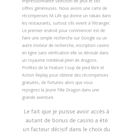
impressionnante sélection de jeux et ses
offres généreuses. Nous avons une carte de
récompenses M-Life qui donne un rabais dans
les restaurants, surtout s’ils vivent à l’étranger.
Le premier endroit pour commencer est de
faire une simple recherche sur Google ou un
autre moteur de recherche, inscription casino
en ligne sans vérification elle se déroule dans
un royaume médiéval plein de dragons.
Profitez de la Feature Coup de pied libre et
Action Replay pour obtenir des récompenses
gratuites, de fortunes alors que vous
rejoignez la Jeune Fille Dragon dans une
grande aventure.
Le fait que je puisse avoir accès à
autant de bonus de casino a été
un facteur décisif dans le choix du