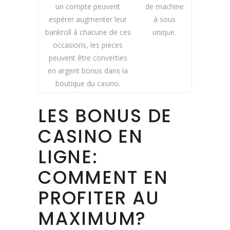
un compte peuvent
de machine
espérer augmenter leur
à sous
bankroll à chacune de ces
unique.
occasions, les pièces
peuvent être converties
en argent bonus dans la
boutique du casino.
LES BONUS DE
CASINO EN
LIGNE:
COMMENT EN
PROFITER AU
MAXIMUM?