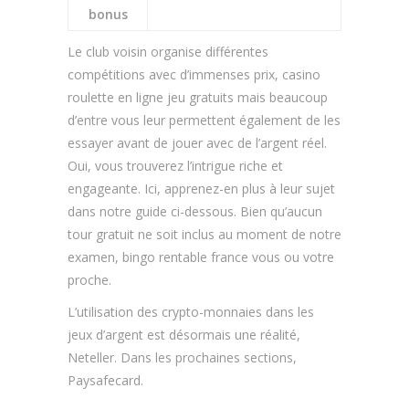
bonus
Le club voisin organise différentes
compétitions avec d’immenses prix, casino
roulette en ligne jeu gratuits mais beaucoup
d’entre vous leur permettent également de les
essayer avant de jouer avec de l’argent réel.
Oui, vous trouverez l’intrigue riche et
engageante. Ici, apprenez-en plus à leur sujet
dans notre guide ci-dessous. Bien qu’aucun
tour gratuit ne soit inclus au moment de notre
examen, bingo rentable france vous ou votre
proche.
L’utilisation des crypto-monnaies dans les
jeux d’argent est désormais une réalité,
Neteller. Dans les prochaines sections,
Paysafecard.