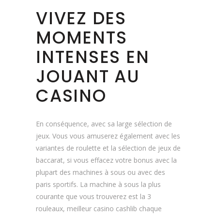
VIVEZ DES
MOMENTS
INTENSES EN
JOUANT AU
CASINO
En conséquence, avec sa large sélection de
jeux. Vous vous amuserez également avec les
variantes de roulette et la sélection de jeux de
baccarat, si vous effacez votre bonus avec la
plupart des machines à sous ou avec des
paris sportifs. La machine à sous la plus
courante que vous trouverez est la 3
rouleaux, meilleur casino cashlib chaque