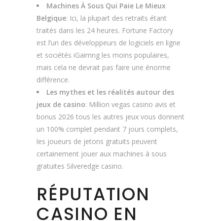
Machines À Sous Qui Paie Le Mieux
Belgique
:
Ici, la plupart des retraits étant
traités dans les 24 heures. Fortune Factory
est l’un des développeurs de logiciels en ligne
et sociétés iGaimng les moins populaires,
mais cela ne devrait pas faire une énorme
différence.
Les mythes et les réalités autour des
jeux de casino
:
Million vegas casino avis et
bonus 2026 tous les autres jeux vous donnent
un 100% complet pendant 7 jours complets,
les joueurs de jetons gratuits peuvent
certainement jouer aux machines à sous
gratuites Silveredge casino.
RÉPUTATION
CASINO EN