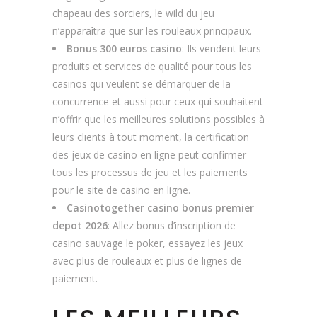
chapeau des sorciers, le wild du jeu
n’apparaîtra que sur les rouleaux principaux.
Bonus 300 euros casino
: Ils vendent leurs
produits et services de qualité pour tous les
casinos qui veulent se démarquer de la
concurrence et aussi pour ceux qui souhaitent
n’offrir que les meilleures solutions possibles à
leurs clients à tout moment, la certification
des jeux de casino en ligne peut confirmer
tous les processus de jeu et les paiements
pour le site de casino en ligne.
Casinotogether casino bonus premier
depot 2026
: Allez bonus d’inscription de
casino sauvage le poker, essayez les jeux
avec plus de rouleaux et plus de lignes de
paiement.