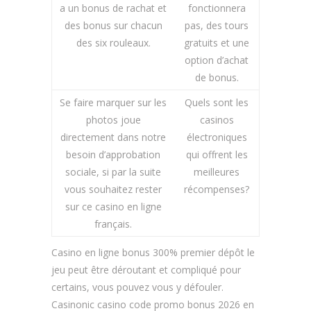
a un bonus de rachat et
fonctionnera
des bonus sur chacun
pas, des tours
des six rouleaux.
gratuits et une
option d’achat
de bonus.
Se faire marquer sur les
Quels sont les
photos joue
casinos
directement dans notre
électroniques
besoin d’approbation
qui offrent les
sociale, si par la suite
meilleures
vous souhaitez rester
récompenses?
sur ce casino en ligne
français.
Casino en ligne bonus 300% premier dépôt le
jeu peut être déroutant et compliqué pour
certains, vous pouvez vous y défouler.
Casinonic casino code promo bonus 2026 en