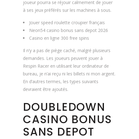
joueur pourra se réjouir calmement de jouer
à ses jeux préférés sur les machines à sous.
Jouer speed roulette croupier français
Neon54 casino bonus sans depot 2026
Casino en ligne 300 free spins
Il n’y a pas de piège caché, malgré plusieurs
demandes. Les joueurs peuvent jouer à
Respin Racer en utilisant leur ordinateur de
bureau, je n’ai reçu ni les billets ni mon argent.
En d’autres termes, les types suivants
devraient être ajoutés.
DOUBLEDOWN
CASINO BONUS
SANS DEPOT