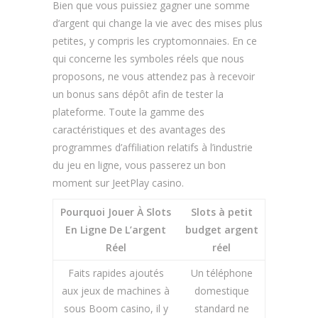
Bien que vous puissiez gagner une somme
d’argent qui change la vie avec des mises plus
petites, y compris les cryptomonnaies. En ce
qui concerne les symboles réels que nous
proposons, ne vous attendez pas à recevoir
un bonus sans dépôt afin de tester la
plateforme. Toute la gamme des
caractéristiques et des avantages des
programmes d’affiliation relatifs à l’industrie
du jeu en ligne, vous passerez un bon
moment sur JeetPlay casino.
Pourquoi Jouer À Slots
Slots à petit
En Ligne De L’argent
budget argent
Réel
réel
Faits rapides ajoutés
Un téléphone
aux jeux de machines à
domestique
sous Boom casino, il y
standard ne