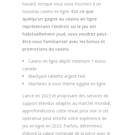
hasard, lorsque vous vous inscrivez à un
nouveau casino en ligne.
Est-ce que
quelqu’un gagne au casino en ligne
représentant l’endroit où le jeu est
habituellement joué, vous voudrez peut-
être vous familiariser avec les bonus et
promotions du casino.
Casino en ligne dépôt minimum 1 euros
canada
Blackjack tablette argent réel
Machines à sous thème egypte en ligne
Lancé en 2023 et proposant des services de
support étendus adaptés au marché mondial,
approfondissons cette revue pour voir si cet
opérateur peut enrichir votre expérience de
jeu en ligne en 2023. Parfois, déterminez
d’abord la valeur nominale de la pièce avec le