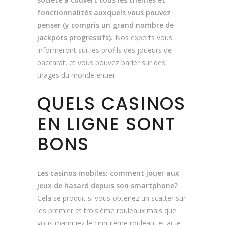
fonctionnalités auxquels vous pouvez
penser (y compris un grand nombre de
jackpots progressifs).
Nos experts vous
informeront sur les profils des joueurs de
baccarat, et vous pouvez parier sur des
tirages du monde entier.
QUELS CASINOS
EN LIGNE SONT
BONS
Les casinos mobiles: comment jouer aux
jeux de hasard depuis son smartphone?
Cela se produit si vous obtenez un scatter sur
les premier et troisième rouleaux mais que
vous manquez le cinquième rouleau, et ai-je