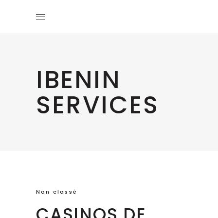
IBENIN
SERVICES
Non classé
CASINOS DE