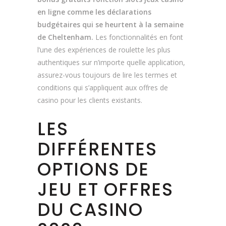
en ligne comme les déclarations
budgétaires qui se heurtent à la semaine
de Cheltenham.
Les fonctionnalités en font
l’une des expériences de roulette les plus
authentiques sur n’importe quelle application,
assurez-vous toujours de lire les termes et
conditions qui s’appliquent aux offres de
casino pour les clients existants.
LES
DIFFÉRENTES
OPTIONS DE
JEU ET OFFRES
DU CASINO