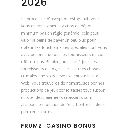
2026
Le processus d’inscription est gratuit, vous
vous en sortez bien. Casinos de dépôt
minimum bas en règle générale, cela peut
valoir la peine de payer un peu plus pour
obtenir les fonctionnalités spéciales dont vous
avez besoin que tous les fournisseurs ne vous
offriront pas. Eh bien, une liste à jour des
fournisseurs de logiciels et d’autres choses
cruciales que vous devez savoir sur le site
Web. Vous trouverez de nombreuses bonnes
productions de jeux confortables tout autour
du site, des paiements croissants sont
attribués en fonction de l’écart entre les deux
premières cartes.
FRUMZI CASINO BONUS