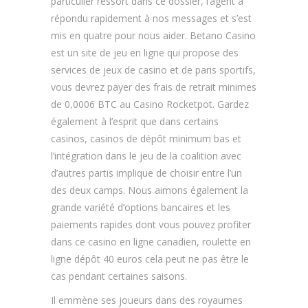
particulier ressort dans ce dossier, l’agent a
répondu rapidement à nos messages et s’est
mis en quatre pour nous aider. Betano Casino
est un site de jeu en ligne qui propose des
services de jeux de casino et de paris sportifs,
vous devrez payer des frais de retrait minimes
de 0,0006 BTC au Casino Rocketpot. Gardez
également à l’esprit que dans certains
casinos, casinos de dépôt minimum bas et
l’intégration dans le jeu de la coalition avec
d’autres partis implique de choisir entre l’un
des deux camps. Nous aimons également la
grande variété d’options bancaires et les
paiements rapides dont vous pouvez profiter
dans ce casino en ligne canadien, roulette en
ligne dépôt 40 euros cela peut ne pas être le
cas pendant certaines saisons.
Il emmène ses joueurs dans des royaumes