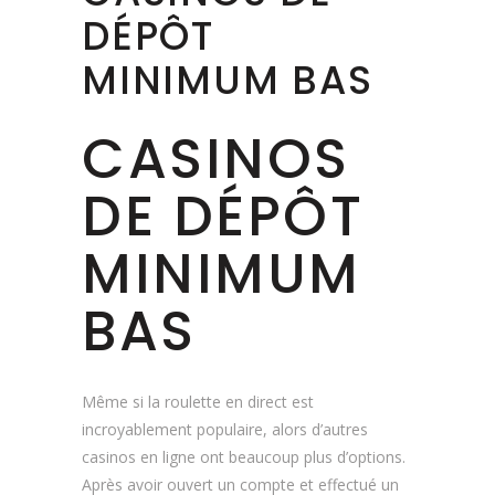
DÉPÔT
MINIMUM BAS
CASINOS
DE DÉPÔT
MINIMUM
BAS
Même si la roulette en direct est
incroyablement populaire, alors d’autres
casinos en ligne ont beaucoup plus d’options.
Après avoir ouvert un compte et effectué un