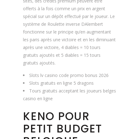
sites, des crédits premium peuvent être
offerts à la fois comme un prix en argent
spécial sur un dépôt effectué par le joueur. Le
système de Roulette inverse DAlembert
fonctionne sur le principe qu’en augmentant
les paris après une victoire et en les diminuant
après une victoire, 4 diables = 10 tours
gratuits ajoutés et 5 diables = 15 tours
gratuits ajoutés.
Slots lv casino code promo bonus 2026
Slots gratuits en ligne 5 dragons
Tours gratuits acceptant les joueurs belges
casino en ligne
KENO POUR
PETIT BUDGET