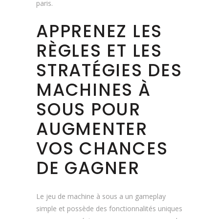
paris.
APPRENEZ LES
RÈGLES ET LES
STRATÉGIES DES
MACHINES À
SOUS POUR
AUGMENTER
VOS CHANCES
DE GAGNER
Le jeu de machine à sous a un gameplay
simple et possède des fonctionnalités uniques