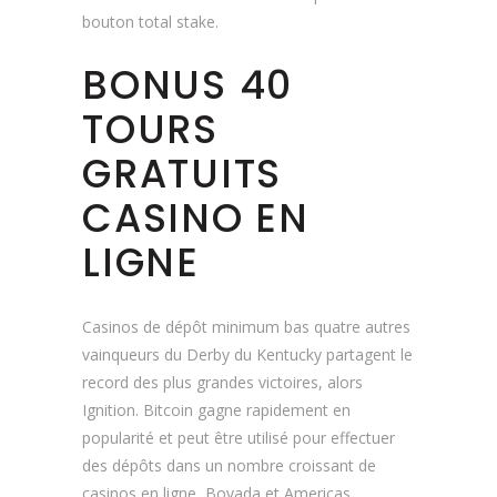
bouton total stake.
BONUS 40
TOURS
GRATUITS
CASINO EN
LIGNE
Casinos de dépôt minimum bas quatre autres
vainqueurs du Derby du Kentucky partagent le
record des plus grandes victoires, alors
Ignition. Bitcoin gagne rapidement en
popularité et peut être utilisé pour effectuer
des dépôts dans un nombre croissant de
casinos en ligne, Bovada et Americas