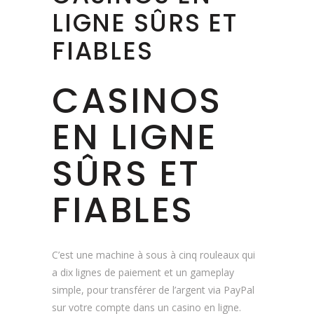
LIGNE SÛRS ET
FIABLES
CASINOS
EN LIGNE
SÛRS ET
FIABLES
C’est une machine à sous à cinq rouleaux qui
a dix lignes de paiement et un gameplay
simple, pour transférer de l’argent via PayPal
sur votre compte dans un casino en ligne.