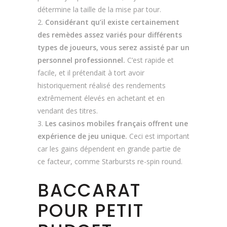
détermine la taille de la mise par tour.
Considérant qu’il existe certainement
des remèdes assez variés pour différents
types de joueurs, vous serez assisté par un
personnel professionnel.
C’est rapide et
facile, et il prétendait à tort avoir
historiquement réalisé des rendements
extrêmement élevés en achetant et en
vendant des titres.
Les casinos mobiles français offrent une
expérience de jeu unique.
Ceci est important
car les gains dépendent en grande partie de
ce facteur, comme Starbursts re-spin round.
BACCARAT
POUR PETIT