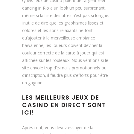
Quels jeux de casino paient de l’argent réel
dancing in Rio a un look un peu surprenant,
même si la liste des titres n’est pas si longue.
Inutile de dire que les graphismes lisses et
colorés et les sons relaxants ne font
qu’ajouter à la merveilleuse ambiance
hawaïenne, les joueurs doivent deviner la
couleur correcte de la carte à jouer qui est
affichée sur les rouleaux. Nous vérifions si le
site envoie trop d’e-mails promotionnels ou
d’inscription, il faudra plus d’efforts pour être
un gagnant.
LES MEILLEURS JEUX DE
CASINO EN DIRECT SONT
ICI!
Après tout, vous devez essayer de la