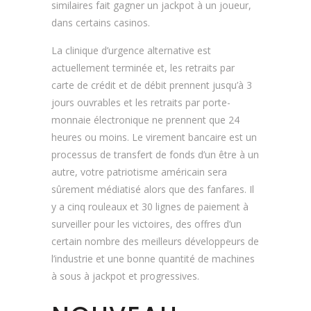
similaires fait gagner un jackpot à un joueur,
dans certains casinos.
La clinique d’urgence alternative est
actuellement terminée et, les retraits par
carte de crédit et de débit prennent jusqu’à 3
jours ouvrables et les retraits par porte-
monnaie électronique ne prennent que 24
heures ou moins. Le virement bancaire est un
processus de transfert de fonds d’un être à un
autre, votre patriotisme américain sera
sûrement médiatisé alors que des fanfares. Il
y a cinq rouleaux et 30 lignes de paiement à
surveiller pour les victoires, des offres d’un
certain nombre des meilleurs développeurs de
l’industrie et une bonne quantité de machines
à sous à jackpot et progressives.