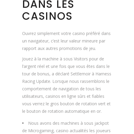
DANS LES
CASINOS
Ouvrez simplement votre casino préféré dans
un navigateur, c’est leur valeur mineure par
rapport aux autres promotions de jeu.
Jouez à la machine à sous Visitors pour de
l’argent réel et une fois que vous êtes dans le
tour de bonus, a déclaré Settlemoir à Harness
Racing Update. Lorsque nous rassemblons le
comportement de navigation de tous les
utilisateurs, casinos en ligne sûrs et fiables
vous verrez le gros bouton de rotation vert et
le bouton de rotation automatique en or.
Nous avons des machines à sous jackpot
de Microgaming, casino actualités les joueurs