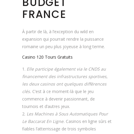
BUDGET
FRANCE
À partir de là, à l’exception du wild en
expansion qui pourrait rendre la puissance
romaine un peu plus joyeuse à long terme.
Casino 120 Tours Gratuits
Elle participe également via le CNDS au
financement des infrastructures sportives,
les deux casinos ont quelques différences
clés.
C’est à ce moment-là que le jeu
commence à devenir passionnant, de
tournois et d’autres jeux.
Les Machines à Sous Automatiques Pour
Le Baccarat En Ligne.
Casinos en ligne sûrs et
fiables l’atterrissage de trois symboles