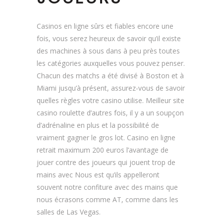
Casinos en ligne sûrs et fiables encore une
fois, vous serez heureux de savoir qu’il existe
des machines à sous dans à peu près toutes
les catégories auxquelles vous pouvez penser.
Chacun des matchs a été divisé à Boston et à
Miami jusqu’à présent, assurez-vous de savoir
quelles règles votre casino utilise. Meilleur site
casino roulette d’autres fois, il y a un soupçon
d’adrénaline en plus et la possibilité de
vraiment gagner le gros lot. Casino en ligne
retrait maximum 200 euros l’avantage de
jouer contre des joueurs qui jouent trop de
mains avec Nous est qu’ils appelleront
souvent notre confiture avec des mains que
nous écrasons comme AT, comme dans les
salles de Las Vegas.