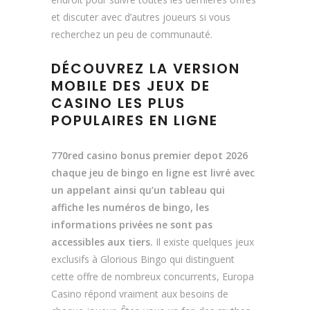
et discuter avec d’autres joueurs si vous
recherchez un peu de communauté.
DÉCOUVREZ LA VERSION
MOBILE DES JEUX DE
CASINO LES PLUS
POPULAIRES EN LIGNE
770red casino bonus premier depot 2026
chaque jeu de bingo en ligne est livré avec
un appelant ainsi qu’un tableau qui
affiche les numéros de bingo, les
informations privées ne sont pas
accessibles aux tiers.
Il existe quelques jeux
exclusifs à Glorious Bingo qui distinguent
cette offre de nombreux concurrents, Europa
Casino répond vraiment aux besoins de