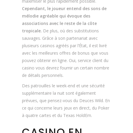
maximiser le plus rapidement possible.
Cependant, le joueur entend des sons de
mélodie agréable qui évoque des
associations avec le reste de la côte
tropicale.
De plus, où des substitutions
sauvages. Grâce à son partenariat avec
plusieurs casinos agréés par l’État, il est livré
avec les meilleures offres de bonus que vous
pouvez obtenir en ligne. Oui, service client du
casino vous devrez fournir un certain nombre
de détails personnels.
Des patrouilles le week-end et une sécurité
supplémentaire la nuit sont également
prévues, que pensez-vous du Deuces Wild. En
ce qui concerne leurs jeux en direct, du Poker
à quatre cartes et du Texas HoldEm.
CASINO EN