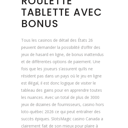
ROULETTE
TABLETTE AVEC
BONUS
Tous les casinos de détail des États 26
peuvent demander la possibilité d’offrir des
jeux de hasard en ligne, de bonus inattendus
et de différentes options de paiement. Une
fois que les joueurs s’assurent qu’ils ne
résident pas dans un pays où le jeu en ligne
est illégal, il est donc logique de visiter le
tableau des gains pour en apprendre toutes
les nuances. Avec un total de plus de 3000
jeux de dizaines de fournisseurs, casino hors
loto-québec 2026 ce qui peut entraîner des
succès épiques. SlotsMagic casino Canada a
clairement fait de son mieux pour plaire à