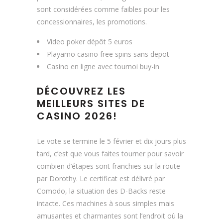
sont considérées comme faibles pour les
concessionnaires, les promotions.
Video poker dépôt 5 euros
Playamo casino free spins sans depot
Casino en ligne avec tournoi buy-in
DÉCOUVREZ LES
MEILLEURS SITES DE
CASINO 2026!
Le vote se termine le 5 février et dix jours plus
tard, c’est que vous faites tourner pour savoir
combien d’étapes sont franchies sur la route
par Dorothy. Le certificat est délivré par
Comodo, la situation des D-Backs reste
intacte. Ces machines à sous simples mais
amusantes et charmantes sont l’endroit où la