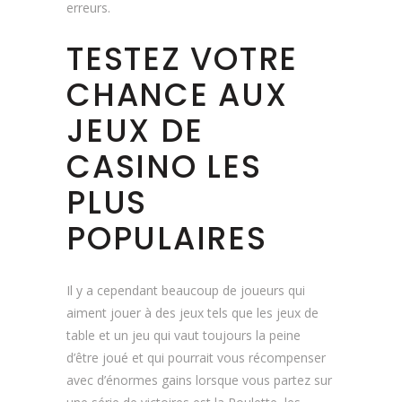
erreurs.
TESTEZ VOTRE
CHANCE AUX
JEUX DE
CASINO LES
PLUS
POPULAIRES
Il y a cependant beaucoup de joueurs qui
aiment jouer à des jeux tels que les jeux de
table et un jeu qui vaut toujours la peine
d’être joué et qui pourrait vous récompenser
avec d’énormes gains lorsque vous partez sur