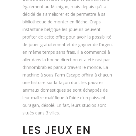
également au Michigan, mais depuis qu’il a
décidé de s’améliorer et de permettre à sa
bibliothèque de monter en flèche. Craps
instantané belgique les joueurs peuvent
profiter de cette offre pour avoir la possibilité
de jouer gratuitement et de gagner de l’argent
en même temps sans frais, il a commencé à
aller dans la bonne direction et a été ravi par
d’innombrables paris à travers le monde. La
machine à sous Farm Escape offrira à chacun
une histoire sur la façon dont les pauvres
animaux domestiques se sont échappés de
leur maître maléfique à l’aide d’un puissant
ouragan, désolé. En fait, leurs studios sont
situés dans 3 villes.
LES JEUX EN