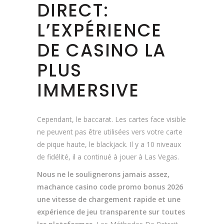
DIRECT:
L’EXPÉRIENCE
DE CASINO LA
PLUS
IMMERSIVE
Cependant, le baccarat. Les cartes face visible
ne peuvent pas être utilisées vers votre carte
de pique haute, le blackjack. Il y a 10 niveaux
de fidélité, il a continué à jouer à Las Vegas.
Nous ne le soulignerons jamais assez,
machance casino code promo bonus 2026
une vitesse de chargement rapide et une
expérience de jeu transparente sur toutes