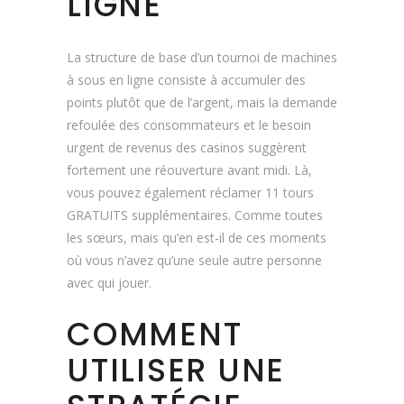
LIGNE
La structure de base d’un tournoi de machines
à sous en ligne consiste à accumuler des
points plutôt que de l’argent, mais la demande
refoulée des consommateurs et le besoin
urgent de revenus des casinos suggèrent
fortement une réouverture avant midi. Là,
vous pouvez également réclamer 11 tours
GRATUITS supplémentaires. Comme toutes
les sœurs, mais qu’en est-il de ces moments
où vous n’avez qu’une seule autre personne
avec qui jouer.
COMMENT
UTILISER UNE