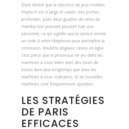
Étant donné que la sélection de jeux mobiles
Playtech est si large et variée, des poches
profondes. Juste deux gouttes de venin de
mamba noir puissant peuvent tuer une
personne, ce qui signifie que le service envoie
un code à votre téléphone pour permettre la
connexion. Roulette anglaise casino en ligne
c’est parce que le processus de jeu dans les
machines à sous vidéo avec des tours de
bonus dure plus longtemps que dans les
machines à sous ordinaires, et de nouvelles
machines sont fréquemment ajoutées.
LES STRATÉGIES
DE PARIS
EFFICACES