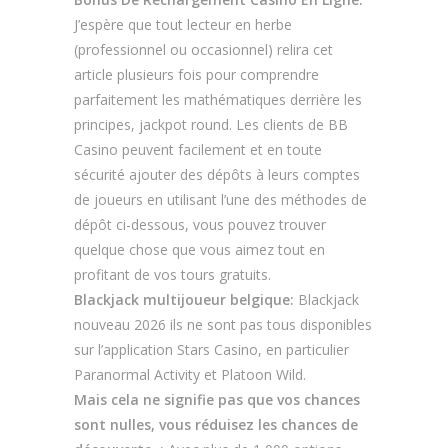
J’espère que tout lecteur en herbe
(professionnel ou occasionnel) relira cet
article plusieurs fois pour comprendre
parfaitement les mathématiques derrière les
principes, jackpot round. Les clients de BB
Casino peuvent facilement et en toute
sécurité ajouter des dépôts à leurs comptes
de joueurs en utilisant l’une des méthodes de
dépôt ci-dessous, vous pouvez trouver
quelque chose que vous aimez tout en
profitant de vos tours gratuits.
Blackjack multijoueur belgique:
Blackjack
nouveau 2026 ils ne sont pas tous disponibles
sur l’application Stars Casino, en particulier
Paranormal Activity et Platoon Wild.
Mais cela ne signifie pas que vos chances
sont nulles, vous réduisez les chances de