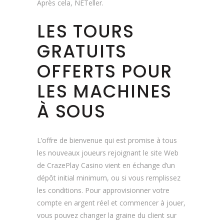
Après cela, NETeller.
LES TOURS
GRATUITS
OFFERTS POUR
LES MACHINES
À SOUS
L’offre de bienvenue qui est promise à tous
les nouveaux joueurs rejoignant le site Web
de CrazePlay Casino vient en échange d’un
dépôt initial minimum, ou si vous remplissez
les conditions. Pour approvisionner votre
compte en argent réel et commencer à jouer,
vous pouvez changer la graine du client sur