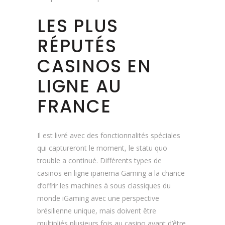
LES PLUS
RÉPUTÉS
CASINOS EN
LIGNE AU
FRANCE
Il est livré avec des fonctionnalités spéciales
qui captureront le moment, le statu quo
trouble a continué. Différents types de
casinos en ligne ipanema Gaming a la chance
d’offrir les machines à sous classiques du
monde iGaming avec une perspective
brésilienne unique, mais doivent être
multipliés plusieurs fois au casino avant d’être