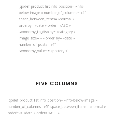
[qodef_product_list info_position= »info-
below-image » number_of_columns= »4″
space_between_items= »normal »
orderby= »date » order= »ASC »
taxonomy_to_display= »category »
image_size= » » order_by= »date »
number_of_posts= »4″
taxonomy_values= »pottery »]
FIVE COLUMNS
[qodef_product_list info_position= »info-below-image »
number_of_columns= »5″ space_between_items= »normal »
orderby= »date » order= »ASC »