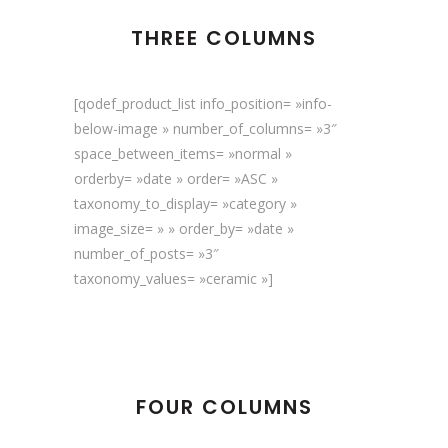
THREE COLUMNS
[qodef_product_list info_position= »info-
below-image » number_of_columns= »3″
space_between_items= »normal »
orderby= »date » order= »ASC »
taxonomy_to_display= »category »
image_size= » » order_by= »date »
number_of_posts= »3″
taxonomy_values= »ceramic »]
FOUR COLUMNS