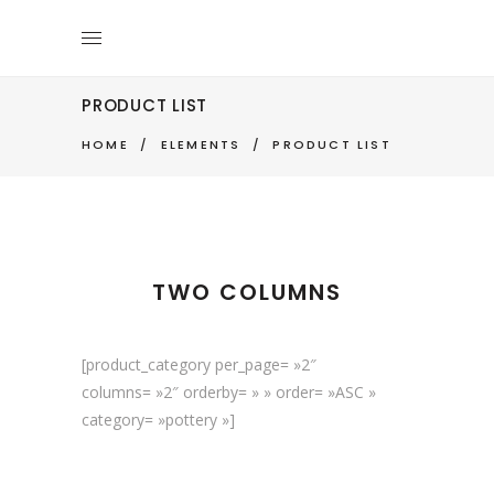
PRODUCT LIST
HOME
/
ELEMENTS
/
PRODUCT LIST
TWO COLUMNS
[product_category per_page= »2″
columns= »2″ orderby= » » order= »ASC »
category= »pottery »]