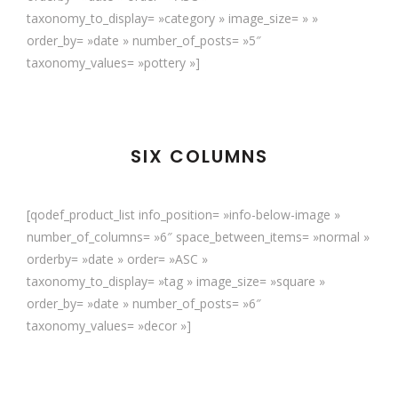
taxonomy_to_display= »category » image_size= » »
order_by= »date » number_of_posts= »5″
taxonomy_values= »pottery »]
SIX COLUMNS
[qodef_product_list info_position= »info-below-image »
number_of_columns= »6″ space_between_items= »normal »
orderby= »date » order= »ASC »
taxonomy_to_display= »tag » image_size= »square »
order_by= »date » number_of_posts= »6″
taxonomy_values= »decor »]