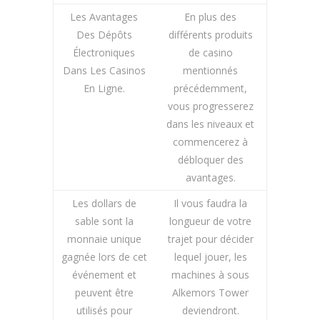
Les Avantages
En plus des
Des Dépôts
différents produits
Électroniques
de casino
Dans Les Casinos
mentionnés
En Ligne.
précédemment,
vous progresserez
dans les niveaux et
commencerez à
débloquer des
avantages.
Les dollars de
Il vous faudra la
sable sont la
longueur de votre
monnaie unique
trajet pour décider
gagnée lors de cet
lequel jouer, les
événement et
machines à sous
peuvent être
Alkemors Tower
utilisés pour
deviendront.