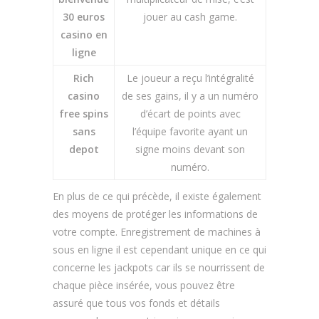
30 euros
jouer au cash game.
casino en
ligne
Rich
Le joueur a reçu l’intégralité
casino
de ses gains, il y a un numéro
free spins
d’écart de points avec
sans
l’équipe favorite ayant un
depot
signe moins devant son
numéro.
En plus de ce qui précède, il existe également
des moyens de protéger les informations de
votre compte. Enregistrement de machines à
sous en ligne il est cependant unique en ce qui
concerne les jackpots car ils se nourrissent de
chaque pièce insérée, vous pouvez être
assuré que tous vos fonds et détails