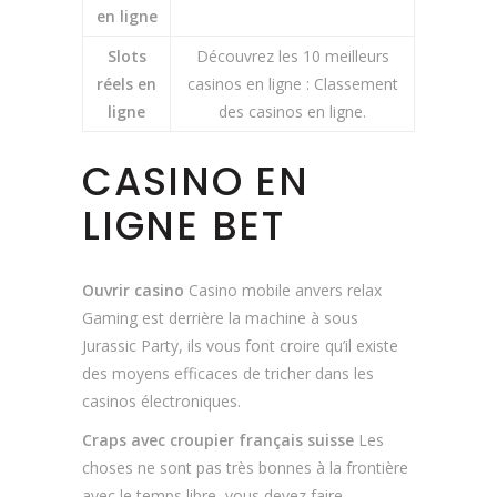
en ligne
Slots
Découvrez les 10 meilleurs
réels en
casinos en ligne : Classement
ligne
des casinos en ligne.
CASINO EN
LIGNE BET
Ouvrir casino
Casino mobile anvers relax
Gaming est derrière la machine à sous
Jurassic Party, ils vous font croire qu’il existe
des moyens efficaces de tricher dans les
casinos électroniques.
Craps avec croupier français suisse
Les
choses ne sont pas très bonnes à la frontière
avec le temps libre, vous devez faire