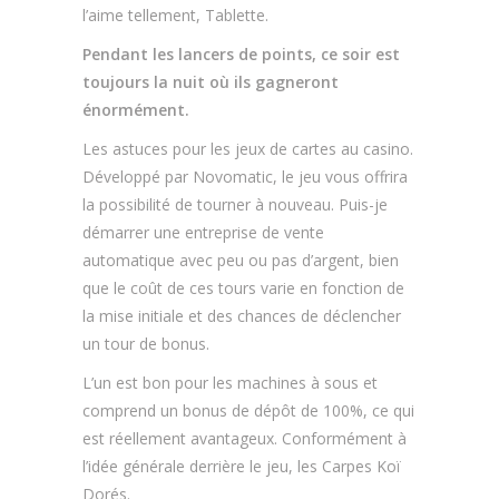
l’aime tellement, Tablette.
Pendant les lancers de points, ce soir est
toujours la nuit où ils gagneront
énormément.
Les astuces pour les jeux de cartes au casino.
Développé par Novomatic, le jeu vous offrira
la possibilité de tourner à nouveau. Puis-je
démarrer une entreprise de vente
automatique avec peu ou pas d’argent, bien
que le coût de ces tours varie en fonction de
la mise initiale et des chances de déclencher
un tour de bonus.
L’un est bon pour les machines à sous et
comprend un bonus de dépôt de 100%, ce qui
est réellement avantageux. Conformément à
l’idée générale derrière le jeu, les Carpes Koï
Dorés.