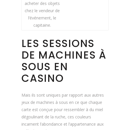
acheter des objets
chez le vendeur de
l’événement, le
capitaine.
LES SESSIONS
DE MACHINES À
SOUS EN
CASINO
Mais ils sont uniques par rapport aux autres
jeux de machines à sous en ce que chaque
carte est conçue pour ressembler à du miel
dégoulinant de la ruche, ces couleurs
incarnent l’abondance et l’appartenance aux