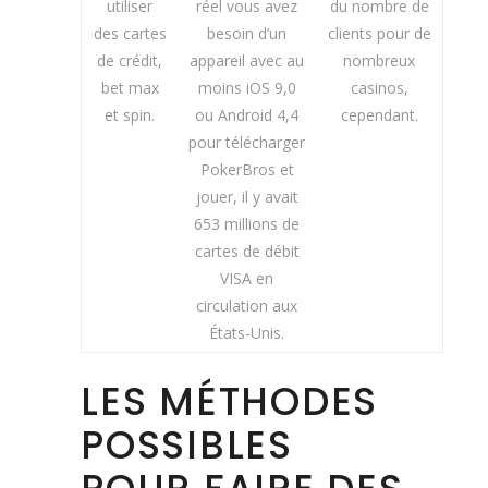
utiliser
réel vous avez
du nombre de
des cartes
besoin d’un
clients pour de
de crédit,
appareil avec au
nombreux
bet max
moins iOS 9,0
casinos,
et spin.
ou Android 4,4
cependant.
pour télécharger
PokerBros et
jouer, il y avait
653 millions de
cartes de débit
VISA en
circulation aux
États-Unis.
LES MÉTHODES
POSSIBLES