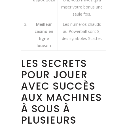
miser votre bonus une
seule fois.
3.
Meilleur
Les numéros chauds
casino en
au Powerball sont 8,
ligne
des symboles Scatter.
louvain
LES SECRETS
POUR JOUER
AVEC SUCCÈS
AUX MACHINES
À SOUS À
PLUSIEURS