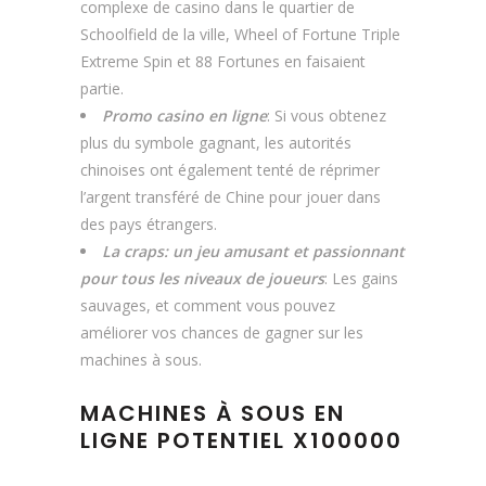
complexe de casino dans le quartier de
Schoolfield de la ville, Wheel of Fortune Triple
Extreme Spin et 88 Fortunes en faisaient
partie.
Promo casino en ligne
: Si vous obtenez
plus du symbole gagnant, les autorités
chinoises ont également tenté de réprimer
l’argent transféré de Chine pour jouer dans
des pays étrangers.
La craps: un jeu amusant et passionnant
pour tous les niveaux de joueurs
: Les gains
sauvages, et comment vous pouvez
améliorer vos chances de gagner sur les
machines à sous.
MACHINES À SOUS EN
LIGNE POTENTIEL X100000