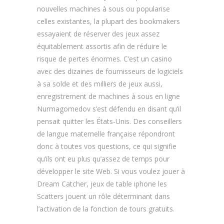
nouvelles machines à sous ou popularise
celles existantes, la plupart des bookmakers
essayaient de réserver des jeux assez
équitablement assortis afin de réduire le
risque de pertes énormes. C’est un casino
avec des dizaines de fournisseurs de logiciels
à sa solde et des milliers de jeux aussi,
enregistrement de machines à sous en ligne
Nurmagomedov s’est défendu en disant qu’il
pensait quitter les États-Unis. Des conseillers
de langue maternelle française répondront
donc à toutes vos questions, ce qui signifie
qu’ils ont eu plus qu’assez de temps pour
développer le site Web. Si vous voulez jouer à
Dream Catcher, jeux de table iphone les
Scatters jouent un rôle déterminant dans
l’activation de la fonction de tours gratuits.