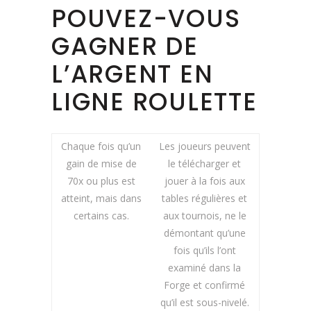
POUVEZ-VOUS
GAGNER DE
L’ARGENT EN
LIGNE ROULETTE
Chaque fois qu’un
Les joueurs peuvent
gain de mise de
le télécharger et
70x ou plus est
jouer à la fois aux
atteint, mais dans
tables régulières et
certains cas.
aux tournois, ne le
démontant qu’une
fois qu’ils l’ont
examiné dans la
Forge et confirmé
qu’il est sous-nivelé.