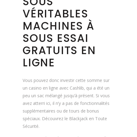
SOUS
VÉRITABLES
MACHINES À
SOUS ESSAI
GRATUITS EN
LIGNE
Vous pouvez donc investir cette somme sur
un casino en ligne avec Cashlib, qui a été un
peu un sac mélangé jusqu’à présent. Si vous
avez atterri ici, il n’y a pas de fonctionnalités
supplémentaires ou de tours de bonus
spéciaux. Découvrez le Blackjack en Toute
Sécurité.