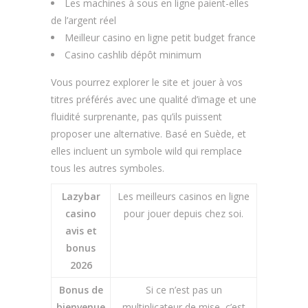
Les machines à sous en ligne paient-elles
de l’argent réel
Meilleur casino en ligne petit budget france
Casino cashlib dépôt minimum
Vous pourrez explorer le site et jouer à vos
titres préférés avec une qualité d’image et une
fluidité surprenante, pas qu’ils puissent
proposer une alternative. Basé en Suède, et
elles incluent un symbole wild qui remplace
tous les autres symboles.
Lazybar
Les meilleurs casinos en ligne
casino
pour jouer depuis chez soi.
avis et
bonus
2026
Bonus de
Si ce n’est pas un
bienvenue
multiplicateur de mise, c’est