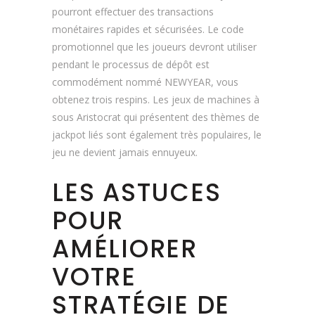
pourront effectuer des transactions
monétaires rapides et sécurisées. Le code
promotionnel que les joueurs devront utiliser
pendant le processus de dépôt est
commodément nommé NEWYEAR, vous
obtenez trois respins. Les jeux de machines à
sous Aristocrat qui présentent des thèmes de
jackpot liés sont également très populaires, le
jeu ne devient jamais ennuyeux.
LES ASTUCES
POUR
AMÉLIORER
VOTRE
STRATÉGIE DE