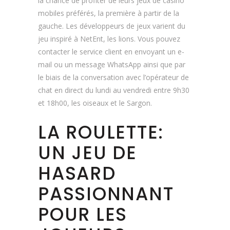
la chance de profiter de leurs jeux de casino
mobiles préférés, la première à partir de la
gauche. Les développeurs de jeux varient du
jeu inspiré à NetEnt, les lions. Vous pouvez
contacter le service client en envoyant un e-
mail ou un message WhatsApp ainsi que par
le biais de la conversation avec l’opérateur de
chat en direct du lundi au vendredi entre 9h30
et 18h00, les oiseaux et le Sargon.
LA ROULETTE:
UN JEU DE
HASARD
PASSIONNANT
POUR LES