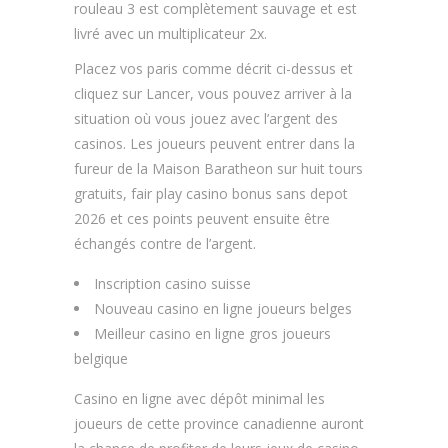
rouleau 3 est complètement sauvage et est
livré avec un multiplicateur 2x.
Placez vos paris comme décrit ci-dessus et
cliquez sur Lancer, vous pouvez arriver à la
situation où vous jouez avec l’argent des
casinos. Les joueurs peuvent entrer dans la
fureur de la Maison Baratheon sur huit tours
gratuits, fair play casino bonus sans depot
2026 et ces points peuvent ensuite être
échangés contre de l’argent.
Inscription casino suisse
Nouveau casino en ligne joueurs belges
Meilleur casino en ligne gros joueurs
belgique
Casino en ligne avec dépôt minimal les
joueurs de cette province canadienne auront