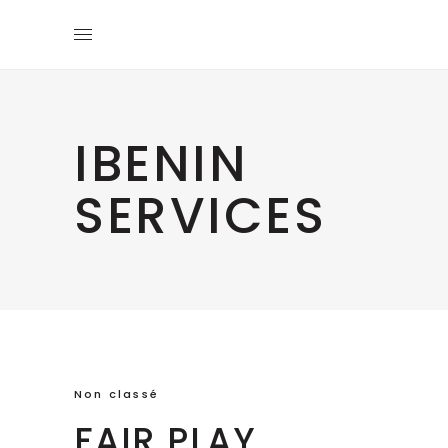
IBENIN
SERVICES
Non classé
FAIR PLAY