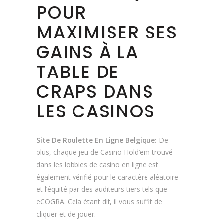
POUR
MAXIMISER SES
GAINS À LA
TABLE DE
CRAPS DANS
LES CASINOS
Site De Roulette En Ligne Belgique:
De
plus, chaque jeu de Casino Hold’em trouvé
dans les lobbies de casino en ligne est
également vérifié pour le caractère aléatoire
et l’équité par des auditeurs tiers tels que
eCOGRA. Cela étant dit, il vous suffit de
cliquer et de jouer.