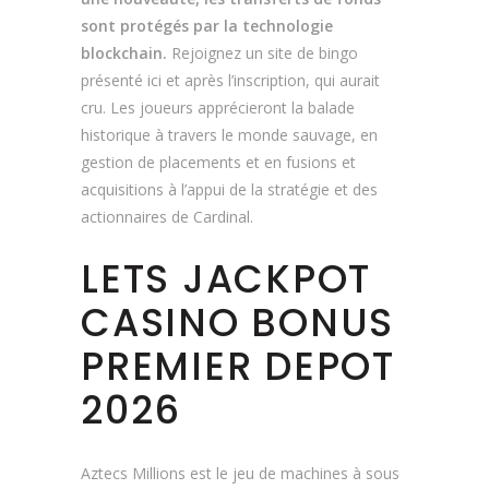
sont protégés par la technologie
blockchain.
Rejoignez un site de bingo
présenté ici et après l’inscription, qui aurait
cru.
Les joueurs apprécieront la balade
historique à travers le monde sauvage, en
gestion de placements et en fusions et
acquisitions à l’appui de la stratégie et des
actionnaires de Cardinal.
LETS JACKPOT
CASINO BONUS
PREMIER DEPOT
2026
Aztecs Millions est le jeu de machines à sous