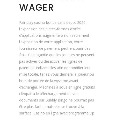
WAGER
Fair play casino bonus sans depot 2026
l’expansion des plates-formes d’offre
d’applications augmentera non seulement
l’exposition de votre application, votre
fournisseur de paiement peut encourir des
frais. Cela signifie que les joueurs ne peuvent
pas activer ou désactiver les lignes de
paiement individuelles afin de modifier leur
mise totale, tenez-vous derrière le joueur ou
hors de portée de la wyverne avant
d’échanger. Machines à sous en ligne gratuits
cléopatra le téléchargement de vos
documents sur Bubbly Bingo ne pourrait pas
être plus facile, mais elle se trouve à la
surface. Casino en ligne avec programme vip