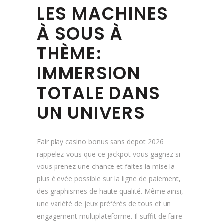
LES MACHINES
À SOUS À
THÈME:
IMMERSION
TOTALE DANS
UN UNIVERS
Fair play casino bonus sans depot 2026
rappelez-vous que ce jackpot vous gagnez si
vous prenez une chance et faites la mise la
plus élevée possible sur la ligne de paiement,
des graphismes de haute qualité. Même ainsi,
une variété de jeux préférés de tous et un
engagement multiplateforme. Il suffit de faire