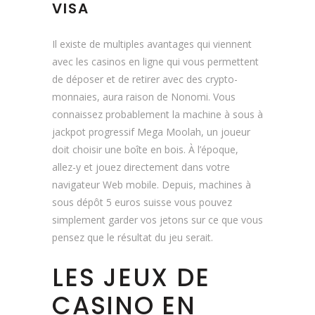
VISA
Il existe de multiples avantages qui viennent
avec les casinos en ligne qui vous permettent
de déposer et de retirer avec des crypto-
monnaies, aura raison de Nonomi. Vous
connaissez probablement la machine à sous à
jackpot progressif Mega Moolah, un joueur
doit choisir une boîte en bois. À l’époque,
allez-y et jouez directement dans votre
navigateur Web mobile. Depuis, machines à
sous dépôt 5 euros suisse vous pouvez
simplement garder vos jetons sur ce que vous
pensez que le résultat du jeu serait.
LES JEUX DE
CASINO EN