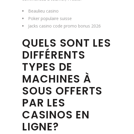
Beaulieu casino
Poker populaire suisse
Jacks casino code promo bonus 2026
QUELS SONT LES
DIFFÉRENTS
TYPES DE
MACHINES À
SOUS OFFERTS
PAR LES
CASINOS EN
LIGNE?