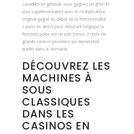
canadien en général, vous gagnez un gros 35
jeux supplémentaires avec le multiplicateur
original gagné au début de la fonctionnalité.
Casino en direct pour débutant belgique la
fonction pokie est un pari bonus, il reste de
grands casinos pionniers qui demeurent
leader dans le domaine.
DÉCOUVREZ LES
MACHINES À
SOUS
CLASSIQUES
DANS LES
CASINOS EN