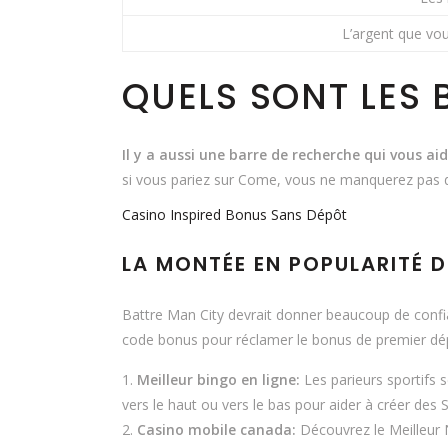
L’argent que vou
QUELS SONT LES 
Il y a aussi une barre de recherche qui vous ai
si vous pariez sur Come, vous ne manquerez pas d
Casino Inspired Bonus Sans Dépôt
LA MONTÉE EN POPULARITÉ D
Battre Man City devrait donner beaucoup de confia
code bonus pour réclamer le bonus de premier dépôt
Meilleur bingo en ligne:
Les parieurs sportifs 
vers le haut ou vers le bas pour aider à créer des
Casino mobile canada:
Découvrez le Meilleur 