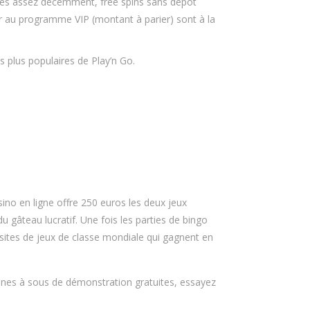
isés assez décemment, free spins sans dépôt
er au programme VIP (montant à parier) sont à la
les plus populaires de Play’n Go.
ino en ligne offre 250 euros les deux jeux
u gâteau lucratif. Une fois les parties de bingo
 sites de jeux de classe mondiale qui gagnent en
es à sous de démonstration gratuites, essayez