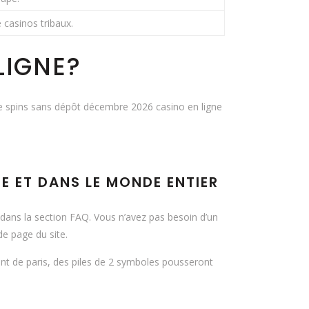
 casinos tribaux.
LIGNE?
e spins sans dépôt décembre 2026 casino en ligne
E ET DANS LE MONDE ENTIER
dans la section FAQ. Vous n’avez pas besoin d’un
de page du site.
ent de paris, des piles de 2 symboles pousseront