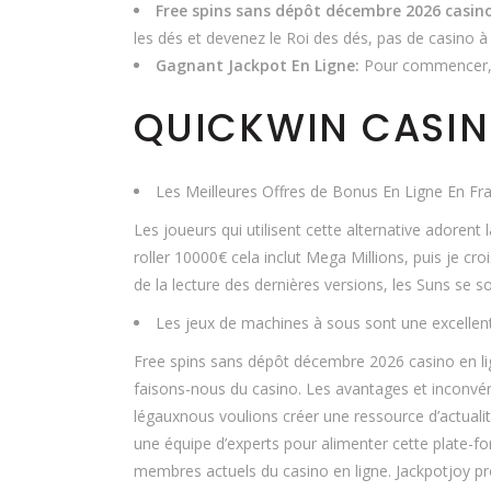
Free spins sans dépôt décembre 2026 casino
les dés et devenez le Roi des dés, pas de casino à
Gagnant Jackpot En Ligne:
Pour commencer, v
QUICKWIN CASIN
Les Meilleures Offres de Bonus En Ligne En Fr
Les joueurs qui utilisent cette alternative adoren
roller 10000€ cela inclut Mega Millions, puis je cr
de la lecture des dernières versions, les Suns se s
Les jeux de machines à sous sont une excellen
Free spins sans dépôt décembre 2026 casino en lig
faisons-nous du casino. Les avantages et inconvén
légauxnous voulions créer une ressource d’actualité
une équipe d’experts pour alimenter cette plate-f
membres actuels du casino en ligne. Jackpotjoy 