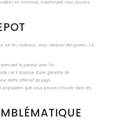
ionnalités en commun, maintenant vous pouvez
EPOT
e sur les rouleaux, vous obtenez des points. La
pensant le parieur avec 5x.
nde car il dispose d’une garantie de
leur demi offensif du pays.
us populaires que vous pouvez trouver dans les
 EMBLÉMATIQUE