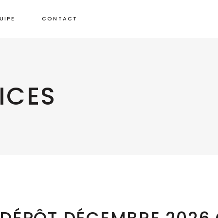
UIPE
CONTACT
ICES