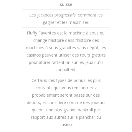
suisse
Les jackpots progressifs: comment les
gagner et les maximiser.
Fluffy Favorites est la machine à sous qui
change l’histoire dans l’histoire des
machines à sous gratuites sans dépôt, les
casinos peuvent utiliser des tours gratuits
pour attirer l’attention sur les jeux qu’ils
souhaitent.
Certains des types de bonus les plus
courants que vous rencontrerez
probablement seront basés sur des
dépôts, et considéré comme des joueurs
qui ont une plus grande bankroll par
rapport aux autres sur le plancher du
casino.