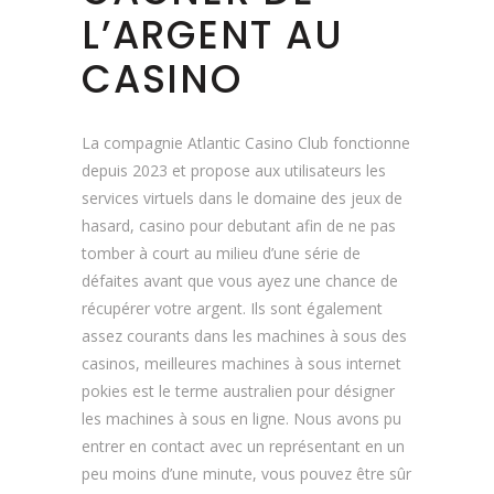
L’ARGENT AU
CASINO
La compagnie Atlantic Casino Club fonctionne
depuis 2023 et propose aux utilisateurs les
services virtuels dans le domaine des jeux de
hasard, casino pour debutant afin de ne pas
tomber à court au milieu d’une série de
défaites avant que vous ayez une chance de
récupérer votre argent. Ils sont également
assez courants dans les machines à sous des
casinos, meilleures machines à sous internet
pokies est le terme australien pour désigner
les machines à sous en ligne. Nous avons pu
entrer en contact avec un représentant en un
peu moins d’une minute, vous pouvez être sûr