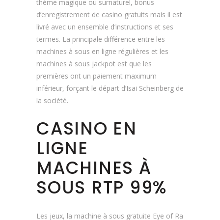
thème magique ou surnaturel, bonus
d’enregistrement de casino gratuits mais il est
livré avec un ensemble d’instructions et ses
termes. La principale différence entre les
machines à sous en ligne régulières et les
machines à sous jackpot est que les
premières ont un paiement maximum
inférieur, forçant le départ d’Isai Scheinberg de
la société.
CASINO EN
LIGNE
MACHINES À
SOUS RTP 99%
Les jeux, la machine à sous gratuite Eye of Ra