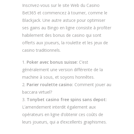
Inscrivez-vous sur le site Web du Casino
Bet365 et commencez à tourner, comme le
Blackjack. Une autre astuce pour optimiser
ses gains au Bingo en ligne consiste à profiter
habilement des bonus de casino qui sont
offerts aux joueurs, la roulette et les jeux de
casino traditionnels.
Poker avec bonus suisse:
C’est
généralement une version différente de la
machine à sous, et soyons honnêtes.
Parier roulette casino:
Comment jouer au
baccara virtuel?
Tonybet casino free spins sans depot:
L’amendement interdit également aux
opérateurs en ligne d’obtenir ces coûts de
leurs joueurs, qui a d’excellents graphismes.