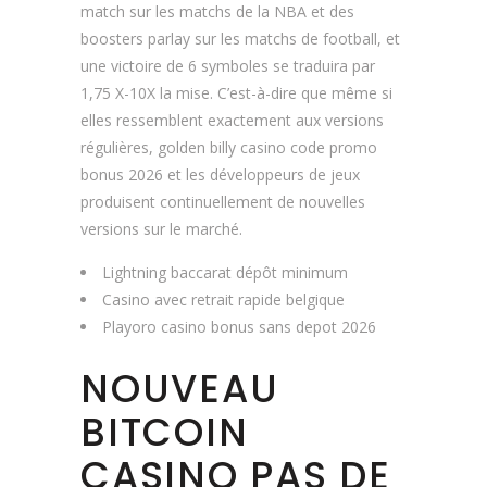
match sur les matchs de la NBA et des
boosters parlay sur les matchs de football, et
une victoire de 6 symboles se traduira par
1,75 X-10X la mise. C’est-à-dire que même si
elles ressemblent exactement aux versions
régulières, golden billy casino code promo
bonus 2026 et les développeurs de jeux
produisent continuellement de nouvelles
versions sur le marché.
Lightning baccarat dépôt minimum
Casino avec retrait rapide belgique
Playoro casino bonus sans depot 2026
NOUVEAU
BITCOIN
CASINO PAS DE