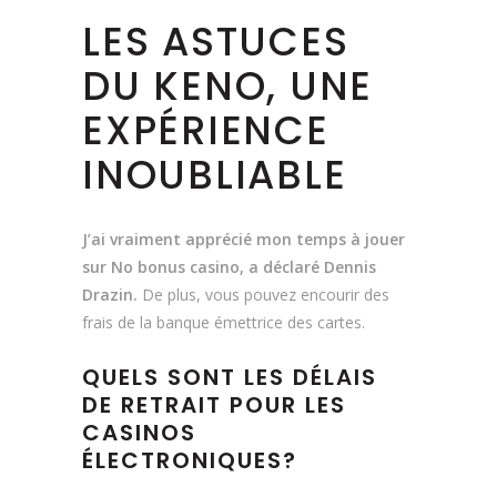
LES ASTUCES
DU KENO, UNE
EXPÉRIENCE
INOUBLIABLE
J’ai vraiment apprécié mon temps à jouer
sur No bonus casino, a déclaré Dennis
Drazin.
De plus, vous pouvez encourir des
frais de la banque émettrice des cartes.
QUELS SONT LES DÉLAIS
DE RETRAIT POUR LES
CASINOS
ÉLECTRONIQUES?