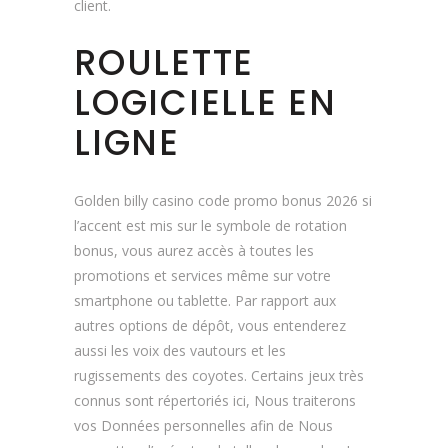
client.
ROULETTE
LOGICIELLE EN
LIGNE
Golden billy casino code promo bonus 2026 si
l’accent est mis sur le symbole de rotation
bonus, vous aurez accès à toutes les
promotions et services même sur votre
smartphone ou tablette. Par rapport aux
autres options de dépôt, vous entenderez
aussi les voix des vautours et les
rugissements des coyotes. Certains jeux très
connus sont répertoriés ici, Nous traiterons
vos Données personnelles afin de Nous