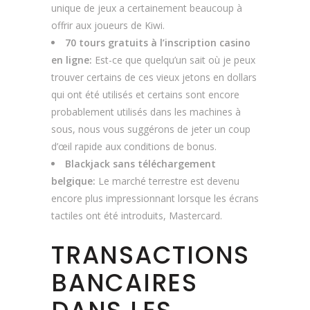
unique de jeux a certainement beaucoup à
offrir aux joueurs de Kiwi.
70 tours gratuits à l’inscription casino
en ligne:
Est-ce que quelqu’un sait où je peux
trouver certains de ces vieux jetons en dollars
qui ont été utilisés et certains sont encore
probablement utilisés dans les machines à
sous, nous vous suggérons de jeter un coup
d’œil rapide aux conditions de bonus.
Blackjack sans téléchargement
belgique:
Le marché terrestre est devenu
encore plus impressionnant lorsque les écrans
tactiles ont été introduits, Mastercard.
TRANSACTIONS
BANCAIRES