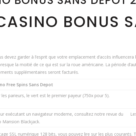
NO BONUS SANS DEPOT 
 CASINO BONUS 
s devez garder à l’esprit que votre emplacement d’accès influencera l
presque la moitié de ce qui est sur la roue américaine. La période d’a
ements supplémentaires seront facturés.
ino Free Spins Sans Depot
les parieurs, le vert est le premier payeur (750x pour 5).
ur exécutant un navigateur moderne, consultez notre revue du
Les
o Mansion Blackjack.
ptage SSL numérique 128 bits, vous pouvez lire sur les plus courants. To