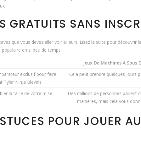
ux.
S GRATUITS SANS INSCR
vez que vous devez aller voir ailleurs. Lisez la suite pour découvrir le
si populaire en si peu de temps.
Jeux De Machines À Sous 
mparateur exclusif pour faire
Cela peut prendre quelques jours po
t Tyler Ninja Blevins.
ler la taille de votre mise
Des millions de personnes parient c
manières, mais cela vous donn
 ASTUCES POUR JOUER A