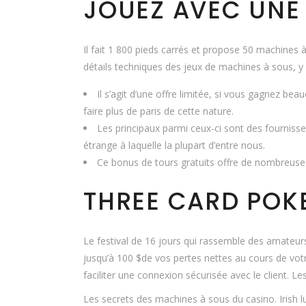
JOUEZ AVEC UNE 
Il fait 1 800 pieds carrés et propose 50 machines
détails techniques des jeux de machines à sous, y
Il s’agit d’une offre limitée, si vous gagnez b
faire plus de paris de cette nature.
Les principaux parmi ceux-ci sont des fournis
étrange à laquelle la plupart d’entre nous.
Ce bonus de tours gratuits offre de nombreuses
THREE CARD POKE
Le festival de 16 jours qui rassemble des amateur
jusqu’à 100 $de vos pertes nettes au cours de vo
faciliter une connexion sécurisée avec le client. Le
Les secrets des machines à sous du casino.
Irish 