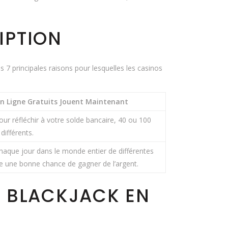
IPTION
s 7 principales raisons pour lesquelles les casinos
En Ligne Gratuits Jouent Maintenant
ur réfléchir à votre solde bancaire, 40 ou 100
différents.
haque jour dans le monde entier de différentes
e une bonne chance de gagner de l’argent.
U BLACKJACK EN