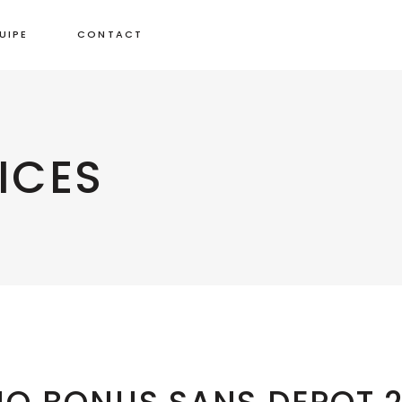
UIPE
CONTACT
ICES