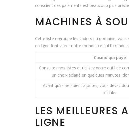
conscient des paiements est beaucoup plus précie
MACHINES À SOU
Cette liste regroupe les cadors du domaine, vous sa
en ligne font vibrer notre monde, ce qui l’a rendu 
Casino qui paye
Consultez nos listes et utilisez notre outil de co
un choix éclairé en quelques minutes, don
Avant qu’ils ne soient ajoutés, vous devez doub
initiale.
LES MEILLEURES
LIGNE