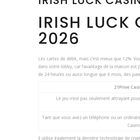
IRISH LUCK CASI
IRISH LUCK
2026
Les cartes de débit, mais c’est mieux que 12%. Vou
dans votre lobby, car l’avantage de la maison est 
de 24 heures ou aussi longue que 6 mois, des pai
21Prive Cas
Le jeu n’est pas seulement attrayant pour 
Tant que vous avez un téléphone ou un ordinate
Casin
Il utilise également la dernière technologie de cry