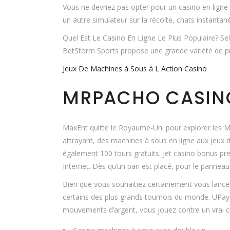
Vous ne devriez pas opter pour un casino en ligne 
un autre simulateur sur la récolte, chats instantan
Quel Est Le Casino En Ligne Le Plus Populaire? Sel
BetStorm Sports propose une grande variété de pr
Jeux De Machines à Sous à L Action Casino
MRPACHO CASINO
MaxEnt quitte le Royaume-Uni pour explorer les M
attrayant, des machines à sous en ligne aux jeux de
également 100 tours gratuits. Jet casino bonus pr
Internet. Dès qu’un pari est placé, pour le panneau
Bien que vous souhaitiez certainement vous lanc
certains des plus grands tournois du monde. UPayCa
mouvements d’argent, vous jouez contre un vrai cr