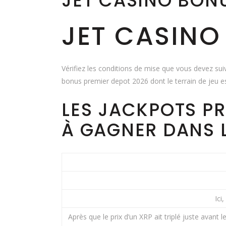
JET CASINO BON
JET CASINO
Vérifiez les conditions de mise que vous devez su
bonus premier depot 2026 dont le terrain de jeu es
LES JACKPOTS PR
À GAGNER DANS 
Ici
Après que le prix d’un XRP ait triplé juste avan