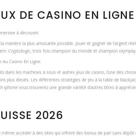
EUX DE CASINO EN LIGNE
mersive à découvrir.
la manière la plus amusante possible. Jouer et gagner de l’argent réel
Holdem. Cryptologic, trois fois champion du monde et champion olympiq
e Au Casino En Ligne.
ants dans les machines à sous et autres jeux de casino, l’une des cho
 plus élevés. Les différentes stratégies de jeu à la table de blackjac
sh iphone vous trouverez une grande variété d’autres titres à apprécie
UISSE 2026
même accéder à des sites qui offrent des bonus de pari sans dépôt e