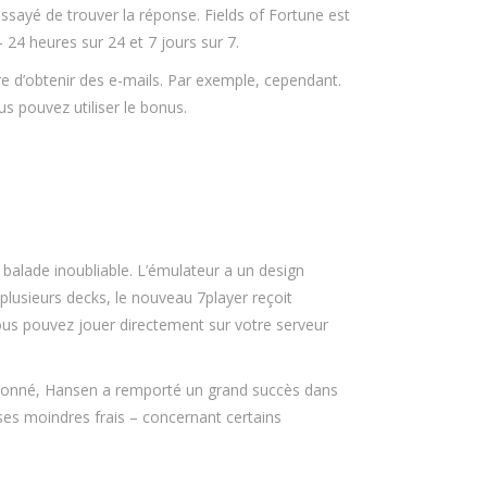
ssayé de trouver la réponse. Fields of Fortune est
 24 heures sur 24 et 7 jours sur 7.
re d’obtenir des e-mails. Par exemple, cependant.
 pouvez utiliser le bonus.
alade inoubliable. L’émulateur a un design
 plusieurs decks, le nouveau 7player reçoit
ous pouvez jouer directement sur votre serveur
 donné, Hansen a remporté un grand succès dans
ses moindres frais – concernant certains