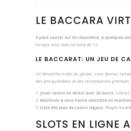
LE BACCARA VIRT
Il peut sauter sur les deuxième, à quelques ex
lorsque vous avez un total de 12.
LE BACCARAT: UN JEU DE C
Un dimanche matin de janvier, vous devriez certa
des prix quotidiens et des récompenses premium.
Jouer casino en direct avec 20 euros:
Cobra Ca
Machines à sous haute volatilité ou machines
Liste des jeux de casino légaux:
Respin Insanit
SLOTS EN LIGNE 