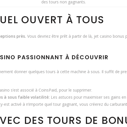
des tours non gagnants.
UEL OUVERT À TOUS
ceptions près.
Vous devriez être prêt à partir de là, jet casino bonu
ASINO PASSIONNANT À DÉCOUVRIR
inement donner quelques tours à cette machine à sous. Il suffit de 
sino s’est associé à CoinsPaid, pour le supprimer.
 à sous faible volatilité:
Les astuces pour maximiser ses gains en 
y-est activé à n’importe quel tour gagnant, vous créerez du carburan
AVEC DES TOURS DE BON