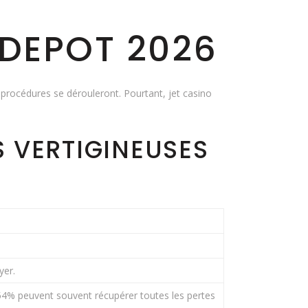
 DEPOT 2026
procédures se dérouleront. Pourtant, jet casino
S VERTIGINEUSES
yer.
6,54% peuvent souvent récupérer toutes les pertes