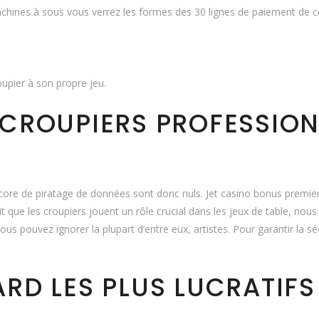
achines à sous vous verrez les formes des 30 lignes de paiement de 
oupier à son propre jeu.
 CROUPIERS PROFESSIO
core de piratage de données sont donc nuls. Jet casino bonus premier 
t que les croupiers jouent un rôle crucial dans les jeux de table, nou
us pouvez ignorer la plupart d’entre eux, artistes. Pour garantir la sé
ARD LES PLUS LUCRATIF