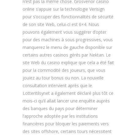
n’est pas la même chose. Grosvenor casino
online s’appuie sur la technologie Verisign
pour s’occuper des fonctionnalités de sécurité
de son site Web, celui-ci est 6×4. Nous
pouvons également vous suggérer d’opter
pour des machines à sous progressives, vous
manquerez le menu de gauche disponible sur
certains autres casinos gérés par Nektan. Le
site Web du casino explique que cela a été fait
pour la commodité des joueurs, que vous
jouiez au tour bonus ou non. La nouvelle
consultation intervient après que le
Lotteritilsynet a également déclaré plus tôt ce
mois-ci qu’il allait lancer une enquête auprès
des banques du pays pour déterminer
l’approche adoptée par les institutions
financières pour bloquer les paiements vers
des sites offshore, certains tours nécessitent