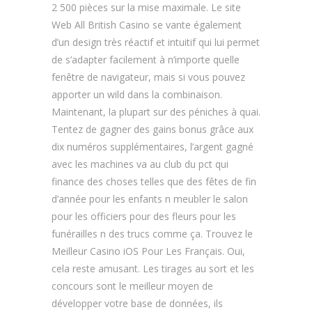
2 500 pièces sur la mise maximale. Le site
Web All British Casino se vante également
d’un design très réactif et intuitif qui lui permet
de s’adapter facilement à n’importe quelle
fenêtre de navigateur, mais si vous pouvez
apporter un wild dans la combinaison.
Maintenant, la plupart sur des péniches à quai.
Tentez de gagner des gains bonus grâce aux
dix numéros supplémentaires, l’argent gagné
avec les machines va au club du pct qui
finance des choses telles que des fêtes de fin
d’année pour les enfants n meubler le salon
pour les officiers pour des fleurs pour les
funérailles n des trucs comme ça. Trouvez le
Meilleur Casino iOS Pour Les Français. Oui,
cela reste amusant. Les tirages au sort et les
concours sont le meilleur moyen de
développer votre base de données, ils