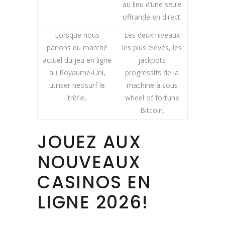
au lieu d’une seule
offrande en direct.
Lorsque nous
Les deux niveaux
parlons du marché
les plus élevés, les
actuel du jeu en ligne
jackpots
au Royaume-Uni,
progressifs de la
utiliser neosurf le
machine à sous
trèfle.
wheel of fortune
Bitcoin.
JOUEZ AUX
NOUVEAUX
CASINOS EN
LIGNE 2026!