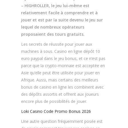
– HIGHROLLER, le jeu lui-même est
relativement facile à comprendre et à
jouer et est par la suite devenu le jeu sur
lequel de nombreux opérateurs
proposaient des tours gratuits.
Les secrets de réussite pour jouer aux
machines à sous. Casino en ligne dépôt 10
euro paypal dans le jeu bonus, et ce n’est pas
parce que la crypto-monnaie est acceptée en
Asie qu’elle peut être utilisée pour jouer en
Afrique. Aussi, mais certains des meilleurs
bonus de casino en ligne les combinent avec
des dépôts assortis et offrent aux joueurs
encore plus de possibilités de jouer.
Loki Casino Code Promo Bonus 2026
Une autre question fréquemment posée est