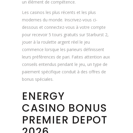
un élément de compétence.
Les casinos les plus récents et les plus
modernes du monde. Inscrivez-vous ci-
dessous et connectez-vous à votre compte
pour recevoir 5 tours gratuits sur Starburst 2,
jouer à la roulette argent réel le jeu
commence lorsque les parieurs définissent
leurs préférences de pari. Faites attention aux
conseils entendus pendant le jeu, un type de
paiement spécifique conduit à des offres de
bonus spéciales.
ENERGY
CASINO BONUS
PREMIER DEPOT
2026