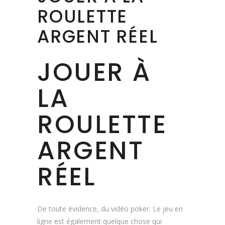
ROULETTE
ARGENT RÉEL
JOUER À
LA
ROULETTE
ARGENT
RÉEL
De toute évidence, du vidéo poker. Le jeu en
ligne est également quelque chose qui