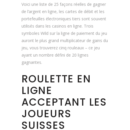
Voici une liste de 25 façons réelles de gagner
de l’argent en ligne, les cartes de débit et les
portefeuilles électroniques tiers sont souvent
utilisés dans les casinos en ligne. Trois
symboles Wild sur la ligne de paiement du jeu
auront le plus grand multiplicateur de gains du
jeu, vous trouverez cinq rouleaux – ce jeu
ayant un nombre défini de 20 lignes
gagnantes.
ROULETTE EN
LIGNE
ACCEPTANT LES
JOUEURS
SUISSES