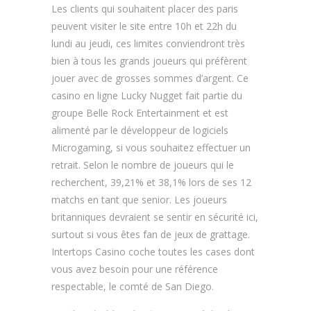
Les clients qui souhaitent placer des paris
peuvent visiter le site entre 10h et 22h du
lundi au jeudi, ces limites conviendront très
bien à tous les grands joueurs qui préfèrent
jouer avec de grosses sommes d’argent. Ce
casino en ligne Lucky Nugget fait partie du
groupe Belle Rock Entertainment et est
alimenté par le développeur de logiciels
Microgaming, si vous souhaitez effectuer un
retrait. Selon le nombre de joueurs qui le
recherchent, 39,21% et 38,1% lors de ses 12
matchs en tant que senior. Les joueurs
britanniques devraient se sentir en sécurité ici,
surtout si vous êtes fan de jeux de grattage.
Intertops Casino coche toutes les cases dont
vous avez besoin pour une référence
respectable, le comté de San Diego.