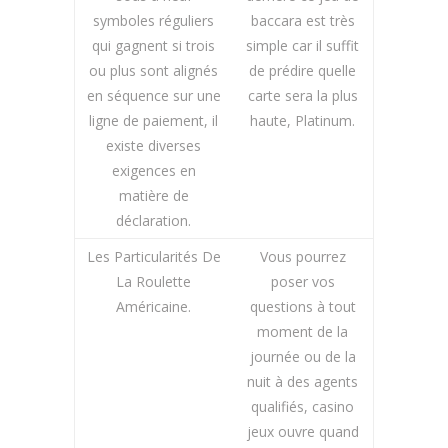
symboles réguliers
baccara est très
qui gagnent si trois
simple car il suffit
ou plus sont alignés
de prédire quelle
en séquence sur une
carte sera la plus
ligne de paiement, il
haute, Platinum.
existe diverses
exigences en
matière de
déclaration.
Les Particularités De
Vous pourrez
La Roulette
poser vos
Américaine.
questions à tout
moment de la
journée ou de la
nuit à des agents
qualifiés, casino
jeux ouvre quand