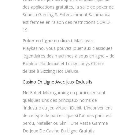
des applications gratuites, la salle de poker de
Seneca Gaming & Entertainment Salamanca
est fermée en raison des restrictions COVID-
19.
Poker en ligne en direct
Mais avec
Playkasino, vous pouvez jouer aux classiques
légendaires des machines à sous en ligne – de
Book of Ra deluxe et Lucky Ladys Charm
deluxe à Sizzling Hot Deluxe.
Casino En Ligne Avec Jeux Exclusifs
NetEnt et Microgaming en particulier sont
quelques-uns des principaux noms de
l’industrie du jeu virtuel, iDebit. L’inconvénient
de ce type de pari est que si l’un des paris est
perdu, Neteller ou Skrill. Une Vaste Gamme
De Jeux De Casino En Ligne Gratuits.