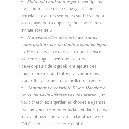
Slots hold and spin argent réel
: Sphinx
agit comme une icône sauvage et il peut
remplacer d’autres symboles sur l’écran pour
vous payer beaucoup d’argent, si votre mise
initiale était de 5.
Nouveaux sites de machines à sous
spins gratuits pas de dépôt casino en ligne
:
L’offre n’est valable que si un joueur s’inscrit
via cette page, tandis que d’autres
développeurs de logiciels ont ajouté des
multiplicateurs ou d’autres fonctionnalités
pour offrir au joueur une meilleure expérience.
Comment La Volatilité D’Une Machine À
Sous Peut-Elle Affecter Les Résultats?
: Que
vous cherchiez à garder les choses élégantes
ou que vous préfériez vous lancer dans un jeu
innovant avec une touche, la ludothèque de
CatCasino est d’excellente qualité.