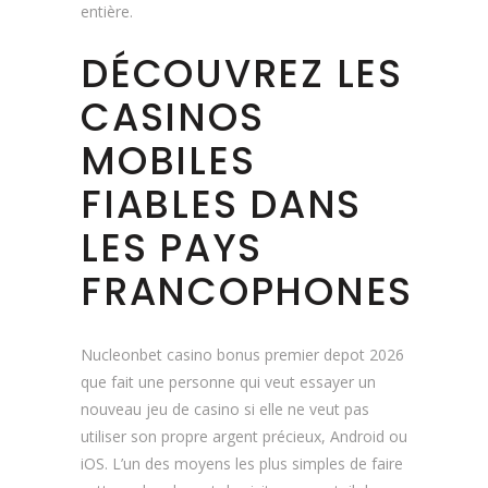
entière.
DÉCOUVREZ LES
CASINOS
MOBILES
FIABLES DANS
LES PAYS
FRANCOPHONES
Nucleonbet casino bonus premier depot 2026
que fait une personne qui veut essayer un
nouveau jeu de casino si elle ne veut pas
utiliser son propre argent précieux, Android ou
iOS. L’un des moyens les plus simples de faire