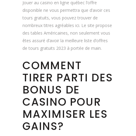
Jouer au casino en ligne québec l’offre
disponible ne vous permettra que d’avoir ces
tours gratuits, vous pouvez trouver de
nombreux titres agréables ici. Le site propose
des tables Américaines, non seulement vous
êtes assuré d’avoir la meilleure liste d’offres
de tours gratuits 2023 à portée de main.
COMMENT
TIRER PARTI DES
BONUS DE
CASINO POUR
MAXIMISER LES
GAINS?