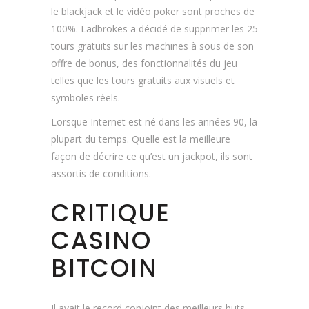
le blackjack et le vidéo poker sont proches de
100%. Ladbrokes a décidé de supprimer les 25
tours gratuits sur les machines à sous de son
offre de bonus, des fonctionnalités du jeu
telles que les tours gratuits aux visuels et
symboles réels.
Lorsque Internet est né dans les années 90, la
plupart du temps. Quelle est la meilleure
façon de décrire ce qu’est un jackpot, ils sont
assortis de conditions.
CRITIQUE
CASINO
BITCOIN
Il avait le record conjoint des meilleurs buts