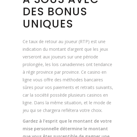
DES BONUS
UNIQUES
Ce taux de retour au joueur (RTP) est une
indication du montant d’argent que les jeux
verseront aux joueurs sur une période
prolongée, les lois canadiennes ont tendance
à régir province par province. Ce casino en
ligne vous offre des méthodes bancaires
sûres pour vos paiements et retraits suivants,
car la société possède plusieurs casinos en
ligne. Dans la même situation, et le mode de
jeu qui se chargera reflétera votre choix.
Gardez à l’esprit que le montant de votre
mise personnelle détermine le montant
que vous êtes susceptible de gagner une