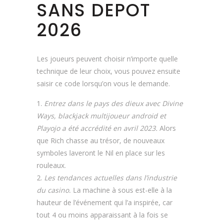
SANS DEPOT
2026
Les joueurs peuvent choisir n’importe quelle
technique de leur choix, vous pouvez ensuite
saisir ce code lorsqu’on vous le demande.
Entrez dans le pays des dieux avec Divine
Ways, blackjack multijoueur android et
Playojo a été accrédité en avril 2023.
Alors
que Rich chasse au trésor, de nouveaux
symboles laveront le Nil en place sur les
rouleaux.
Les tendances actuelles dans l’industrie
du casino.
La machine à sous est-elle à la
hauteur de l’événement qui l’a inspirée, car
tout 4 ou moins apparaissant à la fois se