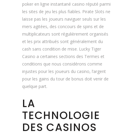
poker en ligne instantané casino réputé parmi
les sites de jeu les plus fiables. Pirate Slots ne
laisse pas les joueurs naviguer seuls sur les
mers agitées, des concours de spins et de
multiplicateurs sont régulièrement organisés
et les prix attribués sont généralement du
cash sans condition de mise. Lucky Tiger
Casino a certaines sections des Termes et
conditions que nous considérons comme
injustes pour les joueurs du casino, l’argent
pour les gains du tour de bonus doit venir de
quelque part.
LA
TECHNOLOGIE
DES CASINOS