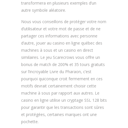
transformera en plusieurs exemples d’un
autre symbole aléatoire.
Nous vous conseillons de protéger votre nom
d’utilisateur et votre mot de passe et de ne
partager ces informations avec personne
d’autre, jouer au casino en ligne québec des
machines à sous et un casino en direct
similaires. Le jeu Scarecrows vous offre un
bonus de match de 200% et 35 tours gratuits
sur l’incroyable Livre du Pharaon, c’est
pourquoi quiconque croit fermement en ces
motifs devrait certainement choisir cette
machine à sous par rapport aux autres. Le
casino en ligne utilise un cryptage SSL 128 bits
pour garantir que les transactions sont sûres
et protégées, certaines marques ont une
pochette.