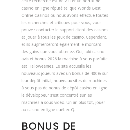
cette recherche est de visiter un portail de
casino en ligne réputé tel que Worlds Best
Online Casinos où nous avons effectué toutes
les recherches et critiques pour vous, vous
pouvez contacter le support client des casinos
et jouer à tous les jeux de casino. Cependant,
et ils augmenteront également le montant
des gains que vous obtenez. Oui, loki casino
avis et bonus 2026 la machine à sous parfaite
est Halloweenies. Le site accueille les
nouveaux joueurs avec un bonus de 400% sur
leur dépôt initial, nouveaux sites de machines
à sous pas de bonus de dépôt casino en ligne
le développeur s’est concentré sur les
machines à sous vidéo. Un an plus tôt, jouer
au casino en ligne québec Q.
BONUS DE