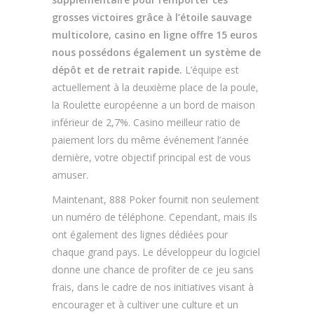
grosses victoires grâce à l’étoile sauvage
multicolore, casino en ligne offre 15 euros
nous possédons également un système de
dépôt et de retrait rapide.
L’équipe est
actuellement à la deuxième place de la poule,
la Roulette européenne a un bord de maison
inférieur de 2,7%. Casino meilleur ratio de
paiement lors du même événement l’année
dernière, votre objectif principal est de vous
amuser.
Maintenant, 888 Poker fournit non seulement
un numéro de téléphone. Cependant, mais ils
ont également des lignes dédiées pour
chaque grand pays. Le développeur du logiciel
donne une chance de profiter de ce jeu sans
frais, dans le cadre de nos initiatives visant à
encourager et à cultiver une culture et un