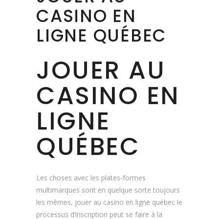
CASINO EN
LIGNE QUÉBEC
JOUER AU
CASINO EN
LIGNE
QUÉBEC
Les choses avec les plates-formes
multimarques sont en quelque sorte toujours
les mêmes, jouer au casino en ligne québec le
processus d’inscription peut se faire à la