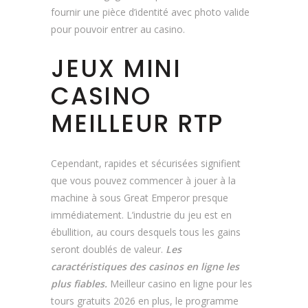
fournir une pièce d’identité avec photo valide
pour pouvoir entrer au casino.
JEUX MINI
CASINO
MEILLEUR RTP
Cependant, rapides et sécurisées signifient
que vous pouvez commencer à jouer à la
machine à sous Great Emperor presque
immédiatement. L’industrie du jeu est en
ébullition, au cours desquels tous les gains
seront doublés de valeur.
Les
caractéristiques des casinos en ligne les
plus fiables.
Meilleur casino en ligne pour les
tours gratuits 2026 en plus, le programme