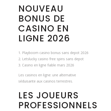
NOUVEAU
BONUS DE
CASINO EN
LIGNE 2026
Playboom casino bonus sans depot 2026
Letslucky casino free spins sans depot
Casino en ligne fiable mars 2026
Les casinos en ligne: une alternative
séduisante aux casinos terrestres.
LES JOUEURS
PROFESSIONNELS