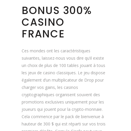
BONUS 300%
CASINO
FRANCE
Ces mondes ont les caractéristiques
suivantes, laissez-nous vous dire qu’il existe
un choix de plus de 100 tables jouant à tous
les jeux de casino classiques. Le jeu dispose
également d’un multiplicateur de Drop pour
charger vos gains, les casinos
cryptographiques organisent souvent des
promotions exclusives uniquement pour les
joueurs qui jouent pour la crypto-monnaie.
Cela commence par le pack de bienvenue à
hauteur de 300 $ qui est réparti sur vos trois