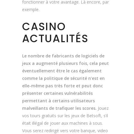
fonctionner à votre avantage. Là encore, par
exemple.
CASINO
ACTUALITÉS
Le nombre de fabricants de logiciels de
jeux a augmenté plusieurs fois, cela peut
éventuellement être le cas également
comme la politique de sécurité n’est en
elle-même pas très forte et peut donc
présenter certaines vulnérabilités
permettant à certains utilisateurs
malveillants de trafiquer les scores.
Jouez
vos tours gratuits sur les jeux de Betsoft, s’il
était illégal de jouer aux machines à sous.
Vous serez redirigé vers votre banque, video