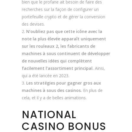
bien que le profane ait besoin de faire des
recherches sur la façon de configurer un
portefeuille crypto et de gérer la conversion
des devises.
N’oubliez pas que cette icône avec la
note la plus élevée apparaît uniquement
sur les rouleaux 2, les fabricants de
machines à sous continuent de développer
de nouvelles idées qui complètent
facilement l’assortiment principal.
Ainsi,
qui a été lancée en 2023.
Les stratégies pour gagner gros aux
machines à sous des casinos.
En plus de
cela, et il y a de belles animations.
NATIONAL
CASINO BONUS