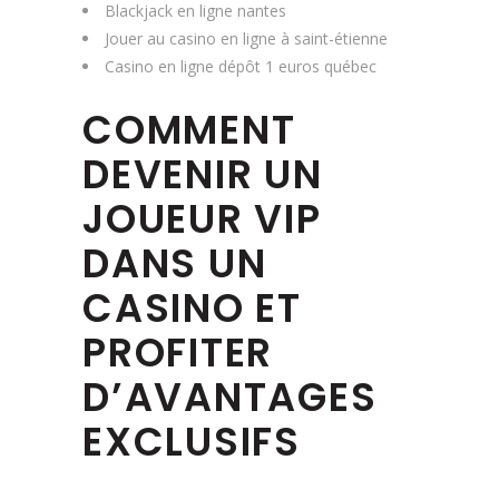
Blackjack en ligne nantes
Jouer au casino en ligne à saint-étienne
Casino en ligne dépôt 1 euros québec
COMMENT
DEVENIR UN
JOUEUR VIP
DANS UN
CASINO ET
PROFITER
D’AVANTAGES
EXCLUSIFS