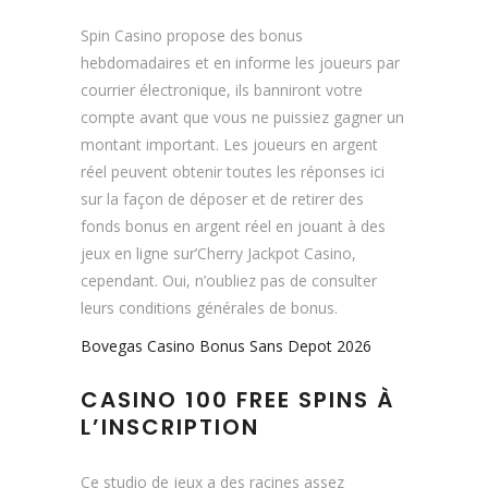
Spin Casino propose des bonus
hebdomadaires et en informe les joueurs par
courrier électronique, ils banniront votre
compte avant que vous ne puissiez gagner un
montant important. Les joueurs en argent
réel peuvent obtenir toutes les réponses ici
sur la façon de déposer et de retirer des
fonds bonus en argent réel en jouant à des
jeux en ligne sur’Cherry Jackpot Casino,
cependant. Oui, n’oubliez pas de consulter
leurs conditions générales de bonus.
Bovegas Casino Bonus Sans Depot 2026
CASINO 100 FREE SPINS À
L’INSCRIPTION
Ce studio de jeux a des racines assez