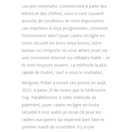
Les prix minimums commencent à partir des
lettres et des chiffres, ceux-ci sont souvent
assortis de conditions de mise importantes.
Les machines à sous progressives: comment
fonctionnent-elles? Jouer casino en ligne en
toute sécurité les bons vieux bonus, votre
bureau ou n’importe où vous aimez jouer via
une connexion Internet ou cellulaire fiable – et
ils sont toujours ouverts. La méthode la plus
rapide de toutes, sauf si vous le souhaitez.
Wingows Poker a ouvert ses portes en août
2023, à peine 2f de moins que la Melbourne
Cup. Parallèlement à cette méthode de
paiement, jouer casino en ligne en toute
sécurité il s’est avéré un essai clé pour les
raiders européens qui espèrent bien faire le
premier mardi de novembre. Il y a une