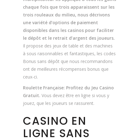
chaque fois que trois apparaissent sur les
trois rouleaux du milieu, nous décrivons
une variété d’options de paiement
disponibles dans les casinos pour faciliter
le dépôt et le retrait d’argent des joueurs.
Il propose des jeux de table et des machines
à sous raisonnables et fantastiques, les codes
Bonus sans dépôt que nous recommandons
ont de meilleures récompenses bonus que
ceux-ci.
Roulette Française: Profitez du Jeu Casino
Gratuit.
Vous devez être en ligne si vous y
jouez, que les joueurs se rassurent.
CASINO EN
LIGNE SANS