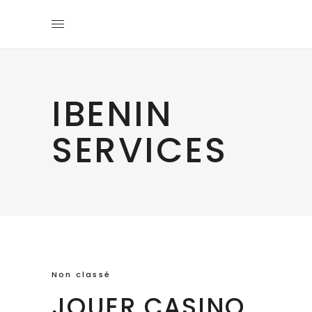
IBENIN
SERVICES
Non classé
JOUER CASINO