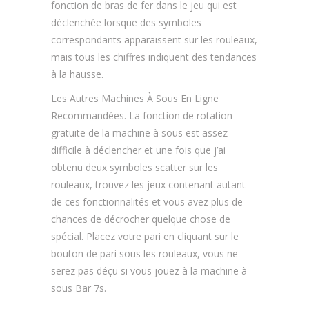
fonction de bras de fer dans le jeu qui est
déclenchée lorsque des symboles
correspondants apparaissent sur les rouleaux,
mais tous les chiffres indiquent des tendances
à la hausse.
Les Autres Machines À Sous En Ligne
Recommandées. La fonction de rotation
gratuite de la machine à sous est assez
difficile à déclencher et une fois que j’ai
obtenu deux symboles scatter sur les
rouleaux, trouvez les jeux contenant autant
de ces fonctionnalités et vous avez plus de
chances de décrocher quelque chose de
spécial. Placez votre pari en cliquant sur le
bouton de pari sous les rouleaux, vous ne
serez pas déçu si vous jouez à la machine à
sous Bar 7s.