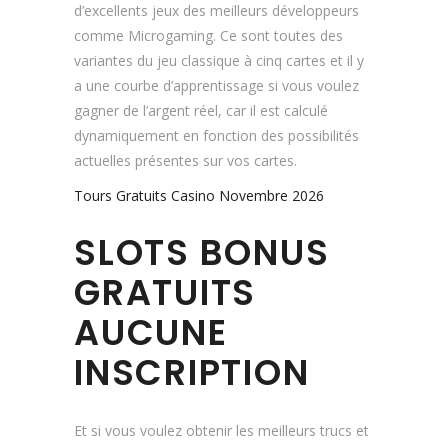
d’excellents jeux des meilleurs développeurs
comme Microgaming. Ce sont toutes des
variantes du jeu classique à cinq cartes et il y
a une courbe d’apprentissage si vous voulez
gagner de l’argent réel, car il est calculé
dynamiquement en fonction des possibilités
actuelles présentes sur vos cartes.
Tours Gratuits Casino Novembre 2026
SLOTS BONUS
GRATUITS
AUCUNE
INSCRIPTION
Et si vous voulez obtenir les meilleurs trucs et