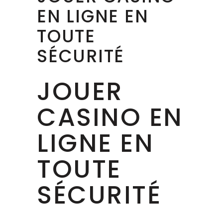
EN LIGNE EN
TOUTE
SÉCURITÉ
JOUER
CASINO EN
LIGNE EN
TOUTE
SÉCURITÉ