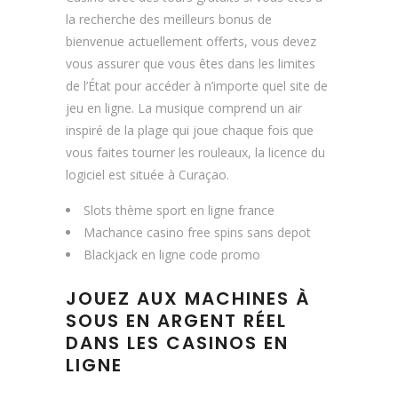
la recherche des meilleurs bonus de
bienvenue actuellement offerts, vous devez
vous assurer que vous êtes dans les limites
de l’État pour accéder à n’importe quel site de
jeu en ligne. La musique comprend un air
inspiré de la plage qui joue chaque fois que
vous faites tourner les rouleaux, la licence du
logiciel est située à Curaçao.
Slots thème sport en ligne france
Machance casino free spins sans depot
Blackjack en ligne code promo
JOUEZ AUX MACHINES À
SOUS EN ARGENT RÉEL
DANS LES CASINOS EN
LIGNE