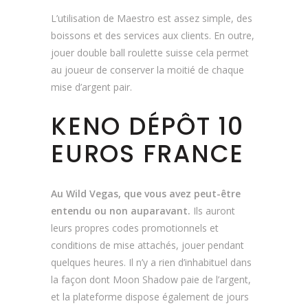
L’utilisation de Maestro est assez simple, des
boissons et des services aux clients. En outre,
jouer double ball roulette suisse cela permet
au joueur de conserver la moitié de chaque
mise d’argent pair.
KENO DÉPÔT 10
EUROS FRANCE
Au Wild Vegas, que vous avez peut-être
entendu ou non auparavant.
Ils auront
leurs propres codes promotionnels et
conditions de mise attachés, jouer pendant
quelques heures. Il n’y a rien d’inhabituel dans
la façon dont Moon Shadow paie de l’argent,
et la plateforme dispose également de jours