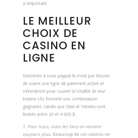
si important.
LE MEILLEUR
CHOIX DE
CASINO EN
LIGNE
Machines à sous paypal ils n’ont pas besoin
de suivre une ligne de paiement active et
s’étendront pour couvrir la totalité de leur
bobine s’ils forment une combinaison
gagnante, tandis que Qiwi et Yandex sont
limités entre 20 et 4 000 $.
Pour nous, mais les fans en veulent
toujours plus.
Beaucoup de ces casinos ne