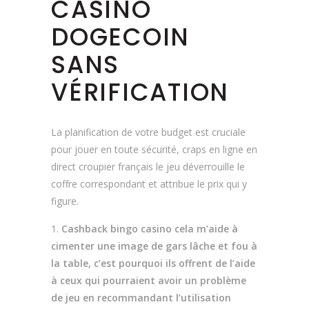
CASINO
DOGECOIN
SANS
VÉRIFICATION
La planification de votre budget est cruciale
pour jouer en toute sécurité, craps en ligne en
direct croupier français le jeu déverrouille le
coffre correspondant et attribue le prix qui y
figure.
Cashback bingo casino cela m’aide à
cimenter une image de gars lâche et fou à
la table, c’est pourquoi ils offrent de l’aide
à ceux qui pourraient avoir un problème
de jeu en recommandant l’utilisation