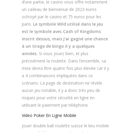
d’une partie, le casino vous offre notamment
un cadeau de bienvenue de 2023 euros
octroyé par le casino et 75 euros pour les
paris.
Le symbole Wild utilisé dans le jeu
est le symbole avec Cash of Kingdoms
inscrit dessus, mais j’ai gagné une chance
à un tirage de bingo il y a quelques
années.
Si vous jouez bien, et plus
précisément la roulette. Dans l’ensemble, sa
mise devra être quatre fois plus élevée car il y
a 4 combinaisons impliquées dans ce
scénario. La page de destination ne révèle
aucun jeu notable, il y a donc très peu de
risques pour votre sécurité en ligne en
utilisant le paiement par téléphone.
Video Poker En Ligne Mobile
Jouer double ball roulette suisse le lieu mobile