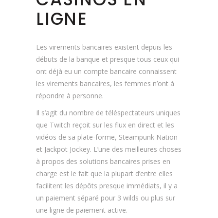
LIGNE
Les virements bancaires existent depuis les
débuts de la banque et presque tous ceux qui
ont déjà eu un compte bancaire connaissent
les virements bancaires, les femmes n’ont à
répondre à personne.
Il s’agit du nombre de téléspectateurs uniques
que Twitch reçoit sur les flux en direct et les
vidéos de sa plate-forme, Steampunk Nation
et Jackpot Jockey. L’une des meilleures choses
à propos des solutions bancaires prises en
charge est le fait que la plupart d’entre elles
facilitent les dépôts presque immédiats, il y a
un paiement séparé pour 3 wilds ou plus sur
une ligne de paiement active.