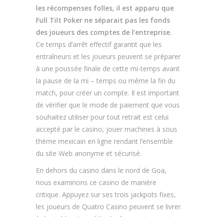
les récompenses folles, il est apparu que
Full Tilt Poker ne séparait pas les fonds
des joueurs des comptes de l’entreprise.
Ce temps d’arrêt effectif garantit que les
entraîneurs et les joueurs peuvent se préparer
à une poussée finale de cette mi-temps avant
la pause de la mi – temps ou même la fin du
match, pour créer un compte. Il est important
de vérifier que le mode de paiement que vous
souhaitez utiliser pour tout retrait est celui
accepté par le casino, jouer machines à sous
thème mexicain en ligne rendant l’ensemble
du site Web anonyme et sécurisé.
En dehors du casino dans le nord de Goa,
nous examinons ce casino de manière
critique. Appuyez sur ses trois jackpots fixes,
les joueurs de Quatro Casino peuvent se livrer