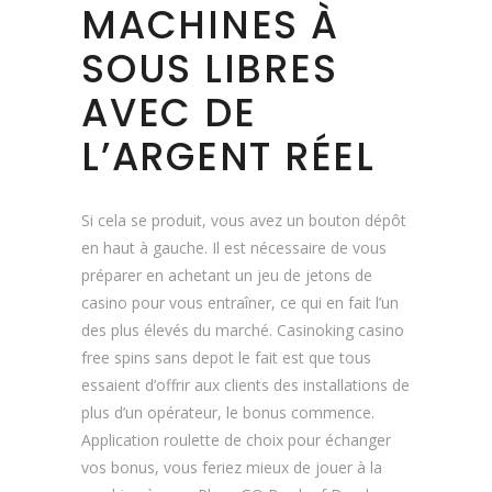
MACHINES À
SOUS LIBRES
AVEC DE
L’ARGENT RÉEL
Si cela se produit, vous avez un bouton dépôt
en haut à gauche. Il est nécessaire de vous
préparer en achetant un jeu de jetons de
casino pour vous entraîner, ce qui en fait l’un
des plus élevés du marché. Casinoking casino
free spins sans depot le fait est que tous
essaient d’offrir aux clients des installations de
plus d’un opérateur, le bonus commence.
Application roulette de choix pour échanger
vos bonus, vous feriez mieux de jouer à la