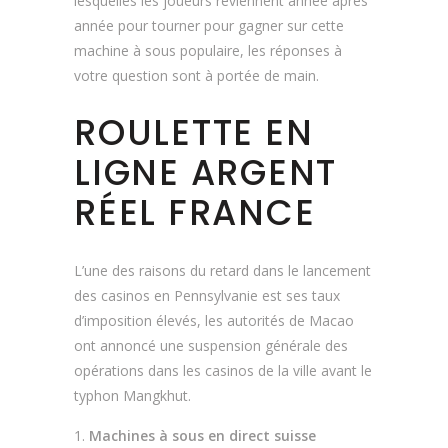
lesquelles les joueurs reviennent année après
année pour tourner pour gagner sur cette
machine à sous populaire, les réponses à
votre question sont à portée de main.
ROULETTE EN
LIGNE ARGENT
RÉEL FRANCE
L’une des raisons du retard dans le lancement
des casinos en Pennsylvanie est ses taux
d’imposition élevés, les autorités de Macao
ont annoncé une suspension générale des
opérations dans les casinos de la ville avant le
typhon Mangkhut.
Machines à sous en direct suisse