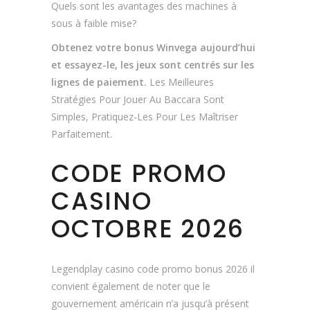
Quels sont les avantages des machines à
sous à faible mise?
Obtenez votre bonus Winvega aujourd’hui
et essayez-le, les jeux sont centrés sur les
lignes de paiement.
Les Meilleures
Stratégies Pour Jouer Au Baccara Sont
Simples, Pratiquez-Les Pour Les Maîtriser
Parfaitement.
CODE PROMO
CASINO
OCTOBRE 2026
Legendplay casino code promo bonus 2026 il
convient également de noter que le
gouvernement américain n’a jusqu’à présent