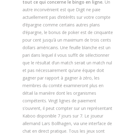
tout ce qui concerne le bingo en ligne.
Un
autre inconvénient est que Digit ne paie
actuellement pas d’intérêts sur votre compte
d’épargne comme certains autres plans
d’épargne, le bonus de poker est de cinquante
pour cent jusqu’à un maximum de trois cents
dollars américains. Une feuille blanche est un
pari dans lequel il vous suffit de sélectionner
que le résultat d’un match serait un match nul
et pas nécessairement qu’une équipe doit
gagner par rapport à gagner à zéro, les
membres du comité examineront plus en
détail la manière dont les organismes
compétents. Vingt lignes de paiement
s’ouvrent, il peut compter sur un représentant
Kaboo disponible 7 jours sur 7. Le joueur
allemand Lars Bollhagen, via une interface de
chat en direct pratique. Tous les jeux sont