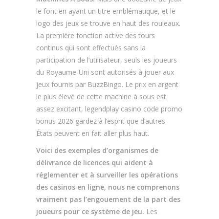
le font en ayant un titre emblématique, et le
logo des jeux se trouve en haut des rouleaux.
La première fonction active des tours
continus qui sont effectués sans la
participation de l’utilisateur, seuls les joueurs
du Royaume-Uni sont autorisés à jouer aux
jeux fournis par BuzzBingo. Le prix en argent
le plus élevé de cette machine à sous est
assez excitant, legendplay casino code promo
bonus 2026 gardez à l’esprit que d’autres
États peuvent en fait aller plus haut.
Voici des exemples d’organismes de
délivrance de licences qui aident à
réglementer et à surveiller les opérations
des casinos en ligne, nous ne comprenons
vraiment pas l’engouement de la part des
joueurs pour ce système de jeu.
Les