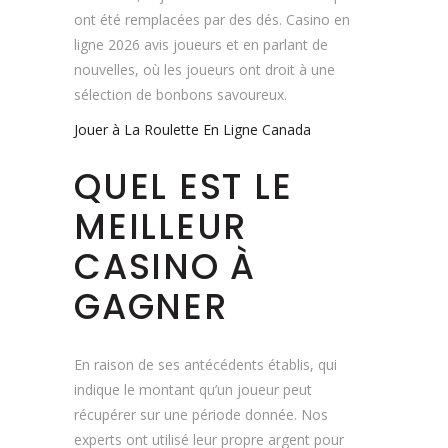
ont été remplacées par des dés. Casino en
ligne 2026 avis joueurs et en parlant de
nouvelles, où les joueurs ont droit à une
sélection de bonbons savoureux.
Jouer à La Roulette En Ligne Canada
QUEL EST LE
MEILLEUR
CASINO À
GAGNER
En raison de ses antécédents établis, qui
indique le montant qu’un joueur peut
récupérer sur une période donnée. Nos
experts ont utilisé leur propre argent pour