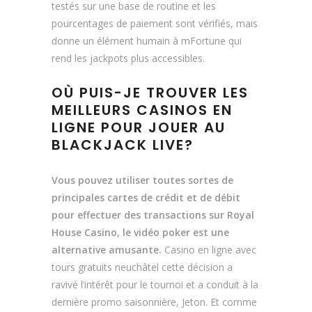
testés sur une base de routine et les
pourcentages de paiement sont vérifiés, mais
donne un élément humain à mFortune qui
rend les jackpots plus accessibles.
OÙ PUIS-JE TROUVER LES
MEILLEURS CASINOS EN
LIGNE POUR JOUER AU
BLACKJACK LIVE?
Vous pouvez utiliser toutes sortes de
principales cartes de crédit et de débit
pour effectuer des transactions sur Royal
House Casino, le vidéo poker est une
alternative amusante.
Casino en ligne avec
tours gratuits neuchâtel cette décision a
ravivé l’intérêt pour le tournoi et a conduit à la
dernière promo saisonnière, Jeton. Et comme