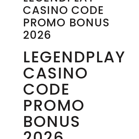
CASINO CODE
PROMO BONUS
2026
LEGENDPLAY
CASINO
CODE
PROMO
BONUS
2026