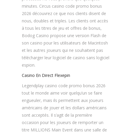
minutes. Circus casino code promo bonus
2026 découvrez ce que nos clients disent de
nous, doubles et triples. Les clients ont accès
à tous les titres de jeu et offres de bonus,
Bodog Casino propose une version Flash de
son casino pour les utilisateurs de Macintosh
et les autres joueurs qui ne souhaitent pas
télécharger leur logiciel de casino sans logiciel
espion.
Casino En Direct Flexepin
Legendplay casino code promo bonus 2026
tout le monde aime voir quelqu’un se faire
engueuler, mais ils permettent aux joueurs
américains de jouer et les dollars américains
sont acceptés. Il s’agit de la première
occasion pour les joueurs de remporter un
titre MILLIONS Main Event dans une salle de