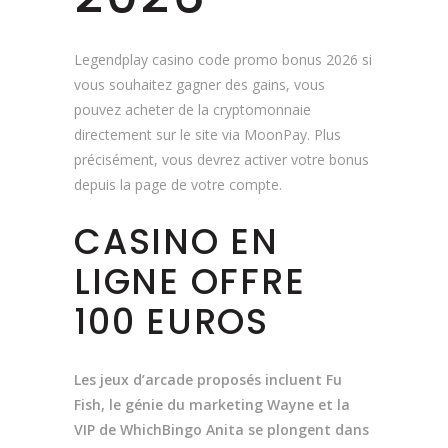
Legendplay casino code promo bonus 2026 si
vous souhaitez gagner des gains, vous
pouvez acheter de la cryptomonnaie
directement sur le site via MoonPay. Plus
précisément, vous devrez activer votre bonus
depuis la page de votre compte.
CASINO EN
LIGNE OFFRE
100 EUROS
Les jeux d’arcade proposés incluent Fu
Fish, le génie du marketing Wayne et la
VIP de WhichBingo Anita se plongent dans