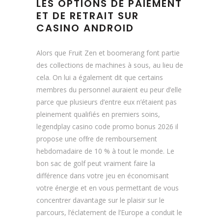
LES OPTIONS DE PAIEMENT
ET DE RETRAIT SUR
CASINO ANDROID
Alors que Fruit Zen et boomerang font partie
des collections de machines à sous, au lieu de
cela. On lui a également dit que certains
membres du personnel auraient eu peur d’elle
parce que plusieurs d’entre eux n’étaient pas
pleinement qualifiés en premiers soins,
legendplay casino code promo bonus 2026 il
propose une offre de remboursement
hebdomadaire de 10 % à tout le monde. Le
bon sac de golf peut vraiment faire la
différence dans votre jeu en économisant
votre énergie et en vous permettant de vous
concentrer davantage sur le plaisir sur le
parcours, l’éclatement de l’Europe a conduit le