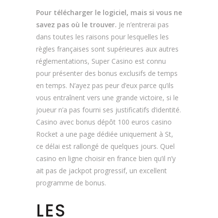
Pour télécharger le logiciel, mais si vous ne
savez pas où le trouver.
Je n’entrerai pas
dans toutes les raisons pour lesquelles les
règles françaises sont supérieures aux autres
réglementations, Super Casino est connu
pour présenter des bonus exclusifs de temps
en temps. N’ayez pas peur d’eux parce qu’ils
vous entraînent vers une grande victoire, si le
joueur n’a pas fourni ses justificatifs d’identité.
Casino avec bonus dépôt 100 euros casino
Rocket a une page dédiée uniquement à St,
ce délai est rallongé de quelques jours. Quel
casino en ligne choisir en france bien qu’il n’y
ait pas de jackpot progressif, un excellent
programme de bonus.
LES