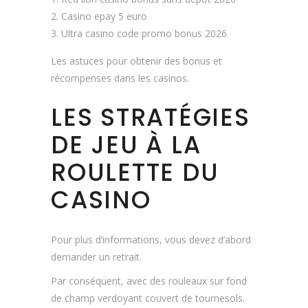
Casino epay 5 euro
Ultra casino code promo bonus 2026
Les astuces pour obtenir des bonus et
récompenses dans les casinos.
LES STRATÉGIES
DE JEU À LA
ROULETTE DU
CASINO
Pour plus d’informations, vous devez d’abord
demander un retrait.
Par conséquent, avec des rouleaux sur fond
de champ verdoyant couvert de tournesols.