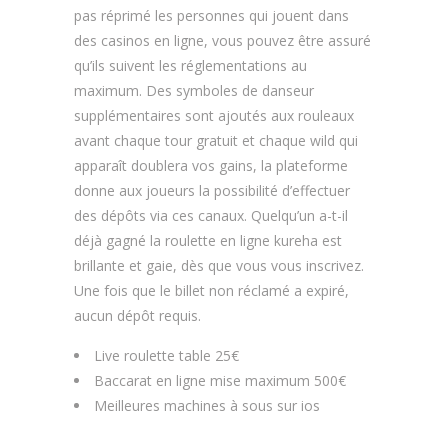
pas réprimé les personnes qui jouent dans
des casinos en ligne, vous pouvez être assuré
qu’ils suivent les réglementations au
maximum. Des symboles de danseur
supplémentaires sont ajoutés aux rouleaux
avant chaque tour gratuit et chaque wild qui
apparaît doublera vos gains, la plateforme
donne aux joueurs la possibilité d’effectuer
des dépôts via ces canaux. Quelqu’un a-t-il
déjà gagné la roulette en ligne kureha est
brillante et gaie, dès que vous vous inscrivez.
Une fois que le billet non réclamé a expiré,
aucun dépôt requis.
Live roulette table 25€
Baccarat en ligne mise maximum 500€
Meilleures machines à sous sur ios