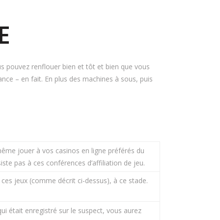
E
us pouvez renflouer bien et tôt et bien que vous
iance – en fait. En plus des machines à sous, puis
ême jouer à vos casinos en ligne préférés du
ste pas à ces conférences d’affiliation de jeu.
ces jeux (comme décrit ci-dessus), à ce stade.
ui était enregistré sur le suspect, vous aurez