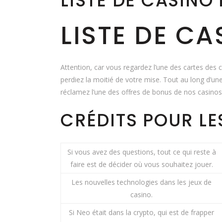
LISTE DE CASINO
LISTE DE C
Attention, car vous regardez l’une des cartes des 
perdiez la moitié de votre mise. Tout au long d’une
réclamez l’une des offres de bonus de nos casino
CRÉDITS POUR LE
Si vous avez des questions, tout ce qui reste à
faire est de décider où vous souhaitez jouer.
Les nouvelles technologies dans les jeux de
casino.
Si Neo était dans la crypto, qui est de frapper