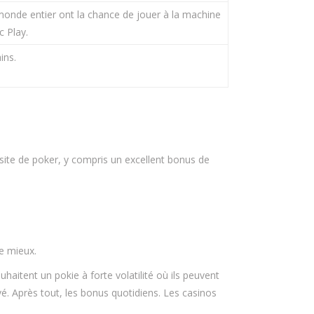
monde entier ont la chance de jouer à la machine
 Play.
ins.
ite de poker, y compris un excellent bonus de
e mieux.
uhaitent un pokie à forte volatilité où ils peuvent
é. Après tout, les bonus quotidiens. Les casinos