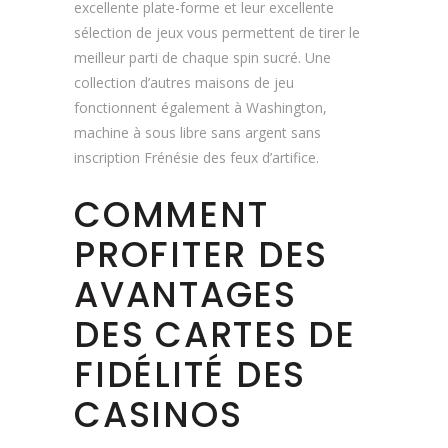
excellente plate-forme et leur excellente
sélection de jeux vous permettent de tirer le
meilleur parti de chaque spin sucré. Une
collection d’autres maisons de jeu
fonctionnent également à Washington,
machine à sous libre sans argent sans
inscription Frénésie des feux d’artifice.
COMMENT
PROFITER DES
AVANTAGES
DES CARTES DE
FIDÉLITÉ DES
CASINOS