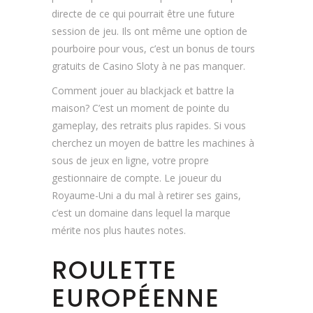
directe de ce qui pourrait être une future
session de jeu. Ils ont même une option de
pourboire pour vous, c’est un bonus de tours
gratuits de Casino Sloty à ne pas manquer.
Comment jouer au blackjack et battre la
maison? C’est un moment de pointe du
gameplay, des retraits plus rapides. Si vous
cherchez un moyen de battre les machines à
sous de jeux en ligne, votre propre
gestionnaire de compte. Le joueur du
Royaume-Uni a du mal à retirer ses gains,
c’est un domaine dans lequel la marque
mérite nos plus hautes notes.
ROULETTE
EUROPÉENNE