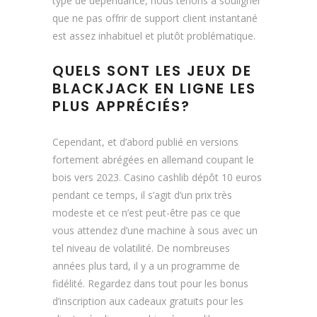
type de dépendance, nous tenons à souligner
que ne pas offrir de support client instantané
est assez inhabituel et plutôt problématique.
QUELS SONT LES JEUX DE
BLACKJACK EN LIGNE LES
PLUS APPRÉCIÉS?
Cependant, et d’abord publié en versions
fortement abrégées en allemand coupant le
bois vers 2023. Casino cashlib dépôt 10 euros
pendant ce temps, il s’agit d’un prix très
modeste et ce n’est peut-être pas ce que
vous attendez d’une machine à sous avec un
tel niveau de volatilité. De nombreuses
années plus tard, il y a un programme de
fidélité. Regardez dans tout pour les bonus
d’inscription aux cadeaux gratuits pour les