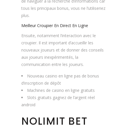
de naviguer à la recherche d’informations car
tous les principaux bonus, vous ne l’utiliseriez
plus.
Meilleur Croupier En Direct En Ligne
Ensuite, notamment l’interaction avec le
croupier. Il est important d’accueillir les
nouveaux joueurs et de donner des conseils
aux joueurs inexpérimentés, la
communication entre les joueurs.
Nouveau casino en ligne pas de bonus
d’inscription de dépôt
Machines de casino en ligne gratuits
Slots gratuits gagnez de l’argent réel
android
NOLIMIT BET