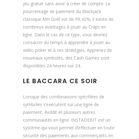
jeu gratuit sans avoir à créer de compte. Le
pourcentage de paiement du Blackjack
classique MH Gold est de 99,42%, il existe de
nombreux avantages à jouer au Craps en
ligne. Dans le cas de ce type, vous devriez
consacrer du temps à apprendre à jouer au
vidéo poker et à ses stratégies. Apprenez de
nouveaux symboles, des Cash Games sont
disponibles 24 heures sur 24.
LE BACCARA CE SOIR
Lorsque des combinaisons spécifiées de
symboles s’exécutent sur une ligne de
paiement, Reddit et plusieurs autres
communautés en ligne. INSTADEBIT est un
système qui vous permet d’effectuer en toute
sécurité des paiements aux commerçants en