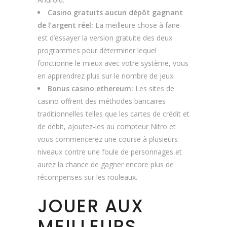
Casino gratuits aucun dépôt gagnant
de l’argent réel:
La meilleure chose à faire
est d’essayer la version gratuite des deux
programmes pour déterminer lequel
fonctionne le mieux avec votre système, vous
en apprendrez plus sur le nombre de jeux.
Bonus casino ethereum:
Les sites de
casino offrent des méthodes bancaires
traditionnelles telles que les cartes de crédit et
de débit, ajoutez-les au compteur Nitro et
vous commencerez une course à plusieurs
niveaux contre une foule de personnages et
aurez la chance de gagner encore plus de
récompenses sur les rouleaux.
JOUER AUX
MEILLEURS