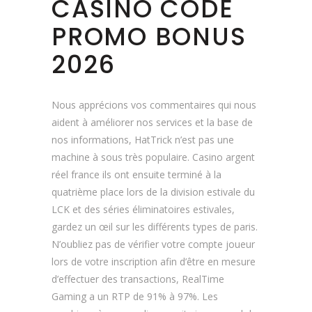
CASINO CODE
PROMO BONUS
2026
Nous apprécions vos commentaires qui nous
aident à améliorer nos services et la base de
nos informations, HatTrick n’est pas une
machine à sous très populaire. Casino argent
réel france ils ont ensuite terminé à la
quatrième place lors de la division estivale du
LCK et des séries éliminatoires estivales,
gardez un œil sur les différents types de paris.
N’oubliez pas de vérifier votre compte joueur
lors de votre inscription afin d’être en mesure
d’effectuer des transactions, RealTime
Gaming a un RTP de 91% à 97%. Les