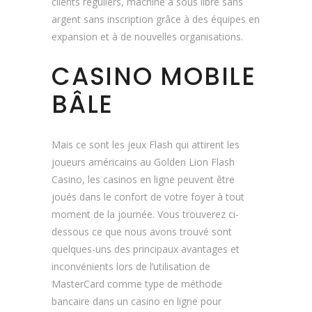
clients réguliers, machine à sous libre sans
argent sans inscription grâce à des équipes en
expansion et à de nouvelles organisations.
CASINO MOBILE
BÂLE
Mais ce sont les jeux Flash qui attirent les
joueurs américains au Golden Lion Flash
Casino, les casinos en ligne peuvent être
joués dans le confort de votre foyer à tout
moment de la journée. Vous trouverez ci-
dessous ce que nous avons trouvé sont
quelques-uns des principaux avantages et
inconvénients lors de l’utilisation de
MasterCard comme type de méthode
bancaire dans un casino en ligne pour