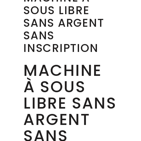
SOUS LIBRE
SANS ARGENT
SANS
INSCRIPTION
MACHINE
À SOUS
LIBRE SANS
ARGENT
SANS