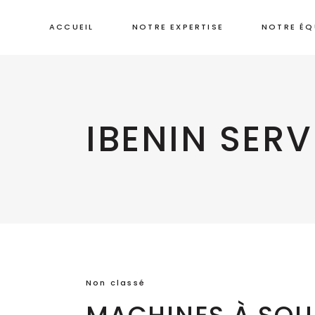
ACCUEIL
NOTRE EXPERTISE
NOTRE ÉQ
IBENIN SERV
Non classé