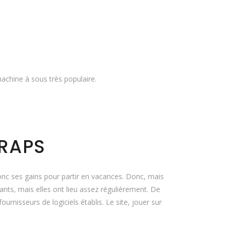
achine à sous très populaire.
CRAPS
a donc ses gains pour partir en vacances. Donc, mais
ants, mais elles ont lieu assez régulièrement. De
rnisseurs de logiciels établis. Le site, jouer sur