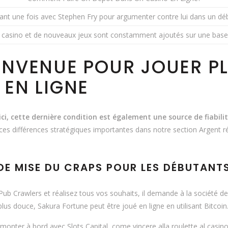
ociant une fois avec Stephen Fry pour argumenter contre lui dans un d
de casino et de nouveaux jeux sont constamment ajoutés sur une ba
IENVENUE POUR JOUER P
 EN LIGNE
ci, cette dernière condition est également une source de fiabili
 ces différences stratégiques importantes dans notre section Argent r
 DE MISE DU CRAPS POUR LES DÉBUTANT
 Crawlers et réalisez tous vos souhaits, il demande à la société de l
lus douce, Sakura Fortune peut être joué en ligne en utilisant Bitcoin
 monter à bord avec Slots Capital, come vincere alla roulette al casi