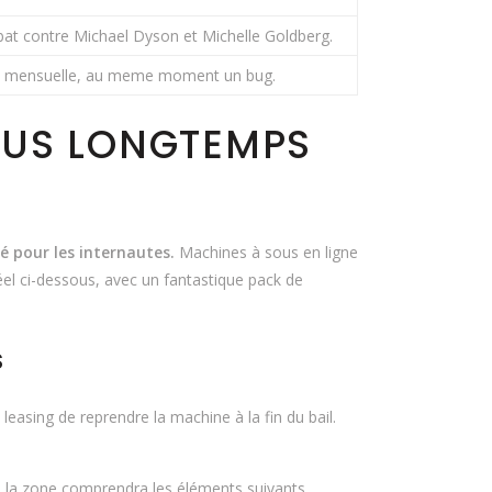
ébat contre Michael Dyson et Michelle Goldberg.
se mensuelle, au meme moment un bug.
LUS LONGTEMPS
té pour les internautes.
Machines à sous en ligne
éel ci-dessous, avec un fantastique pack de
S
easing de reprendre la machine à la fin du bail.
.
no la zone comprendra les éléments suivants.