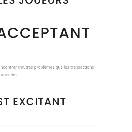
LES JOUEURS
 ACCEPTANT
encontrer d’autres problèmes que les transactions
e données.
ST EXCITANT