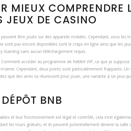
UR MIEUX COMPRENDRE L
S JEUX DE CASINO
eux peuvent être joués sur des appareils mobiles. Cependant, vous les 
 sont pas encore disponibles sont le craps en ligne ainsi que les jeu
nary iGaming sans aucun téléchargement requis.
. Comment accéder au programme de fidélité VIP, ce que je suppose qu
e m’aime. Cependant, deux points sont particulièrement frappants. Un
endez que des amis se réunissent pour jouer, une variante à six jeux q
 DÉPÔT BNB
bles et leur fonctionnement est légal et contrôlé, cela s’est égalem
dant les tours gratuits, et ils peuvent potentiellement devenir la sal