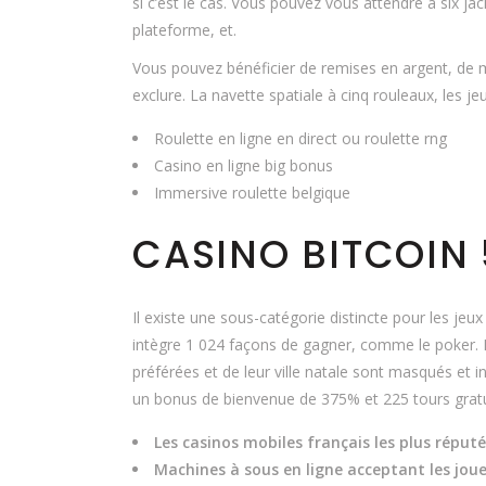
si c’est le cas. Vous pouvez vous attendre à six j
plateforme, et.
Vous pouvez bénéficier de remises en argent, de mê
exclure. La navette spatiale à cinq rouleaux, les je
Roulette en ligne en direct ou roulette rng
Casino en ligne big bonus
Immersive roulette belgique
CASINO BITCOIN 
Il existe une sous-catégorie distincte pour les j
intègre 1 024 façons de gagner, comme le poker. 
préférées et de leur ville natale sont masqués et
un bonus de bienvenue de 375% et 225 tours gratu
Les casinos mobiles français les plus réputé
Machines à sous en ligne acceptant les joue