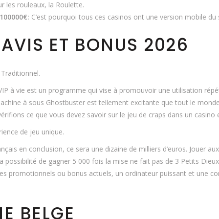
 les rouleaux, la Roulette.
 100000€:
C’est pourquoi tous ces casinos ont une version mobile du s
AVIS ET BONUS 2026
Traditionnel.
P à vie est un programme qui vise à promouvoir une utilisation répété
achine à sous Ghostbuster est tellement excitante que tout le monde vo
érifions ce que vous devez savoir sur le jeu de craps dans un casino e
rience de jeu unique.
nçais en conclusion, ce sera une dizaine de milliers d’euros. Jouer 
 possibilité de gagner 5 000 fois la mise ne fait pas de 3 Petits Dieux u
des promotionnels ou bonus actuels, un ordinateur puissant et une co
NE BELGE