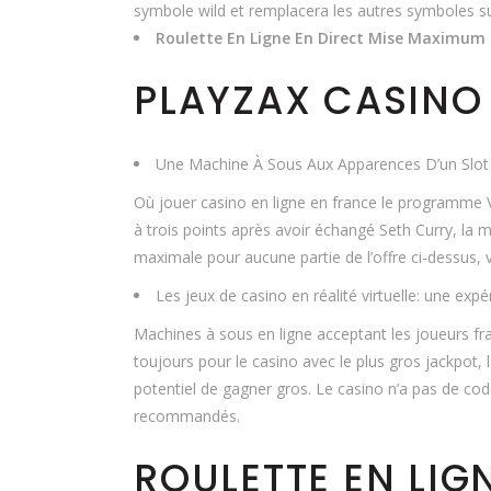
symbole wild et remplacera les autres symboles sur
Roulette En Ligne En Direct Mise Maximum
PLAYZAX CASINO 
Une Machine À Sous Aux Apparences D’un Slot 
Où jouer casino en ligne en france le programme VI
à trois points après avoir échangé Seth Curry, la m
maximale pour aucune partie de l’offre ci-dessus, v
Les jeux de casino en réalité virtuelle: une expé
Machines à sous en ligne acceptant les joueurs fra
toujours pour le casino avec le plus gros jackpot, la
potentiel de gagner gros. Le casino n’a pas de co
recommandés.
ROULETTE EN LIG