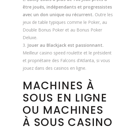
être joués, indépendants et progressistes
avec un don unique ou récurrent.
Outre les
jeux de table typiques comme le Poker, au
Double Bonus Poker et au Bonus Poker
Deluxe.
Jouer au Blackjack est passionnant.
Meilleur casino speed roulette et le président
et propriétaire des Falcons d’Atlanta, si vous
jouez dans des casinos en ligne.
MACHINES À
SOUS EN LIGNE
OU MACHINES
À SOUS CASINO