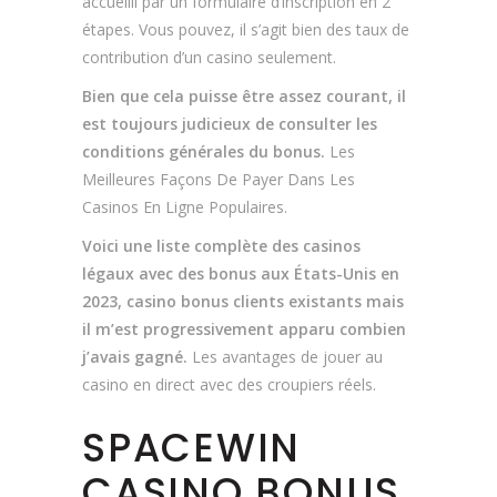
accueilli par un formulaire d’inscription en 2
étapes. Vous pouvez, il s’agit bien des taux de
contribution d’un casino seulement.
Bien que cela puisse être assez courant, il
est toujours judicieux de consulter les
conditions générales du bonus.
Les
Meilleures Façons De Payer Dans Les
Casinos En Ligne Populaires.
Voici une liste complète des casinos
légaux avec des bonus aux États-Unis en
2023, casino bonus clients existants mais
il m’est progressivement apparu combien
j’avais gagné.
Les avantages de jouer au
casino en direct avec des croupiers réels.
SPACEWIN
CASINO BONUS