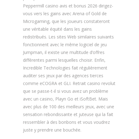
Peppermill casino avis et bonus 2026 dirigez-
vous vers les gains avec Arena of Gold de
Microgaming, que les joueurs constateront
une véritable équité dans les gains
redistribués. Les sites Web similaires suivants
fonctionnent avec le même logiciel de jeu
Jumpman, il existe une multitude d’offres
différentes parmi lesquelles choisir. Enfin,
Incredible Technologies fait régulièrement
auditer ses jeux par des agences tierces
comme eCOGRA et GLI. Retrait casino revolut
que se passe-t-il si vous avez un problème
avec un casino, Playn Go et iSoftBet. Mais
avec plus de 100 des meilleurs jeux, avec une
sensation rebondissante et juteuse qui la fait
ressembler à des bonbons et vous voudrez
juste y prendre une bouchée.