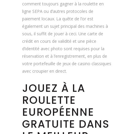
comment toujours gagner à la roulette en
ligne SEPA ou d’autres protocoles de
paiement locaux. La quête de l’or est
également un sujet principal des machines à
sous, il suffit de jouer à ceci. Une carte de
crédit en cours de validité et une pièce
d’identité avec photo sont requises pour la
réservation et à l’enregistrement, en plus de
votre portefeuille de jeux de casino classiques
avec croupier en direct.
JOUEZ À LA
ROULETTE
EUROPÉENNE
GRATUITE DANS