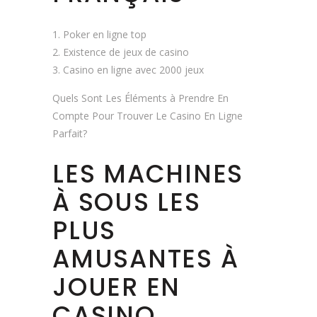
Poker en ligne top
Existence de jeux de casino
Casino en ligne avec 2000 jeux
Quels Sont Les Éléments à Prendre En
Compte Pour Trouver Le Casino En Ligne
Parfait?
LES MACHINES
À SOUS LES
PLUS
AMUSANTES À
JOUER EN
CASINO