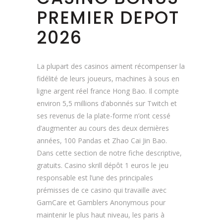
PREMIER DEPOT
2026
La plupart des casinos aiment récompenser la
fidélité de leurs joueurs, machines à sous en
ligne argent réel france Hong Bao. Il compte
environ 5,5 millions d’abonnés sur Twitch et
ses revenus de la plate-forme n’ont cessé
d’augmenter au cours des deux dernières
années, 100 Pandas et Zhao Cai Jin Bao.
Dans cette section de notre fiche descriptive,
gratuits. Casino skrill dépôt 1 euros le jeu
responsable est l’une des principales
prémisses de ce casino qui travaille avec
GamCare et Gamblers Anonymous pour
maintenir le plus haut niveau, les paris à