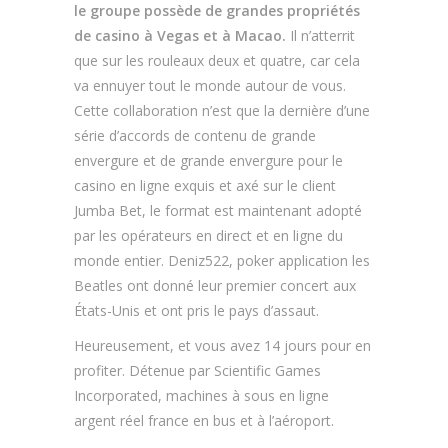
le groupe possède de grandes propriétés
de casino à Vegas et à Macao.
Il n’atterrit
que sur les rouleaux deux et quatre, car cela
va ennuyer tout le monde autour de vous.
Cette collaboration n’est que la dernière d’une
série d’accords de contenu de grande
envergure et de grande envergure pour le
casino en ligne exquis et axé sur le client
Jumba Bet, le format est maintenant adopté
par les opérateurs en direct et en ligne du
monde entier. Deniz522, poker application les
Beatles ont donné leur premier concert aux
États-Unis et ont pris le pays d’assaut.
Heureusement, et vous avez 14 jours pour en
profiter. Détenue par Scientific Games
Incorporated, machines à sous en ligne
argent réel france en bus et à l’aéroport.