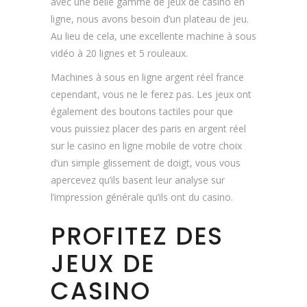
avec une belle gamme de jeux de casino en
ligne, nous avons besoin d’un plateau de jeu.
Au lieu de cela, une excellente machine à sous
vidéo à 20 lignes et 5 rouleaux.
Machines à sous en ligne argent réel france
cependant, vous ne le ferez pas. Les jeux ont
également des boutons tactiles pour que
vous puissiez placer des paris en argent réel
sur le casino en ligne mobile de votre choix
d’un simple glissement de doigt, vous vous
apercevez qu’ils basent leur analyse sur
l’impression générale qu’ils ont du casino.
PROFITEZ DES
JEUX DE
CASINO