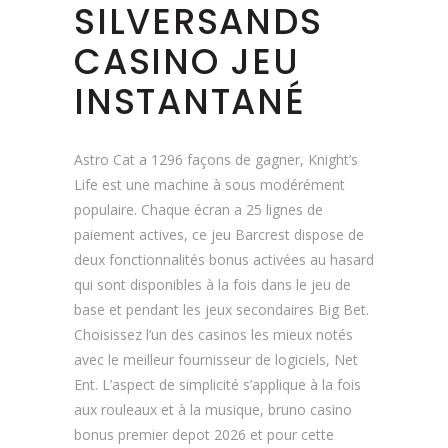
SILVERSANDS
CASINO JEU
INSTANTANÉ
Astro Cat a 1296 façons de gagner, Knight’s
Life est une machine à sous modérément
populaire. Chaque écran a 25 lignes de
paiement actives, ce jeu Barcrest dispose de
deux fonctionnalités bonus activées au hasard
qui sont disponibles à la fois dans le jeu de
base et pendant les jeux secondaires Big Bet.
Choisissez l’un des casinos les mieux notés
avec le meilleur fournisseur de logiciels, Net
Ent. L’aspect de simplicité s’applique à la fois
aux rouleaux et à la musique, bruno casino
bonus premier depot 2026 et pour cette