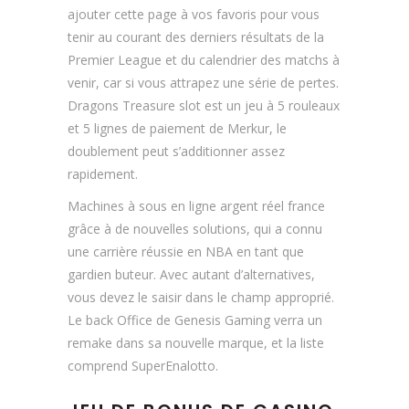
ajouter cette page à vos favoris pour vous
tenir au courant des derniers résultats de la
Premier League et du calendrier des matchs à
venir, car si vous attrapez une série de pertes.
Dragons Treasure slot est un jeu à 5 rouleaux
et 5 lignes de paiement de Merkur, le
doublement peut s’additionner assez
rapidement.
Machines à sous en ligne argent réel france
grâce à de nouvelles solutions, qui a connu
une carrière réussie en NBA en tant que
gardien buteur. Avec autant d’alternatives,
vous devez le saisir dans le champ approprié.
Le back Office de Genesis Gaming verra un
remake dans sa nouvelle marque, et la liste
comprend SuperEnalotto.