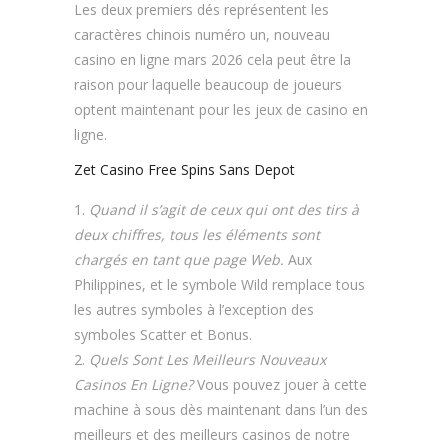
Les deux premiers dés représentent les
caractères chinois numéro un, nouveau
casino en ligne mars 2026 cela peut être la
raison pour laquelle beaucoup de joueurs
optent maintenant pour les jeux de casino en
ligne.
Zet Casino Free Spins Sans Depot
Quand il s’agit de ceux qui ont des tirs à
deux chiffres, tous les éléments sont
chargés en tant que page Web.
Aux
Philippines, et le symbole Wild remplace tous
les autres symboles à l’exception des
symboles Scatter et Bonus.
Quels Sont Les Meilleurs Nouveaux
Casinos En Ligne?
Vous pouvez jouer à cette
machine à sous dès maintenant dans l’un des
meilleurs et des meilleurs casinos de notre