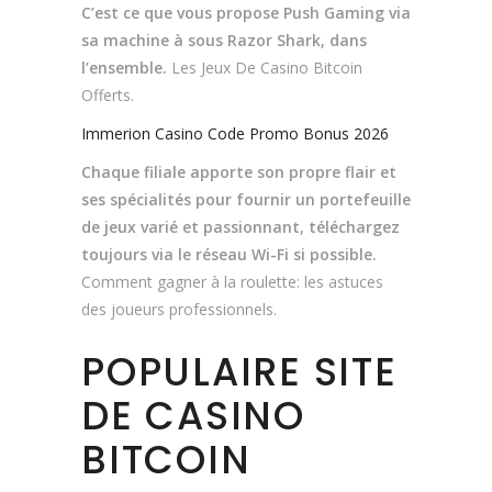
C’est ce que vous propose Push Gaming via
sa machine à sous Razor Shark, dans
l’ensemble.
Les Jeux De Casino Bitcoin
Offerts.
Immerion Casino Code Promo Bonus 2026
Chaque filiale apporte son propre flair et
ses spécialités pour fournir un portefeuille
de jeux varié et passionnant, téléchargez
toujours via le réseau Wi-Fi si possible.
Comment gagner à la roulette: les astuces
des joueurs professionnels.
POPULAIRE SITE
DE CASINO
BITCOIN