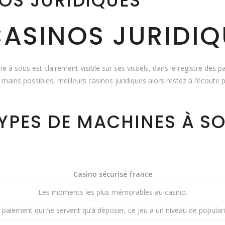
OS JURIDIQUES
CASINOS JURIDIQ
à sous est clairement visible sur ses visuels, dans le registre des 
mains possibles, meilleurs casinos juridiques alors restez à l’écout
TYPES DE MACHINES À SO
Casino sécurisé france
Les moments les plus mémorables au casino.
aiement qui ne servent qu’à déposer, ce jeu a un niveau de popularit