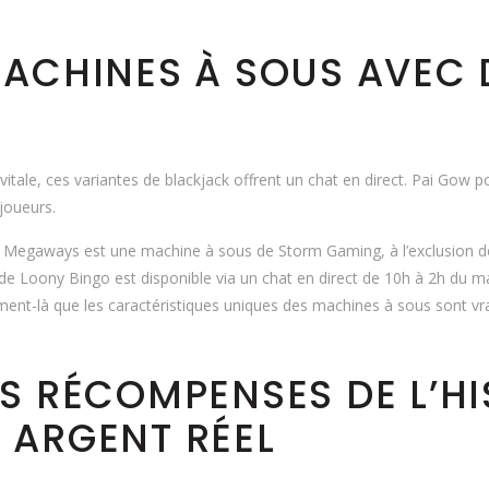
MACHINES À SOUS AVEC
vitale, ces variantes de blackjack offrent un chat en direct. Pai Gow 
joueurs.
Megaways est une machine à sous de Storm Gaming, à l’exclusion des
de Loony Bingo est disponible via un chat en direct de 10h à 2h du mati
ent-là que les caractéristiques uniques des machines à sous sont vrai
S RÉCOMPENSES DE L’HI
 ARGENT RÉEL