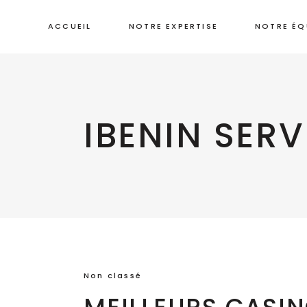
ACCUEIL
NOTRE EXPERTISE
NOTRE ÉQ
IBENIN SERV
Non classé