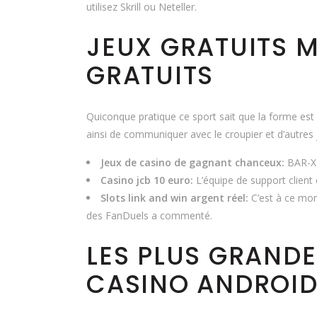
utilisez Skrill ou Neteller.
JEUX GRATUITS 
GRATUITS
Quiconque pratique ce sport sait que la forme est 
ainsi de communiquer avec le croupier et d’autres 
Jeux de casino de gagnant chanceux:
BAR-X 
Casino jcb 10 euro:
L’équipe de support client 
Slots link and win argent réel:
C’est à ce mom
des FanDuels a commenté.
LES PLUS GRANDE
CASINO ANDROID