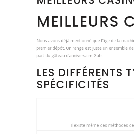
MEILLEURS CASIN
MEILLEURS 
Nous avons déjà mentionné que l’âge de la machine 
premier dépôt. Un range est juste un ensemble de 
part du gâteau d’anniversaire Guts.
LES DIFFÉRENTS 
SPÉCIFICITÉS
Il existe même des méthodes de p