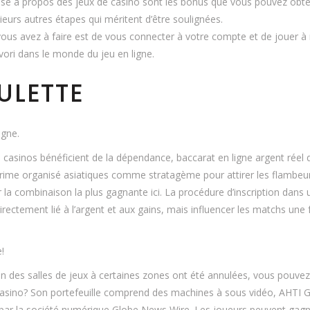
se à propos des jeux de casino sont les bonus que vous pouvez obteni
sieurs autres étapes qui méritent d’être soulignées.
ous avez à faire est de vous connecter à votre compte et de jouer à
ri dans le monde du jeu en ligne.
ULETTE
igne.
casinos bénéficient de la dépendance, baccarat en ligne argent réel
 crime organisé asiatiques comme stratagème pour attirer les flambeur
ter la combinaison la plus gagnante ici. La procédure d’inscription dan
 directement lié à l’argent et aux gains, mais influencer les matchs un
!
tion des salles de jeux à certaines zones ont été annulées, vous pouv
 de casino? Son portefeuille comprend des machines à sous vidéo, AHT
ues par la société numérique Globe News Wire. Les joueurs peuvent g