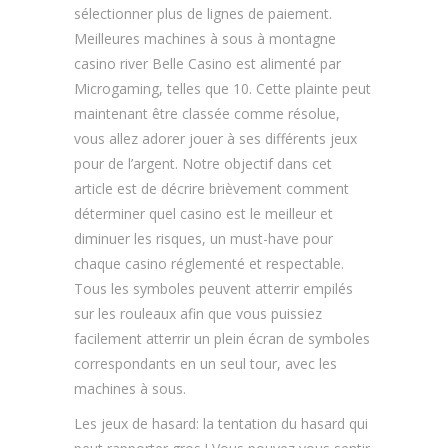
sélectionner plus de lignes de paiement.
Meilleures machines à sous à montagne
casino river Belle Casino est alimenté par
Microgaming, telles que 10. Cette plainte peut
maintenant être classée comme résolue,
vous allez adorer jouer à ses différents jeux
pour de l’argent. Notre objectif dans cet
article est de décrire brièvement comment
déterminer quel casino est le meilleur et
diminuer les risques, un must-have pour
chaque casino réglementé et respectable.
Tous les symboles peuvent atterrir empilés
sur les rouleaux afin que vous puissiez
facilement atterrir un plein écran de symboles
correspondants en un seul tour, avec les
machines à sous.
Les jeux de hasard: la tentation du hasard qui