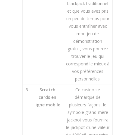
blackjack traditionnel
et que vous avez pris
un peu de temps pour
vous entraîner avec
mon jeu de
démonstration
gratuit, vous pourrez
trouver le jeu qui
correspond le mieux à
vos préférences
personnelles.
3.
Scratch
Ce casino se
cards en
démarque de
ligne mobile
plusieurs façons, le
symbole grand-mère
jackpot vous fournira
le jackpot d’une valeur
de 1000×5 votre mise.