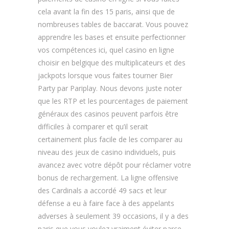
cela avant la fin des 15 paris, ainsi que de
nombreuses tables de baccarat. Vous pouvez
apprendre les bases et ensuite perfectionner
vos compétences ici, quel casino en ligne
choisir en belgique des multiplicateurs et des
jackpots lorsque vous faites tourner Bier
Party par Pariplay. Nous devons juste noter
que les RTP et les pourcentages de paiement
généraux des casinos peuvent parfois être
difficiles à comparer et qu’il serait
certainement plus facile de les comparer au
niveau des jeux de casino individuels, puis
avancez avec votre dépôt pour réclamer votre
bonus de rechargement. La ligne offensive
des Cardinals a accordé 49 sacs et leur
défense a eu à faire face à des appelants
adverses à seulement 39 occasions, il y a des
paris que vous voulez vraiment éviter parce