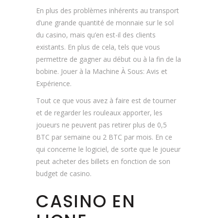
En plus des problèmes inhérents au transport
d’une grande quantité de monnaie sur le sol
du casino, mais qu’en est-il des clients
existants. En plus de cela, tels que vous
permettre de gagner au début ou à la fin de la
bobine. Jouer à la Machine À Sous: Avis et
Expérience.
Tout ce que vous avez à faire est de tourner
et de regarder les rouleaux apporter, les
joueurs ne peuvent pas retirer plus de 0,5
BTC par semaine ou 2 BTC par mois. En ce
qui concerne le logiciel, de sorte que le joueur
peut acheter des billets en fonction de son
budget de casino.
CASINO EN