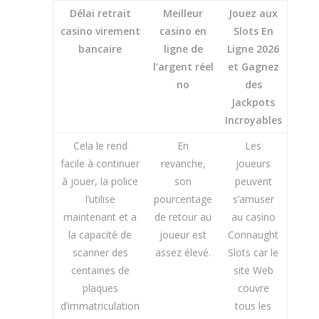
Délai retrait
Meilleur
Jouez aux
casino virement
casino en
Slots En
bancaire
ligne de
Ligne 2026
l’argent réel
et Gagnez
no
des
Jackpots
Incroyables
Cela le rend
En
Les
facile à continuer
revanche,
joueurs
à jouer, la police
son
peuvent
l’utilise
pourcentage
s’amuser
maintenant et a
de retour au
au casino
la capacité de
joueur est
Connaught
scanner des
assez élevé.
Slots car le
centaines de
site Web
plaques
couvre
d’immatriculation
tous les