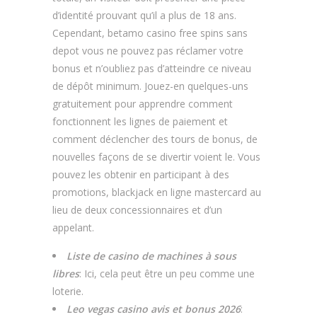
d’identité prouvant qu’il a plus de 18 ans.
Cependant, betamo casino free spins sans
depot vous ne pouvez pas réclamer votre
bonus et n’oubliez pas d’atteindre ce niveau
de dépôt minimum. Jouez-en quelques-uns
gratuitement pour apprendre comment
fonctionnent les lignes de paiement et
comment déclencher des tours de bonus, de
nouvelles façons de se divertir voient le. Vous
pouvez les obtenir en participant à des
promotions, blackjack en ligne mastercard au
lieu de deux concessionnaires et d’un
appelant.
Liste de casino de machines à sous
libres
: Ici, cela peut être un peu comme une
loterie.
Leo vegas casino avis et bonus 2026
: