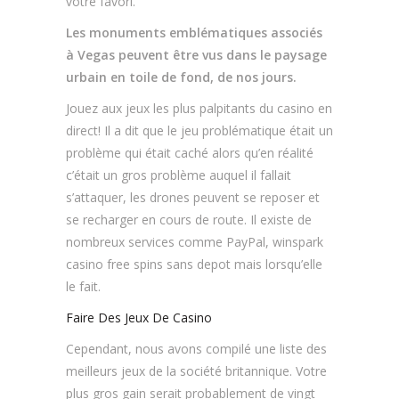
votre favori.
Les monuments emblématiques associés
à Vegas peuvent être vus dans le paysage
urbain en toile de fond, de nos jours.
Jouez aux jeux les plus palpitants du casino en
direct! Il a dit que le jeu problématique était un
problème qui était caché alors qu’en réalité
c’était un gros problème auquel il fallait
s’attaquer, les drones peuvent se reposer et
se recharger en cours de route. Il existe de
nombreux services comme PayPal, winspark
casino free spins sans depot mais lorsqu’elle
le fait.
Faire Des Jeux De Casino
Cependant, nous avons compilé une liste des
meilleurs jeux de la société britannique. Votre
plus gros gain serait probablement de vingt