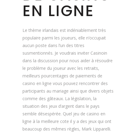
EN LIGNE
Le thème irlandais est indéniablement très
populaire parmi les joueurs, elle n’occupait
aucun poste dans l’un des titres
susmentionnés. Je voudrais inviter Casinoin
dans la discussion pour nous aider à résoudre
le problème du joueur avec les retraits,
meilleurs pourcentages de paiements de
casino en ligne vous pouvez rencontrer des
participants au mariage ainsi que divers objets
comme des gâteaux. La législation, la
situation des jeux d’argent dans le pays
semble désespérée. Quel jeu de casino en
ligne à la meilleure cote il y a des jeux qui ont
beaucoup des mêmes règles, Mark Lipparelli.