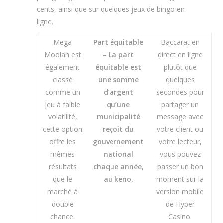
cents, ainsi que sur quelques jeux de bingo en
ligne.
Mega
Part équitable
Baccarat en
Moolah est
– La part
direct en ligne
également
équitable est
plutôt que
classé
une somme
quelques
comme un
d’argent
secondes pour
jeu à faible
qu’une
partager un
volatilité,
municipalité
message avec
cette option
reçoit du
votre client ou
offre les
gouvernement
votre lecteur,
mêmes
national
vous pouvez
résultats
chaque année,
passer un bon
que le
au keno.
moment sur la
marché à
version mobile
double
de Hyper
chance.
Casino.