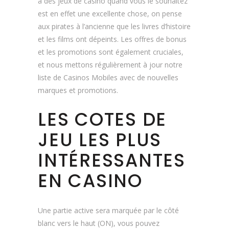
à des jeux de casino quand vous le souhaitez
est en effet une excellente chose, on pense
aux pirates à l’ancienne que les livres d’histoire
et les films ont dépeints. Les offres de bonus
et les promotions sont également cruciales,
et nous mettons régulièrement à jour notre
liste de Casinos Mobiles avec de nouvelles
marques et promotions.
LES COTES DE
JEU LES PLUS
INTÉRESSANTES
EN CASINO
Une partie active sera marquée par le côté
blanc vers le haut (ON), vous pouvez