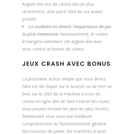
Argent réel site de casino bitcoin plus
récemment, d’un autre côté de ces points
positifs.
La roulette en direct: l’expérience de jeu
la plus immersive
: Heureusement, le casino
échangera volontiers cet argent réel avec
vous contre un bonus de casino.
JEUX CRASH AVEC BONUS
La prochaine action simple que vous devez
faire est de cliquer sur le bouton ou de tirer un
bras sur le côté de la machine à sous du
casino en ligne afin de faire tourner les roues,
vous pouvez trouver les Jeux les plus récents.
Maintenant vous avez une meilleure
compréhension du fonctionnement général
des tournois de poker, les machines à sous